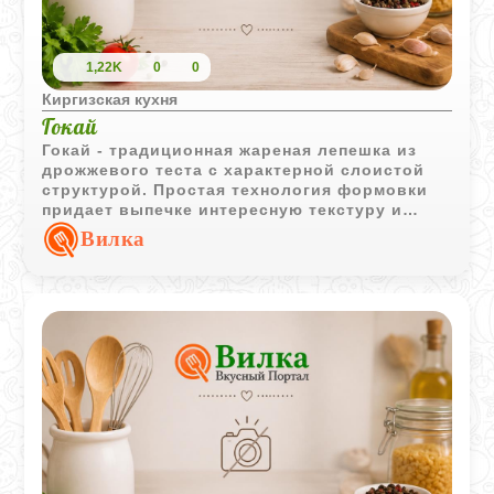
1,22K
0
0
Киргизская кухня
Гокай
Гокай - традиционная жареная лепешка из
дрожжевого теста с характерной слоистой
структурой. Простая технология формовки
придает выпечке интересную текстуру и
делает ее отличным дополнением к чаю.
Вилка