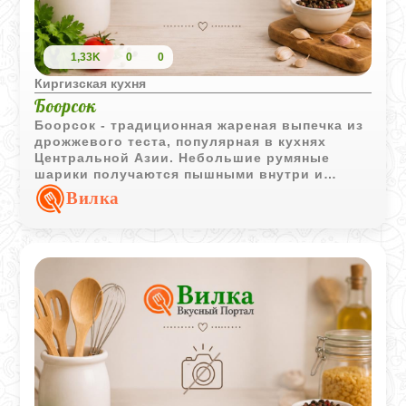
1,33K
0
0
Киргизская кухня
Боорсок
Боорсок - традиционная жареная выпечка из
дрожжевого теста, популярная в кухнях
Центральной Азии. Небольшие румяные
шарики получаются пышными внутри и
отлично подходят для чаепития.
Вилка