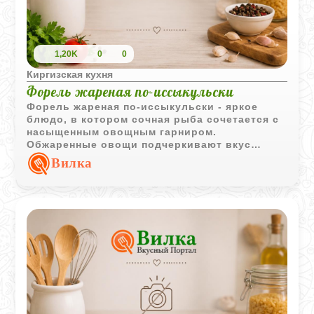
1,20K
0
0
Киргизская кухня
Форель жареная по-иссыкульски
Форель жареная по-иссыкульски - яркое
блюдо, в котором сочная рыба сочетается с
насыщенным овощным гарниром.
Обжаренные овощи подчеркивают вкус
форели и делают подачу особенно
Вилка
аппетитной.