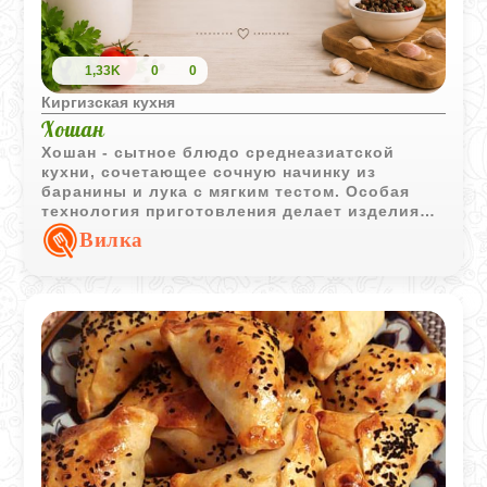
1,33K
0
0
Киргизская кухня
Хошан
Хошан - сытное блюдо среднеазиатской
кухни, сочетающее сочную начинку из
баранины и лука с мягким тестом. Особая
технология приготовления делает изделия
одновременно поджаристыми снаружи и
Вилка
сочными внутри.