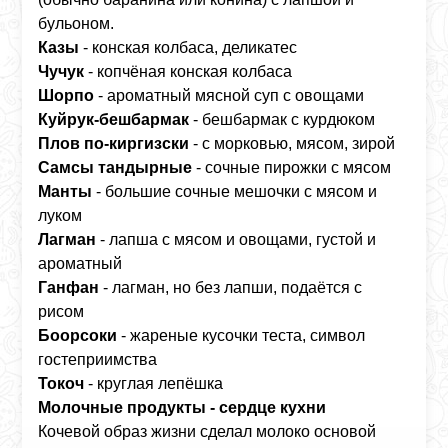
бульоном.
Казы
- конская колбаса, деликатес
Чучук
- копчёная конская колбаса
Шорпо
- ароматный мясной суп с овощами
Куйрук‑бешбармак
- бешбармак с курдюком
Плов по‑киргизски
- с морковью, мясом, зирой
Самсы тандырные
- сочные пирожки с мясом
Манты
- большие сочные мешочки с мясом и
луком
Лагман
- лапша с мясом и овощами, густой и
ароматный
Ганфан
- лагман, но без лапши, подаётся с
рисом
Боорсоки
- жареные кусочки теста, символ
гостеприимства
Токоч
- круглая лепёшка
Молочные продукты - сердце кухни
Кочевой образ жизни сделал молоко основой