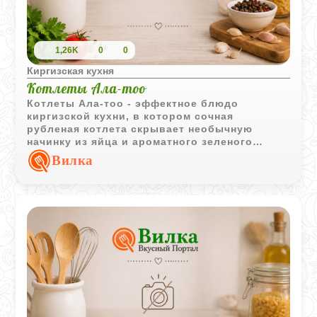
1,26K
0
0
Киргизская кухня
Котлеты Ала-тоо
Котлеты Ала-тоо - эффектное блюдо
киргизской кухни, в котором сочная
рубленая котлета скрывает необычную
начинку из яйца и ароматного зеленого
масла. Подача с овощами и картофелем
Вилка
делает блюдо полноценным и очень сытным.