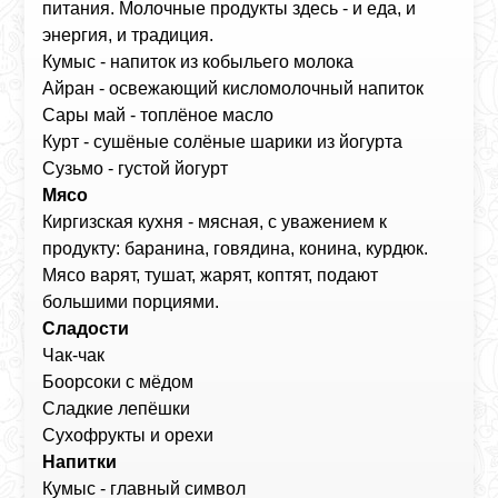
питания. Молочные продукты здесь - и еда, и
энергия, и традиция.
Кумыс - напиток из кобыльего молока
Айран - освежающий кисломолочный напиток
Сары май - топлёное масло
Курт - сушёные солёные шарики из йогурта
Сузьмо - густой йогурт
Мясо
Киргизская кухня - мясная, с уважением к
продукту: баранина, говядина, конина, курдюк.
Мясо варят, тушат, жарят, коптят, подают
большими порциями.
Сладости
Чак‑чак
Боорсоки с мёдом
Сладкие лепёшки
Сухофрукты и орехи
Напитки
Кумыс - главный символ