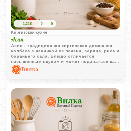
1,21K
0
0
Киргизская кухня
Асип
Асип - традиционная киргизская домашняя
колбаса с начинкой из печени, сердца, риса и
бараньего сала. Блюдо отличается
насыщенным вкусом и может подаваться как
горячим, так и полностью охлажденным.
Вилка