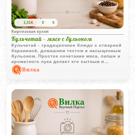
1,31K
0
0
Киргизская кухня
Кульчетай - мясо с бульоном
Кульчетай - традиционное блюдо с отварной
бараниной, домашним тестом и насыщенным
бульоном. Простое сочетание мяса, лапши и
ароматного лука делает его сытным и
особенно уютным для семейного обеда.
Вилка