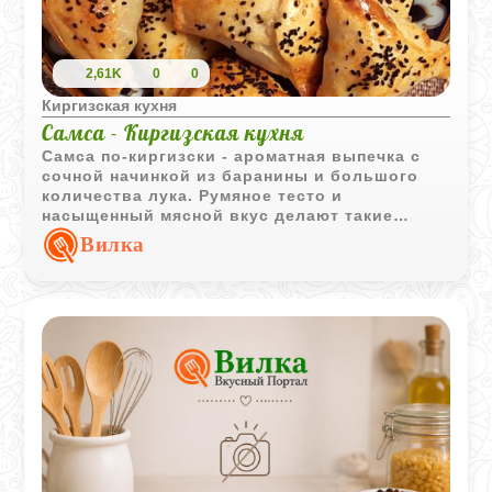
2,61K
0
0
Киргизская кухня
Самса - Киргизская кухня
Самса по-киргизски - ароматная выпечка с
сочной начинкой из баранины и большого
количества лука. Румяное тесто и
насыщенный мясной вкус делают такие
пирожки отличным вариантом для семейного
Вилка
обеда или перекуса.