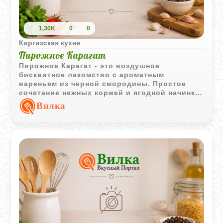
1,30K
0
0
Киргизская кухня
Пирожное Карагат
Пирожное Карагат - это воздушное
бисквитное лакомство с ароматным
вареньем из черной смородины. Простое
сочетание нежных коржей и ягодной начинки
делает этот десерт уютным дополнением к
Вилка
чаю или кофе.