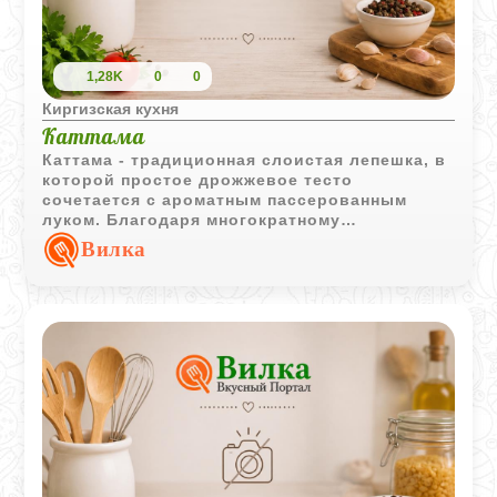
1,28K
0
0
Киргизская кухня
Каттама
Каттама - традиционная слоистая лепешка, в
которой простое дрожжевое тесто
сочетается с ароматным пассерованным
луком. Благодаря многократному
складыванию изделие приобретает
Вилка
характерную структуру и особенно хорошо
сочетается с горячим мясным бульоном.