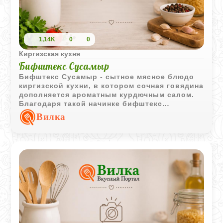
1,14K
0
0
Киргизская кухня
Бифштекс Сусамыр
Бифштекс Сусамыр - сытное мясное блюдо
киргизской кухни, в котором сочная говядина
дополняется ароматным курдючным салом.
Благодаря такой начинке бифштекс
получается особенно насыщенным и
Вилка
выразительным по вкусу.