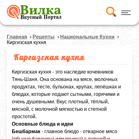
Главная
›
Рецепты
›
Национальные Кухни
›
Киргизская кухня
Киргизская кухня
Киргизская кухня - это наследие кочевников
Тянь‑Шаня. Она основана на мясе, молочных
продуктах, тесте, бульонах, крупах, лепёшках и
блюдах, которые подают сытными, горячими и
очень душевными. Вкус плотный, тёплый,
мясной, с молочной мягкостью и степной
простотой.
Основные блюда и идеи
Бешбармак
- главное блюдо - отварное мясо
(обычно баранина или конина) с лапшой и