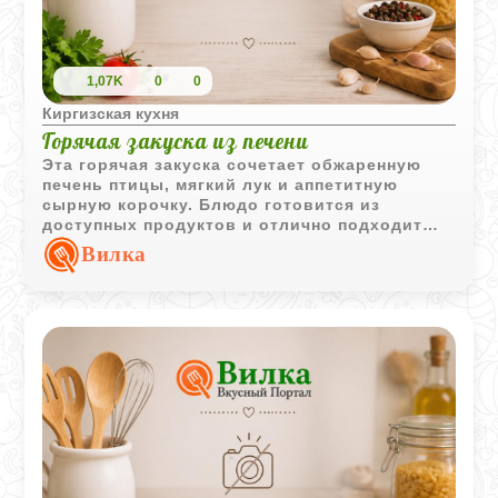
1,07K
0
0
Киргизская кухня
Горячая закуска из печени
Эта горячая закуска сочетает обжаренную
печень птицы, мягкий лук и аппетитную
сырную корочку. Блюдо готовится из
доступных продуктов и отлично подходит
как для семейного ужина, так и для
Вилка
праздничного стола.