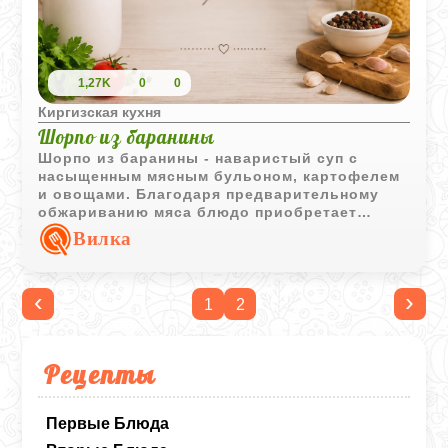
1,27K
0
0
Киргизская кухня
Шорпо из баранины
Шорпо из баранины - наваристый суп с
насыщенным мясным бульоном, картофелем
и овощами. Благодаря предварительному
обжариванию мяса блюдо приобретает
особенно выразительный вкус и аромат.
Вилка
‹
›
1
2
Рецепты
Первые Блюда