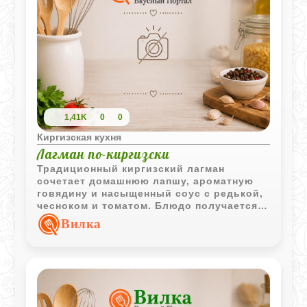
1,41K
0
0
Киргизская кухня
Лагман по-киргизски
Традиционный киргизский лагман
сочетает домашнюю лапшу, ароматную
говядину и насыщенный соус с редькой,
чесноком и томатом. Блюдо получается
сытным, ярким и выразительным по
Вилка
вкусу.