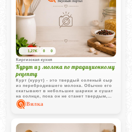
1,27K
0
0
Киргизская кухня
Курут из молока по традиционному
рецепту
Курт (курут) - это твердый соленый сыр
из перебродившего молока. Обычно его
скатывают в небольшие шарики и сушат
на солнце, пока он не станет твердым,
как камень. Его можно есть просто так
Вилка
или добавлять к другим блюдам.