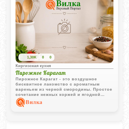
1,30K
0
0
Киргизская кухня
Пирожное Карагат
Пирожное Карагат - это воздушное
бисквитное лакомство с ароматным
вареньем из черной смородины. Простое
сочетание нежных коржей и ягодной
начинки делает этот десерт уютным
Вилка
дополнением к чаю или кофе.