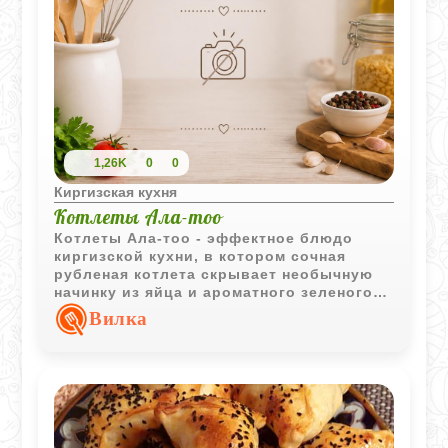
1,26K
0
0
Киргизская кухня
Котлеты Ала-тоо
Котлеты Ала-тоо - эффектное блюдо
киргизской кухни, в котором сочная
рубленая котлета скрывает необычную
начинку из яйца и ароматного зеленого
масла. Подача с овощами и картофелем
Вилка
делает блюдо полноценным и очень
сытным.