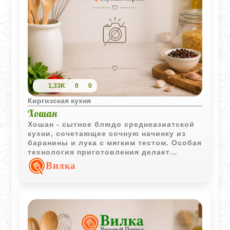
1,33K
0
0
Киргизская кухня
Хошан
Хошан - сытное блюдо среднеазиатской
кухни, сочетающее сочную начинку из
баранины и лука с мягким тестом. Особая
технология приготовления делает
изделия одновременно поджаристыми
Вилка
снаружи и сочными внутри.