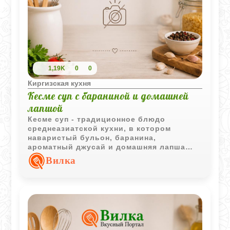
1,19K
0
0
Киргизская кухня
Кесме суп с бараниной и домашней
лапшой
Кесме суп - традиционное блюдо
среднеазиатской кухни, в котором
наваристый бульон, баранина,
ароматный джусай и домашняя лапша
создают насыщенный и
Вилка
сбалансированный вкус.