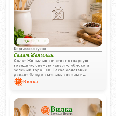
1,49K
0
0
Киргизская кухня
Салат Жанылык
Салат Жанылык сочетает отварную
говядину, свежую капусту, яблоко и
зеленый горошек. Такое сочетание
делает блюдо сытным, свежим и
интересным по вкусу, а яркое украшение
Вилка
из вишни придает ему праздничный вид.