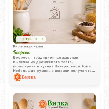
1,33K
0
0
Киргизская кухня
Боорсок
Боорсок - традиционная жареная
выпечка из дрожжевого теста,
популярная в кухнях Центральной Азии.
Небольшие румяные шарики получаются
пышными внутри и отлично подходят для
Вилка
чаепития.