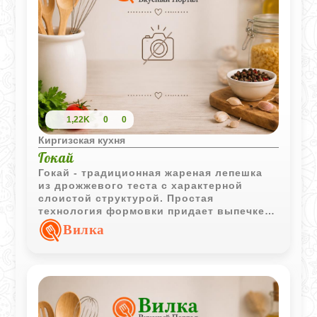
1,22K
0
0
Киргизская кухня
Гокай
Гокай - традиционная жареная лепешка
из дрожжевого теста с характерной
слоистой структурой. Простая
технология формовки придает выпечке
интересную текстуру и делает ее
Вилка
отличным дополнением к чаю.