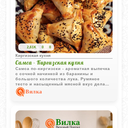
2,61K
0
0
Киргизская кухня
Самса - Киргизская кухня
Самса по-киргизски - ароматная выпечка
с сочной начинкой из баранины и
большого количества лука. Румяное
тесто и насыщенный мясной вкус делают
такие пирожки отличным вариантом для
Вилка
семейного обеда или перекуса.