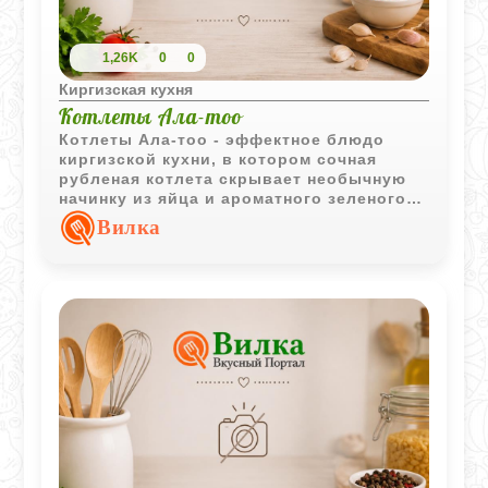
1,26K
0
0
Киргизская кухня
Котлеты Ала-тоо
Котлеты Ала-тоо - эффектное блюдо
киргизской кухни, в котором сочная
рубленая котлета скрывает необычную
начинку из яйца и ароматного зеленого
масла. Подача с овощами и картофелем
Вилка
делает блюдо полноценным и очень
сытным.