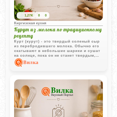
1,27K
0
0
Киргизская кухня
Курут из молока по традиционному
рецепту
Курт (курут) - это твердый соленый сыр
из перебродившего молока. Обычно его
скатывают в небольшие шарики и сушат
на солнце, пока он не станет твердым,
как камень. Его можно есть просто так
Вилка
или добавлять к другим блюдам.