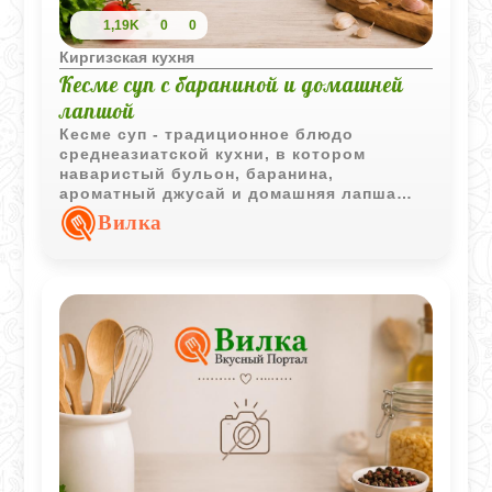
1,19K
0
0
Киргизская кухня
Кесме суп с бараниной и домашней
лапшой
Кесме суп - традиционное блюдо
среднеазиатской кухни, в котором
наваристый бульон, баранина,
ароматный джусай и домашняя лапша
создают насыщенный и
Вилка
сбалансированный вкус.