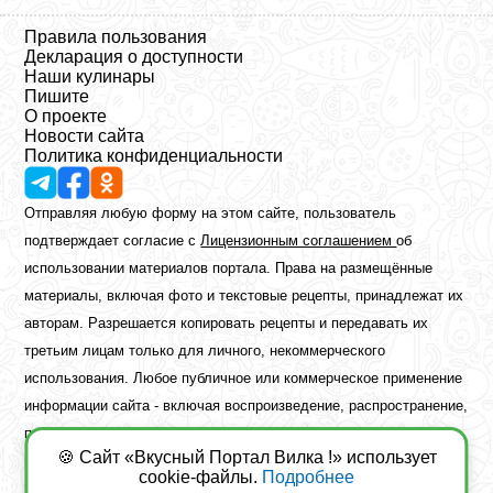
Правила пользования
Декларация о доступности
Наши кулинары
Пишите
О проекте
Новости сайта
Политика конфиденциальности
Отправляя любую форму на этом сайте, пользователь
подтверждает согласие с
Лицензионным соглашением
об
использовании материалов портала. Права на размещённые
материалы, включая фото и текстовые рецепты, принадлежат их
авторам. Разрешается копировать рецепты и передавать их
третьим лицам только для личного, некоммерческого
использования. Любое публичное или коммерческое применение
информации сайта - включая воспроизведение, распространение,
публикацию или обработку - возможно лишь при наличии
🍪 Сайт «Вкусный Портал Вилка !» использует
предварительного письменного разрешения правообладателя.
cookie-файлы.
Подробнее
Copyright ©2026 Вкусный Портал Вилка