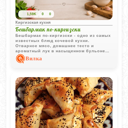
1,59K
0
0
Киргизская кухня
Бешбармак по-киргизски
Бешбармак по-киргизски - одно из самых
известных блюд кочевой кухни.
Отварное мясо, домашнее тесто и
ароматный лук в насыщенном бульоне
создают классическое сочетание,
Вилка
проверенное временем.