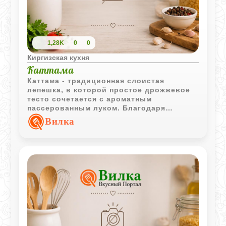
1,28K
0
0
Киргизская кухня
Каттама
Каттама - традиционная слоистая
лепешка, в которой простое дрожжевое
тесто сочетается с ароматным
пассерованным луком. Благодаря
многократному складыванию изделие
Вилка
приобретает характерную структуру и
особенно хорошо сочетается с горячим
мясным бульоном.