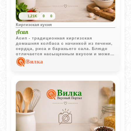
1,21K
0
0
Киргизская кухня
Асип
Асип - традиционная киргизская
домашняя колбаса с начинкой из печени,
сердца, риса и бараньего сала. Блюдо
отличается насыщенным вкусом и может
подаваться как горячим, так и полностью
Вилка
охлажденным.