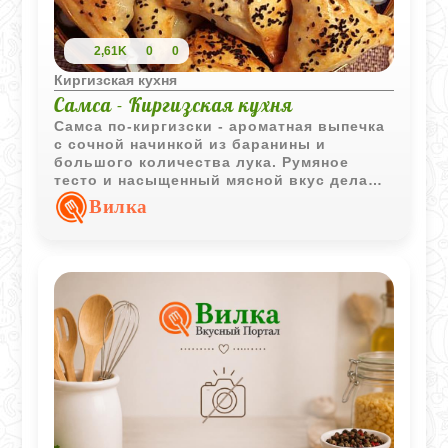
2,61K
0
0
Киргизская кухня
Самса - Киргизская кухня
Самса по-киргизски - ароматная выпечка
с сочной начинкой из баранины и
большого количества лука. Румяное
тесто и насыщенный мясной вкус делают
такие пирожки отличным вариантом для
Вилка
семейного обеда или перекуса.