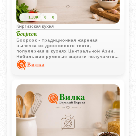
1,33K
0
0
Киргизская кухня
Боорсок
Боорсок - традиционная жареная
выпечка из дрожжевого теста,
популярная в кухнях Центральной Азии.
Небольшие румяные шарики получаются
пышными внутри и отлично подходят для
Вилка
чаепития.