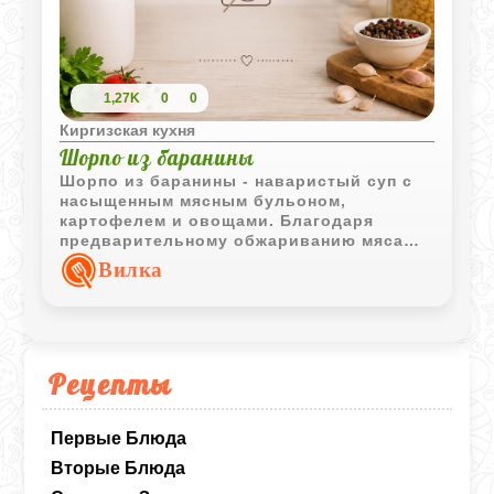
1,27K
0
0
Киргизская кухня
Шорпо из баранины
Шорпо из баранины - наваристый суп с
насыщенным мясным бульоном,
картофелем и овощами. Благодаря
предварительному обжариванию мяса
блюдо приобретает особенно
Вилка
выразительный вкус и аромат.
Рецепты
Первые Блюда
Вторые Блюда