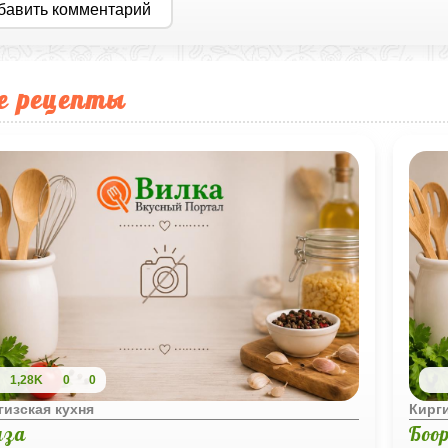
бавить комментарий
е рецепты
1,28K
0
0
гизская кухня
Кирги
нза
Боо