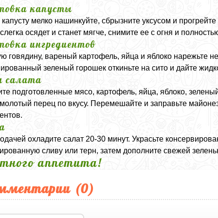
товка капусты
капусту мелко нашинкуйте, сбрызните уксусом и прогрейте
 слегка осядет и станет мягче, снимите ее с огня и полность
товка ингредиентов
ю говядину, вареный картофель, яйца и яблоко нарежьте 
ированный зеленый горошек откиньте на сито и дайте жидко
а салата
те подготовленные мясо, картофель, яйца, яблоко, зеленый
молотый перец по вкусу. Перемешайте и заправьте майоне
ентов.
а
одачей охладите салат 20-30 минут. Украсьте консервиров
ированную сливу или терн, затем дополните свежей зелень
тного аппетита!
мментарии (
0
)