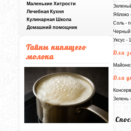
Маленькие Хитрости
Зеленый
Лечебная Кухня
Яблоко 
Кулинарная Школа
Соль - п
Домашний помощник
Черный 
Уксус -
Тайны кипящего
Для з
молока
Майонез
Для у
Консерв
Зелень -
Спо