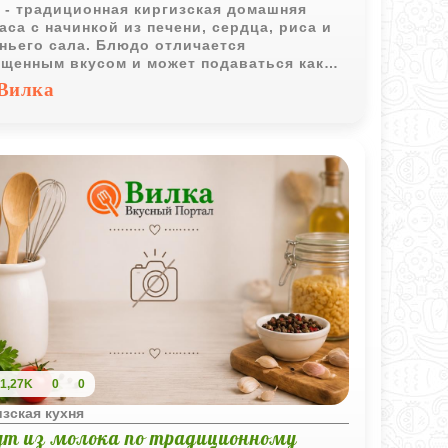
 - традиционная киргизская домашняя
аса с начинкой из печени, сердца, риса и
ньего сала. Блюдо отличается
щенным вкусом и может подаваться как
чим, так и полностью охлажденным.
Вилка
1,27K
0
0
зская кухня
ут из молока по традиционному