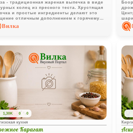
за - традиционная жареная выпечка в виде
Боор
урных колец из пресного теста. Хрустящая
дрож
очка и простые ингредиенты делают это
Цент
щение отличным дополнением к горячему
шари
.
отли
Вилка
1,30K
0
0
гизская кухня
Кирги
рожное Карагат
Аси