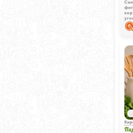
Сан
фиг
кор
уго
чаю
Кир
Пи