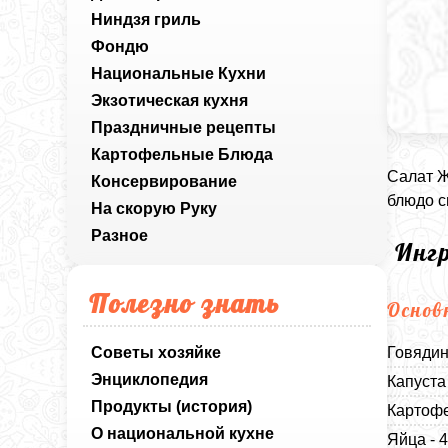
Ниндзя гриль
Фондю
Национальные Кухни
Экзотическая кухня
Праздничные рецепты
Картофельные Блюда
Салат Ж
Консервирование
блюдо с
На скорую Руку
Разное
Инг
Полезно знать
Основ
Советы хозяйке
Говядин
Энциклопедия
Капуста
Продукты (история)
Картофе
О национальной кухне
Яйца - 