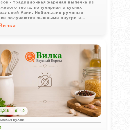
сок - традиционная жареная выпечка из
жевого теста, популярная в кухнях
ральной Азии. Небольшие румяные
ки получаются пышными внутри и
чно подходят для чаепития.
Вилка
1,21K
0
0
зская кухня
п