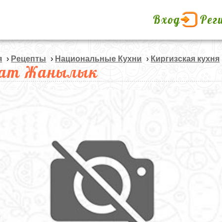
Вход
Рег
я
›
Рецепты
›
Национальные Кухни
›
Киргизская кухня
ат Жанылык