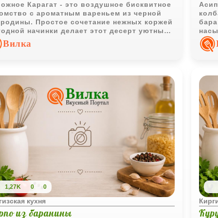
ожное Карагат - это воздушное бисквитное
Асип
омство с ароматным вареньем из черной
колб
родины. Простое сочетание нежных коржей
бара
годной начинки делает этот десерт уютным
насы
олнением к чаю или кофе.
горя
Вилка
1,27K
0
0
гизская кухня
Кирги
рпо из баранины
Кур