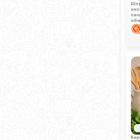
Шор
нас
ово
обж
осо
Кир