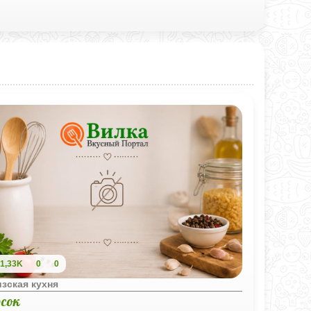
1,33K
0
0
зская кухня
рсок