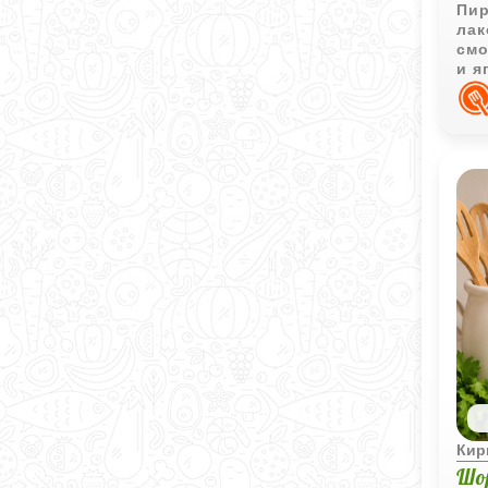
Пир
лак
смо
и я
доп
Кир
Шо