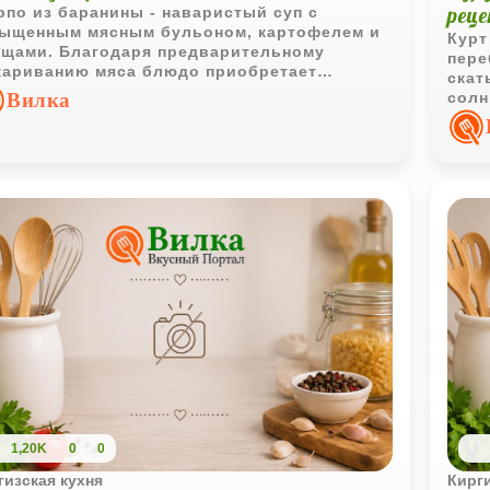
рец
по из баранины - наваристый суп с
ыщенным мясным бульоном, картофелем и
Курт
щами. Благодаря предварительному
пере
ариванию мяса блюдо приобретает
скат
бенно выразительный вкус и аромат.
Вилка
солн
Его 
друг
1,20K
0
0
гизская кухня
Кирги