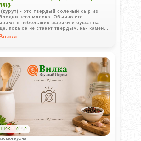
епту
 (курут) - это твердый соленый сыр из
бродившего молока. Обычно его
ывают в небольшие шарики и сушат на
це, пока он не станет твердым, как камень.
можно есть просто так или добавлять к
Вилка
им блюдам.
1,19K
0
0
зская кухня