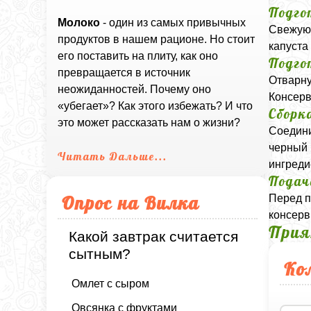
Подго
Молоко
- один из самых привычных
Свежую 
продуктов в нашем рационе. Но стоит
капуста
его поставить на плиту, как оно
Подго
превращается в источник
Отварну
неожиданностей. Почему оно
Консерв
«убегает»? Как этого избежать? И что
Сборк
это может рассказать нам о жизни?
Соедини
черный 
Читать Дальше...
ингреди
Подач
Опрос на Вилка
Перед п
консерв
Прия
Какой завтрак считается
сытным?
Ко
Омлет с сыром
Овсянка с фруктами