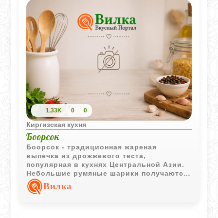
1,33K
0
0
Киргизская кухня
Боорсок
Боорсок - традиционная жареная
выпечка из дрожжевого теста,
популярная в кухнях Центральной Азии.
Небольшие румяные шарики получаются
пышными внутри и отлично подходят для
Вилка
чаепития.