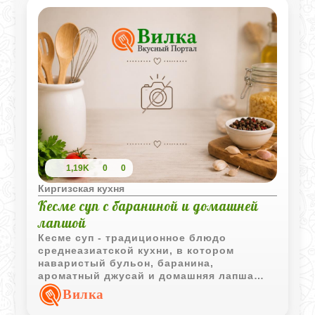
1,19K
0
0
Киргизская кухня
Кесме суп с бараниной и домашней
лапшой
Кесме суп - традиционное блюдо
среднеазиатской кухни, в котором
наваристый бульон, баранина,
ароматный джусай и домашняя лапша
создают насыщенный и
Вилка
сбалансированный вкус.