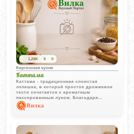
1,28K
0
0
Киргизская кухня
Каттама
Каттама - традиционная слоистая
лепешка, в которой простое дрожжевое
тесто сочетается с ароматным
пассерованным луком. Благодаря
многократному складыванию изделие
Вилка
приобретает характерную структуру и
особенно хорошо сочетается с горячим
мясным бульоном.