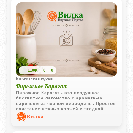
1,30K
0
0
Киргизская кухня
Пирожное Карагат
Пирожное Карагат - это воздушное
бисквитное лакомство с ароматным
вареньем из черной смородины. Простое
сочетание нежных коржей и ягодной
начинки делает этот десерт уютным
Вилка
дополнением к чаю или кофе.