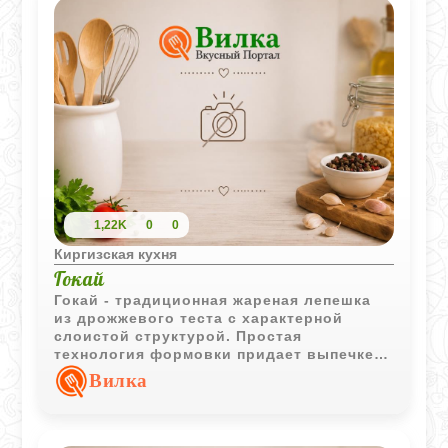
1,22K
0
0
Киргизская кухня
Гокай
Гокай - традиционная жареная лепешка
из дрожжевого теста с характерной
слоистой структурой. Простая
технология формовки придает выпечке
интересную текстуру и делает ее
Вилка
отличным дополнением к чаю.