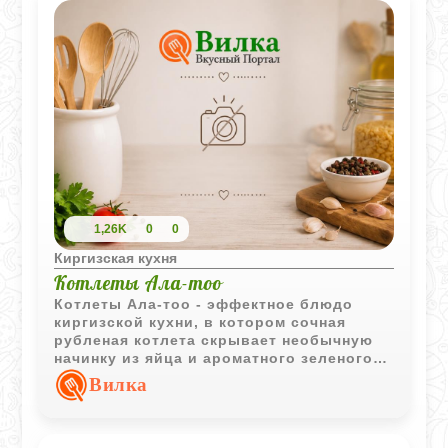
1,26K
0
0
Киргизская кухня
Котлеты Ала-тоо
Котлеты Ала-тоо - эффектное блюдо
киргизской кухни, в котором сочная
рубленая котлета скрывает необычную
начинку из яйца и ароматного зеленого
масла. Подача с овощами и картофелем
Вилка
делает блюдо полноценным и очень
сытным.