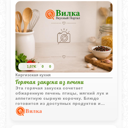
1,07K
0
0
Киргизская кухня
Горячая закуска из печени
Эта горячая закуска сочетает
обжаренную печень птицы, мягкий лук и
аппетитную сырную корочку. Блюдо
готовится из доступных продуктов и
отлично подходит как для семейного
Вилка
ужина, так и для праздничного стола.