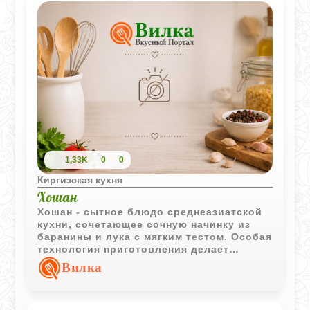
1,33K
0
0
Киргизская кухня
Хошан
Хошан - сытное блюдо среднеазиатской
кухни, сочетающее сочную начинку из
баранины и лука с мягким тестом. Особая
технология приготовления делает
изделия одновременно поджаристыми
Вилка
снаружи и сочными внутри.