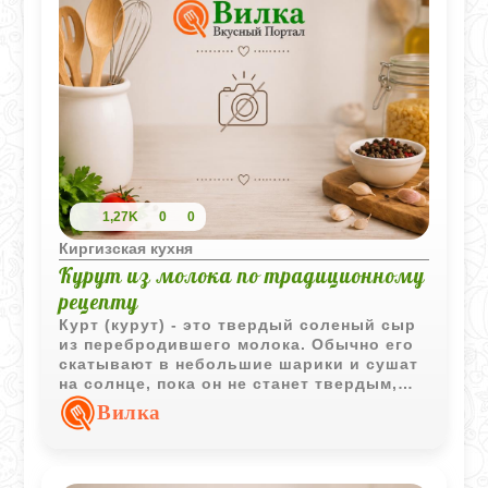
1,27K
0
0
Киргизская кухня
Курут из молока по традиционному
рецепту
Курт (курут) - это твердый соленый сыр
из перебродившего молока. Обычно его
скатывают в небольшие шарики и сушат
на солнце, пока он не станет твердым,
как камень. Его можно есть просто так
Вилка
или добавлять к другим блюдам.