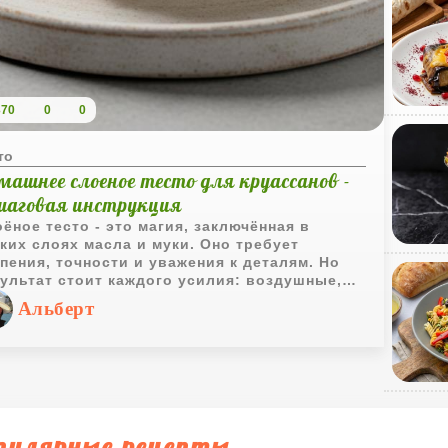
370
0
0
то
машнее слоеное тесто для круассанов -
шаговая инструкция
ёное тесто - это магия, заключённая в
ких слоях масла и муки. Оно требует
пения, точности и уважения к деталям. Но
ультат стоит каждого усилия: воздушные,
устящие круассаны с насыщенным вкусом,
Альберт
торые невозможно сравнить с магазинными
логами. В этом рецепте я покажу, как шаг за
ом создать идеальное слоёное тесто,
ходящее для круассанов, датских булочек и
гих видов выпечки.
пулярные рецепты