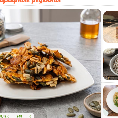
18,42K
248
0