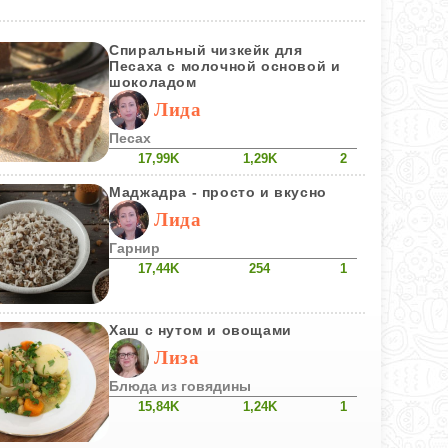
Спиральный чизкейк для
Песаха с молочной основой и
шоколадом
Лида
Песах
17,99K
1,29K
2
Маджадра - просто и вкусно
Лида
Гарнир
17,44K
254
1
Хаш с нутом и овощами
Лиза
Блюда из говядины
15,84K
1,24K
1