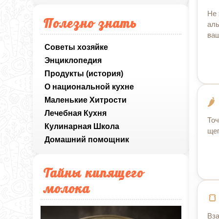
Не 
Полезно знать
аль
ваш
Советы хозяйке
Энциклопедия
Продукты (история)
О национальной кухне
Маленькие Хитрости
Лечебная Кухня
Точ
Кулинарная Школа
щеп
Домашний помощник
Тайны кипящего
молока
Вза