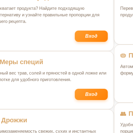
хватает продукта? Найдите подходящую
Перев
тернативу и узнайте правильные пропорции для
проду
его рецепта.
Вход
П
Меры специй
Автом
ный вес трав, солей и пряностей в одной ложке или
форму 
отке для удобного приготовления.
Вход
П
Дрожжи
Удобн
имозаменяемость свежих, сухих и инстантных
порци