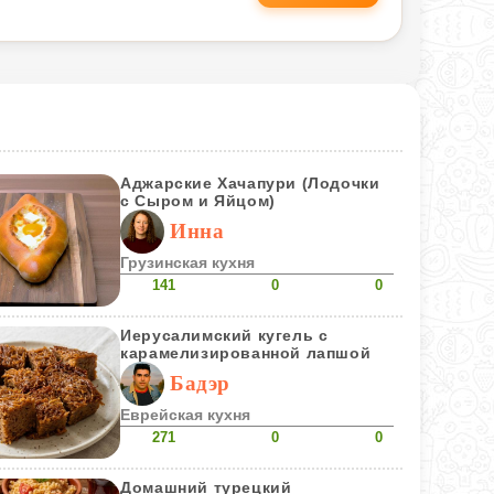
Аджарские Хачапури (Лодочки
с Сыром и Яйцом)
Инна
Грузинская кухня
141
0
0
Иерусалимский кугель с
карамелизированной лапшой
Бадэр
Еврейская кухня
271
0
0
Домашний турецкий