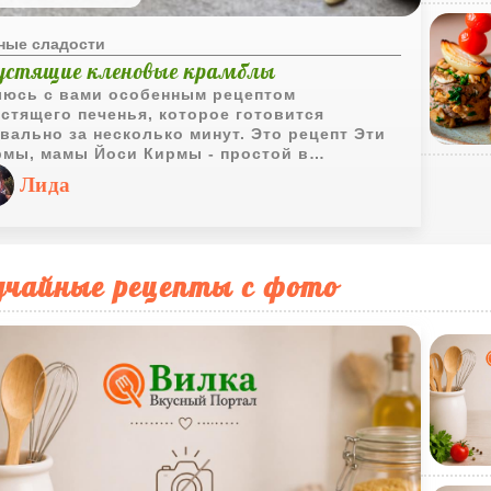
ные сладости
устящие кленовые крамблы
люсь с вами особенным рецептом
стящего печенья, которое готовится
вально за несколько минут. Это рецепт Эти
рмы, мамы Йоси Кирмы - простой в
олнении, но удивительно вкусный. Тонкая
Лида
амельная оболочка из кленового сиропа
рывает семечки и орехи, а кукурузные
опья придают приятный хруст. Отличный
иант быстрого десерта к чаю: его можно
сто ломать руками и наслаждаться. Печенье
учайные рецепты с фото
ы Эти - в память о Йоси Кирме (светлая
ять). Приготовлено ко Дню памяти.