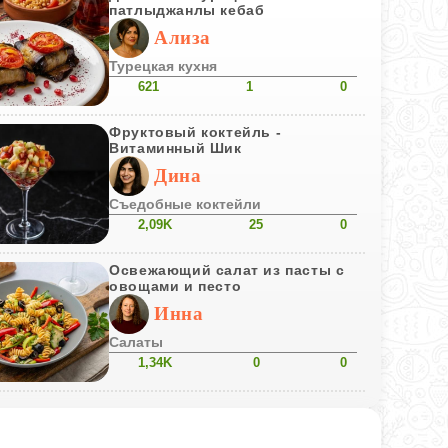
патлыджанлы кебаб
Ализа
Турецкая кухня
621
1
0
Фруктовый коктейль -
Витаминный Шик
Дина
Съедобные коктейли
2,09K
25
0
Освежающий салат из пасты с
овощами и песто
Инна
Салаты
1,34K
0
0