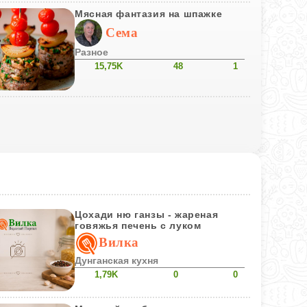
Мясная фантазия на шпажке
Сема
Разное
15,75K
48
1
Цохади ню ганзы - жареная
говяжья печень с луком
Вилка
Дунганская кухня
1,79K
0
0