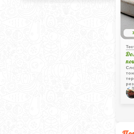
Тес
До
по
Сло
тон
тер
рез
хр
ко
ана
шаг
под
дру
По