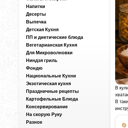
Напитки
Десерты
Выпечка
Детская Кухня
ПП и диетические блюда
Вегетарианская Кухня
Для Микроволновки
Ниндзя гриль
Фондю
Национальные Кухни
Экзотическая кухня
В кул
Праздничные рецепты
хвата
Картофельные Блюда
В так
Консервирование
инстр
На скорую Руку
Разное