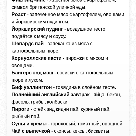
символ британской уличной еды.
Роаст
- запечённое мясо с картофелем, овощами
и йоркширским пудингом.
Йоркширский пудинг
- воздушное тесто,
подаётся к мясу и соусу.
Шепардс пай
- запеканка из мяса с
картофельным пюре.
Корнуоллские пасти
- пирожки с мясом и
овощами.
Бангерс энд мэш
- сосиски с картофельным
пюре и луком.
Биф уэллингтон
- говядина в слоёном тесте.
Полнейший английский завтрак
- яйца, бекон,
фасоль, грибы, колбаски.
Пироги
- стейк энд кидни пай, куриный пай,
рыбный пай.
Супы и кремы
- гороховый, томатный, овощной.
Чай с выпечкой
- сконсы, кексы, бисквиты.