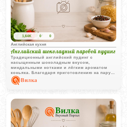
1,64K
0
0
Английская кухня
Английский шоколадный паровой пудинг
Традиционный английский пудинг с
насыщенным шоколадным вкусом,
миндальными нотками и лёгким ароматом
коньяка. Благодаря приготовлению на пару
десерт получается мягким, влажным и очень
Вилка
ароматным.