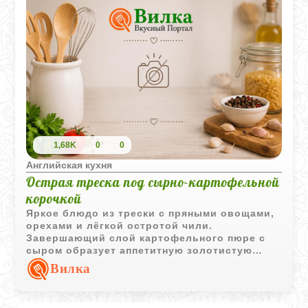
1,68K
0
0
Английская кухня
Острая треска под сырно-картофельной
корочкой
Яркое блюдо из трески с пряными овощами,
орехами и лёгкой остротой чили.
Завершающий слой картофельного пюре с
сыром образует аппетитную золотистую
корочку, которая делает подачу особенно
Вилка
эффектной.