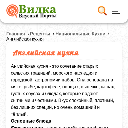
Главная
›
Рецепты
›
Национальные Кухни
›
Английская кухня
Английская кухня
Английская кухня - это сочетание старых
сельских традиций, морского наследия и
городской гастрономии пабов. Она основана на
мясе, рыбе, картофеле, овощах, выпечке, кашах,
густых соусах и блюдах, которые подают
сытными и честными. Вкус спокойный, плотный,
без лишних специй, но очень домашний и
тёплый.
Основные блюда
Фиш энд чипс
- жареная рыба с картофелем,