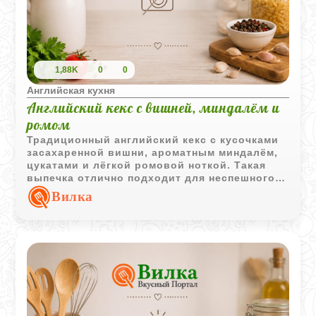
1,88K
0
0
Английская кухня
Английский кекс с вишней, миндалём и
ромом
Традиционный английский кекс с кусочками
засахаренной вишни, ароматным миндалём,
цукатами и лёгкой ромовой ноткой. Такая
выпечка отлично подходит для неспешного
чаепития и сохраняет насыщенный вкус даже
Вилка
на следующий день.