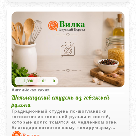
1,39K
0
0
Английская кухня
Шотландский студень из говяжьей
рульки
Традиционный студень по-шотландски
готовится из говяжьей рульки и костей,
которые долго томятся на медленном огне.
Благодаря естественному желирующему
веществу из костей получается насыщенный
Вилка