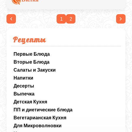
бульон, который хорошо застывает без
добавления желатина.
‹
›
1
2
Рецепты
Первые Блюда
Вторые Блюда
Салаты и Закуски
Напитки
Десерты
Выпечка
Детская Кухня
ПП и диетические блюда
Вегетарианская Кухня
Для Микроволновки