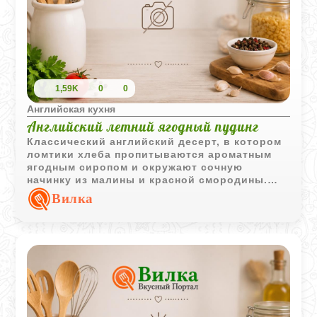
1,59K
0
0
Английская кухня
Английский летний ягодный пудинг
Классический английский десерт, в котором
ломтики хлеба пропитываются ароматным
ягодным сиропом и окружают сочную
начинку из малины и красной смородины.
После охлаждения пудинг приобретает
Вилка
красивую форму и насыщенный ягодный
вкус.