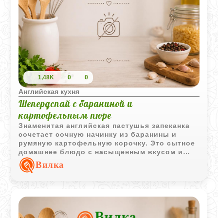
1,48K
0
0
Английская кухня
Шепердспай с бараниной и
картофельным пюре
Знаменитая английская пастушья запеканка
сочетает сочную начинку из баранины и
румяную картофельную корочку. Это сытное
домашнее блюдо с насыщенным вкусом и
простыми ингредиентами, проверенное
Вилка
временем.