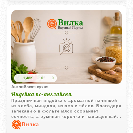
1,48K
0
0
Английская кухня
Индейка по-английски
Праздничная индейка с ароматной начинкой
из хлеба, миндаля, изюма и яблок. Благодаря
запеканию в фольге мясо сохраняет
сочность, а румяная корочка и насыщенный
аромат специй делают блюдо особенно
Вилка
эффектным.