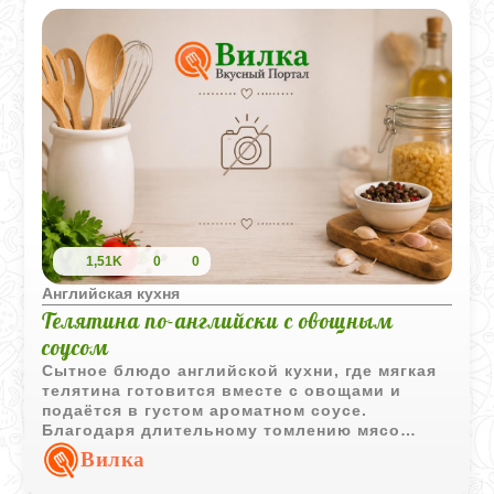
1,51K
0
0
Английская кухня
Телятина по-английски с овощным
соусом
Сытное блюдо английской кухни, где мягкая
телятина готовится вместе с овощами и
подаётся в густом ароматном соусе.
Благодаря длительному томлению мясо
становится особенно сочным и хорошо
Вилка
сочетается с картофелем.