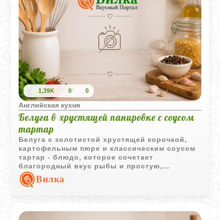
1,39K
0
0
Английская кухня
Белуга в хрустящей панировке с соусом
тартар
Белуга с золотистой хрустящей корочкой,
картофельным пюре и классическим соусом
тартар - блюдо, которое сочетает
благородный вкус рыбы и простую,
проверенную временем подачу.
Вилка