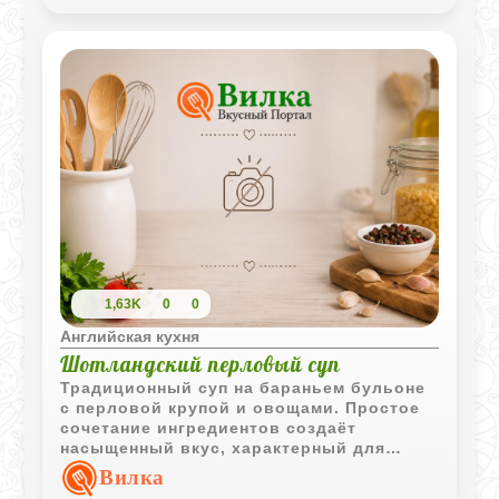
следующий день.
1,63K
0
0
Английская кухня
Шотландский перловый суп
Традиционный суп на бараньем бульоне
с перловой крупой и овощами. Простое
сочетание ингредиентов создаёт
насыщенный вкус, характерный для
старинной шотландской кухни.
Вилка