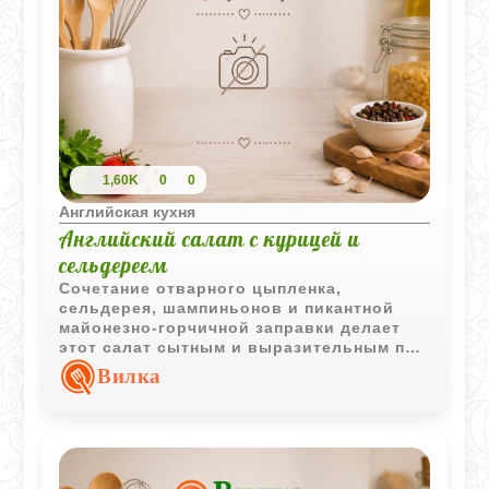
1,60K
0
0
Английская кухня
Английский салат с курицей и
сельдереем
Сочетание отварного цыпленка,
сельдерея, шампиньонов и пикантной
майонезно-горчичной заправки делает
этот салат сытным и выразительным по
вкусу. Хороший вариант для
Вилка
повседневного меню и праздничной
подачи.