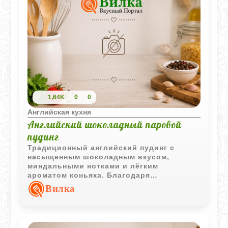
1,64K
0
0
Английская кухня
Английский шоколадный паровой
пудинг
Традиционный английский пудинг с
насыщенным шоколадным вкусом,
миндальными нотками и лёгким
ароматом коньяка. Благодаря
приготовлению на пару десерт
Вилка
получается мягким, влажным и очень
ароматным.