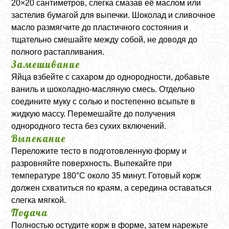
20×20 сантиметров, слегка смазав её маслом или
застелив бумагой для выпечки. Шоколад и сливочное
масло размягчите до пластичного состояния и
тщательно смешайте между собой, не доводя до
полного растапливания.
Замешивание
Яйца взбейте с сахаром до однородности, добавьте
ваниль и шоколадно-масляную смесь. Отдельно
соедините муку с солью и постепенно всыпьте в
жидкую массу. Перемешайте до получения
однородного теста без сухих включений.
Выпекание
Переложите тесто в подготовленную форму и
разровняйте поверхность. Выпекайте при
температуре 180°C около 35 минут. Готовый корж
должен схватиться по краям, а середина оставаться
слегка мягкой.
Подача
Полностью остудите корж в форме, затем нарежьте