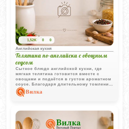
1,52K
0
0
Английская кухня
Телятина по-английски с овощным
соусом
Сытное блюдо английской кухни, где
мягкая телятина готовится вместе с
овощами и подаётся в густом ароматном
соусе. Благодаря длительному томлению
мясо становится особенно сочным и
Вилка
хорошо сочетается с картофелем.