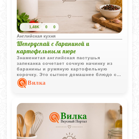
1,48K
0
0
Английская кухня
Шепердспай с бараниной и
картофельным пюре
Знаменитая английская пастушья
запеканка сочетает сочную начинку из
баранины и румяную картофельную
корочку. Это сытное домашнее блюдо с
насыщенным вкусом и простыми
Вилка
ингредиентами, проверенное временем.