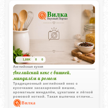
1,88K
0
0
Английская кухня
Английский кекс с вишней,
миндалём и ромом
Традиционный английский кекс с
кусочками засахаренной вишни,
ароматным миндалём, цукатами и лёгкой
ромовой ноткой. Такая выпечка отлично
подходит для неспешного чаепития и
Вилка
сохраняет насыщенный вкус даже на