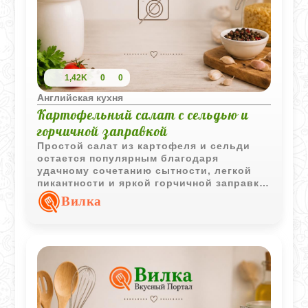
1,42K
0
0
Английская кухня
Картофельный салат с сельдью и
горчичной заправкой
Простой салат из картофеля и сельди
остается популярным благодаря
удачному сочетанию сытности, легкой
пикантности и яркой горчичной заправки.
Отличный вариант для повседневного
Вилка
стола.