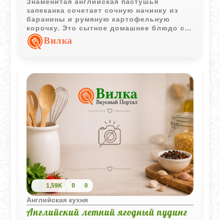
Знаменитая английская пастушья
запеканка сочетает сочную начинку из
баранины и румяную картофельную
корочку. Это сытное домашнее блюдо с
насыщенным вкусом и простыми
Вилка
ингредиентами, проверенное временем.
1,59K
0
0
Английская кухня
Английский летний ягодный пудинг