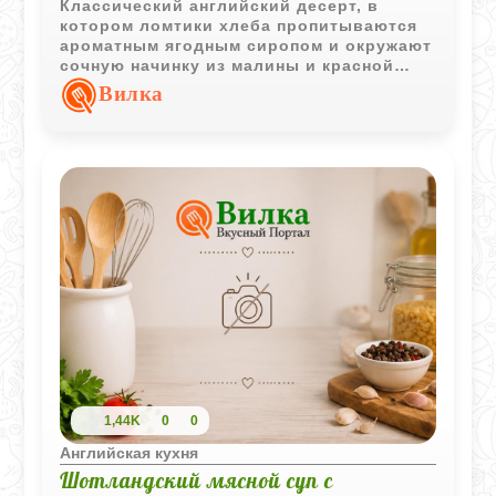
Классический английский десерт, в
котором ломтики хлеба пропитываются
ароматным ягодным сиропом и окружают
сочную начинку из малины и красной
смородины. После охлаждения пудинг
Вилка
приобретает красивую форму и
насыщенный ягодный вкус.
1,44K
0
0
Английская кухня
Шотландский мясной суп с