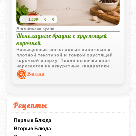
1,60K
0
0
Английская кухня
Шоколадные брауни с хрустящей
корочкой
Насыщенные шоколадные пирожные с
плотной текстурой и тонкой хрустящей
корочкой сверху. После выпечки корж
нарезается на аккуратные квадратики,
которые отлично подходят к чаю или
Вилка
кофе.
Рецепты
Первые Блюда
Вторые Блюда