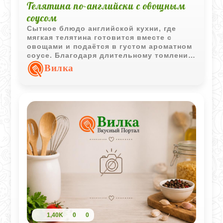
Телятина по-английски с овощным
соусом
Сытное блюдо английской кухни, где
мягкая телятина готовится вместе с
овощами и подаётся в густом ароматном
соусе. Благодаря длительному томлению
мясо становится особенно сочным и
Вилка
хорошо сочетается с картофелем.
1,40K
0
0