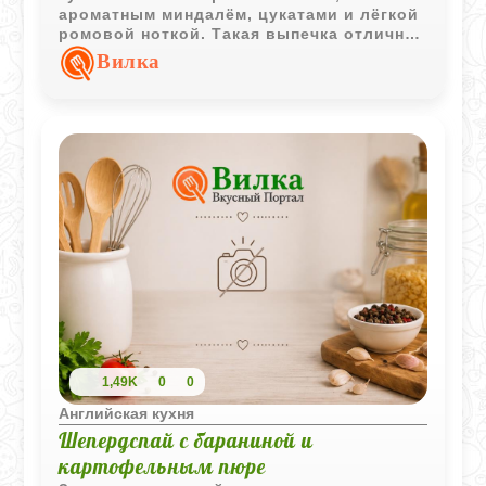
ароматным миндалём, цукатами и лёгкой
ромовой ноткой. Такая выпечка отлично
подходит для неспешного чаепития и
Вилка
сохраняет насыщенный вкус даже на
следующий день.
1,49K
0
0
Английская кухня
Шепердспай с бараниной и
картофельным пюре