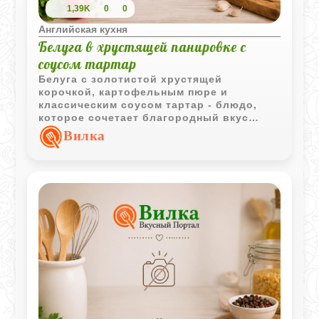
1,39K
0
0
Английская кухня
Белуга в хрустящей панировке с
соусом тартар
Белуга с золотистой хрустящей
корочкой, картофельным пюре и
классическим соусом тартар - блюдо,
которое сочетает благородный вкус
рыбы и простую, проверенную временем
Вилка
подачу.