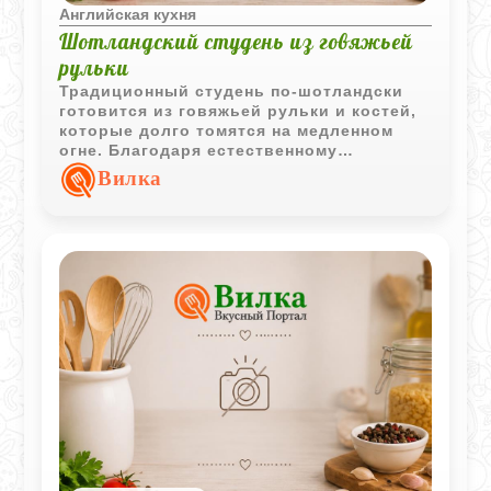
Английская кухня
Шотландский студень из говяжьей
рульки
Традиционный студень по-шотландски
готовится из говяжьей рульки и костей,
которые долго томятся на медленном
огне. Благодаря естественному
желирующему веществу из костей
Вилка
получается насыщенный бульон,
который хорошо застывает без
добавления желатина.