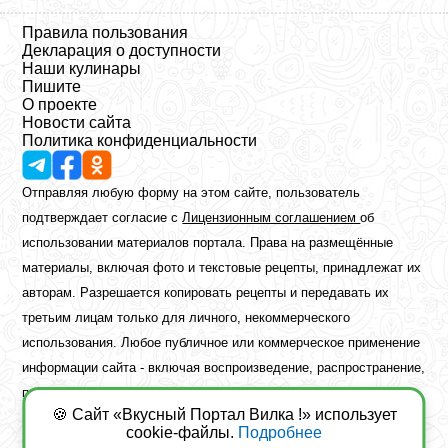
Правила пользования
Декларация о доступности
Наши кулинары
Пишите
О проекте
Новости сайта
Политика конфиденциальности
Отправляя любую форму на этом сайте, пользователь
подтверждает согласие с
Лицензионным соглашением
об
использовании материалов портала. Права на размещённые
материалы, включая фото и текстовые рецепты, принадлежат их
авторам. Разрешается копировать рецепты и передавать их
третьим лицам только для личного, некоммерческого
использования. Любое публичное или коммерческое применение
информации сайта - включая воспроизведение, распространение,
публикацию или обработку - возможно лишь при наличии
🍪 Сайт «Вкусный Портал Вилка !» использует
предварительного письменного разрешения правообладателя.
cookie-файлы.
Подробнее
Copyright ©2026 Вкусный Портал Вилка