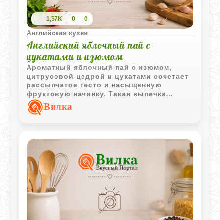
1,57K
0
0
Английская кухня
Английский яблочный пай с
цукатами и изюмом
Ароматный яблочный пай с изюмом,
цитрусовой цедрой и цукатами сочетает
рассыпчатое тесто и насыщенную
фруктовую начинку. Такая выпечка
особенно хорошо подходит для
Вилка
семейного чаепития.