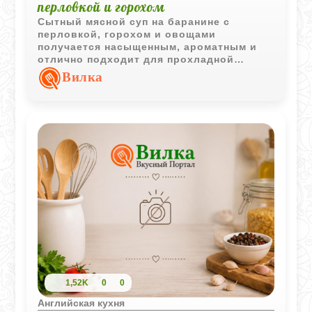
перловкой и горохом
Сытный мясной суп на баранине с
перловкой, горохом и овощами
получается насыщенным, ароматным и
отлично подходит для прохладной
погоды. Простое сочетание продуктов
Вилка
создает глубокий вкус без сложных
кулинарных приемов.
1,52K
0
0
Английская кухня