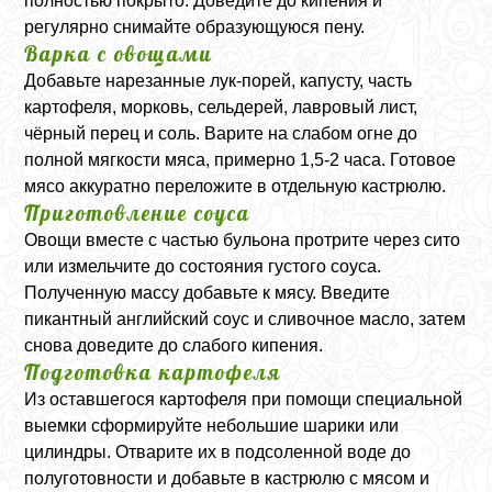
полностью покрыто. Доведите до кипения и
регулярно снимайте образующуюся пену.
Варка с овощами
Добавьте нарезанные лук-порей, капусту, часть
картофеля, морковь, сельдерей, лавровый лист,
чёрный перец и соль. Варите на слабом огне до
полной мягкости мяса, примерно 1,5-2 часа. Готовое
мясо аккуратно переложите в отдельную кастрюлю.
Приготовление соуса
Овощи вместе с частью бульона протрите через сито
или измельчите до состояния густого соуса.
Полученную массу добавьте к мясу. Введите
пикантный английский соус и сливочное масло, затем
снова доведите до слабого кипения.
Подготовка картофеля
Из оставшегося картофеля при помощи специальной
выемки сформируйте небольшие шарики или
цилиндры. Отварите их в подсоленной воде до
полуготовности и добавьте в кастрюлю с мясом и