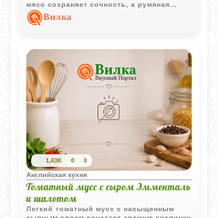
мясо сохраняет сочность, а румяная
корочка и насыщенный аромат специй
Вилка
делают блюдо особенно эффектным.
1,43K
0
0
Английская кухня
Томатный мусс с сыром Эмменталь
и шалотом
Легкий томатный мусс с насыщенным
сырным слоем сочетает свежую кислинку