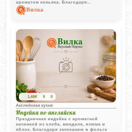
ароматом коньяка. Благодаря
приготовлению на пару десерт
Вилка
получается мягким, влажным и очень
ароматным.
1,48K
0
0
Английская кухня
Индейка по-английски
Праздничная индейка с ароматной
начинкой из хлеба, миндаля, изюма и
яблок. Благодаря запеканию в фольге