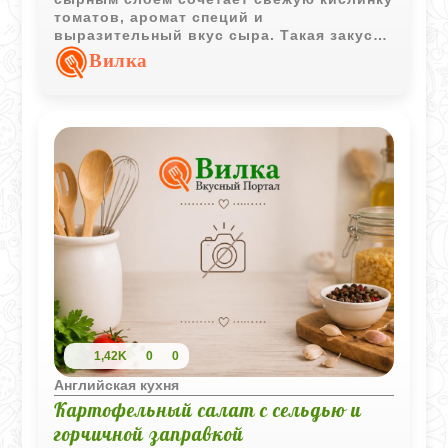
томатов, аромат специй и
выразительный вкус сыра. Такая закуска
хорошо подходит для летнего стола и
Вилка
подачи с хлебом.
1,42K
0
0
Английская кухня
Картофельный салат с сельдью и
горчичной заправкой