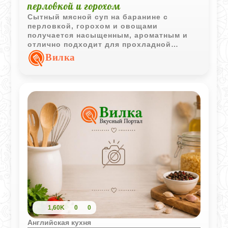
перловкой и горохом
Сытный мясной суп на баранине с
перловкой, горохом и овощами
получается насыщенным, ароматным и
отлично подходит для прохладной
погоды. Простое сочетание продуктов
Вилка
создает глубокий вкус без сложных
кулинарных приемов.
1,60K
0
0
Английская кухня