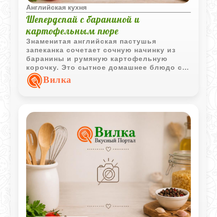
Английская кухня
Шепердспай с бараниной и
картофельным пюре
Знаменитая английская пастушья
запеканка сочетает сочную начинку из
баранины и румяную картофельную
корочку. Это сытное домашнее блюдо с
насыщенным вкусом и простыми
Вилка
ингредиентами, проверенное временем.