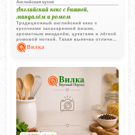
Английская кухня
Английский кекс с вишней,
миндалём и ромом
Традиционный английский кекс с
кусочками засахаренной вишни,
ароматным миндалём, цукатами и лёгкой
ромовой ноткой. Такая выпечка отлично
подходит для неспешного чаепития и
Вилка
сохраняет насыщенный вкус даже на
следующий день.