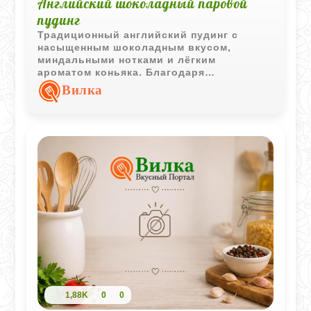
Английский шоколадный паровой
пудинг
Традиционный английский пудинг с
насыщенным шоколадным вкусом,
миндальными нотками и лёгким
ароматом коньяка. Благодаря
приготовлению на пару десерт
Вилка
получается мягким, влажным и очень
ароматным.
1,88K
0
0