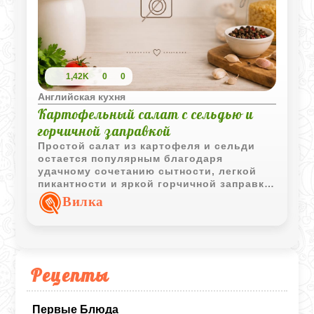
1,42K
0
0
Английская кухня
Картофельный салат с сельдью и
горчичной заправкой
Простой салат из картофеля и сельди
остается популярным благодаря
удачному сочетанию сытности, легкой
пикантности и яркой горчичной заправки.
Отличный вариант для повседневного
Вилка
стола.
Рецепты
Первые Блюда