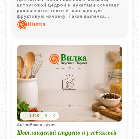
цитрусовой цедрой и цукатами сочетает
рассыпчатое тесто и насыщенную
фруктовую начинку. Такая выпечка
особенно хорошо подходит для
Вилка
семейного чаепития.
1,40K
0
0
Английская кухня
Шотландский студень из говяжьей