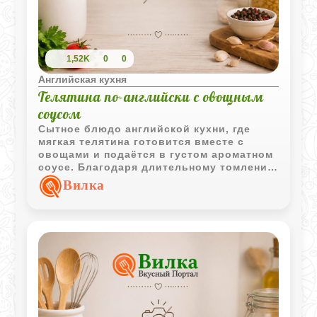
1,52K
0
0
Английская кухня
Телятина по-английски с овощным
соусом
Сытное блюдо английской кухни, где
мягкая телятина готовится вместе с
овощами и подаётся в густом ароматном
соусе. Благодаря длительному томлению
мясо становится особенно сочным и
Вилка
хорошо сочетается с картофелем.