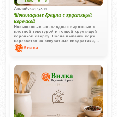
1,60K
0
0
Английская кухня
Шоколадные брауни с хрустящей
корочкой
Насыщенные шоколадные пирожные с
плотной текстурой и тонкой хрустящей
корочкой сверху. После выпечки корж
нарезается на аккуратные квадратики,
которые отлично подходят к чаю или
Вилка
кофе.