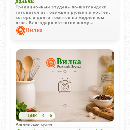
рульки
Традиционный студень по-шотландски
готовится из говяжьей рульки и костей,
которые долго томятся на медленном
огне. Благодаря естественному
желирующему веществу из костей
Вилка
получается насыщенный бульон,
который хорошо застывает без
добавления желатина.
1,64K
0
0
Английская кухня