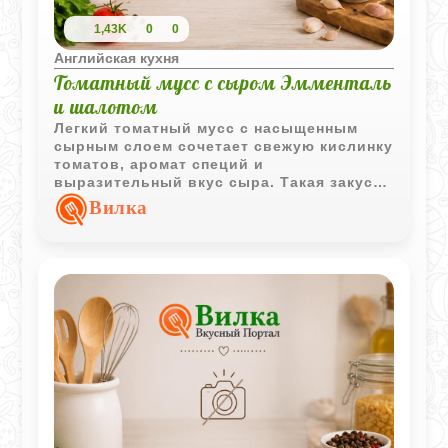
1,43K
0
0
Английская кухня
Томатный мусс с сыром Эмменталь
и шалотом
Легкий томатный мусс с насыщенным
сырным слоем сочетает свежую кислинку
томатов, аромат специй и
выразительный вкус сыра. Такая закуска
хорошо подходит для летнего стола и
Вилка
подачи с хлебом.