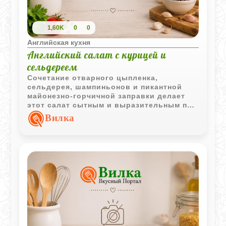
1,60K
0
0
Английская кухня
Английский салат с курицей и
сельдереем
Сочетание отварного цыпленка,
сельдерея, шампиньонов и пикантной
майонезно-горчичной заправки делает
этот салат сытным и выразительным по
вкусу. Хороший вариант для
Вилка
повседневного меню и праздничной
подачи.