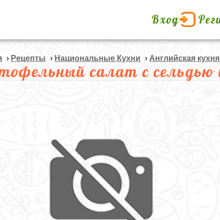
Вход
Рег
я
›
Рецепты
›
Национальные Кухни
›
Английская кухня
тофельный салат с сельдью 