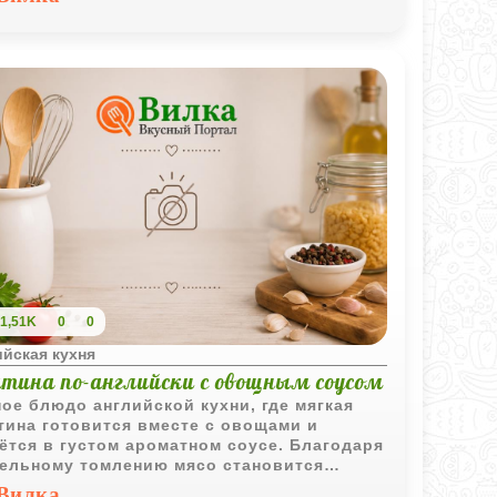
1,51K
0
0
йская кухня
ятина по-английски с овощным соусом
ое блюдо английской кухни, где мягкая
тина готовится вместе с овощами и
ётся в густом ароматном соусе. Благодаря
ельному томлению мясо становится
енно сочным и хорошо сочетается с
Вилка