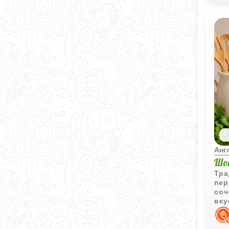
Анг
Шо
Тра
пер
соч
вку
кух