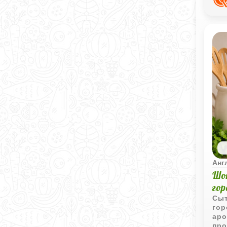
Анг
Шо
го
Сыт
гор
аро
про