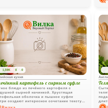
1,59K
0
0
лийская кухня
Англи
печённый картофель с сырным суфле
Тел
ное блюдо из печёного картофеля с
Сытн
душной сырной начинкой. Хрустящая
теля
тофельная оболочка и пышное суфле
пода
три создают интересное сочетание текстур
длит
асыщенный вкус.
особ
Вилка