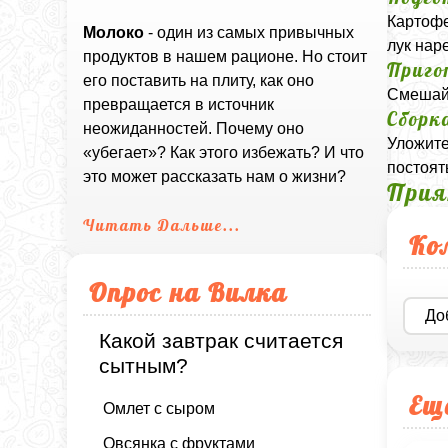
Картофе
Молоко
- один из самых привычных
лук нар
продуктов в нашем рационе. Но стоит
Приго
его поставить на плиту, как оно
Смешайт
превращается в источник
Сборк
неожиданностей. Почему оно
Уложите
«убегает»? Как этого избежать? И что
постоят
это может рассказать нам о жизни?
Прия
Читать Дальше...
Ко
Опрос на Вилка
До
Какой завтрак считается
сытным?
Ещ
Омлет с сыром
Овсянка с фруктами