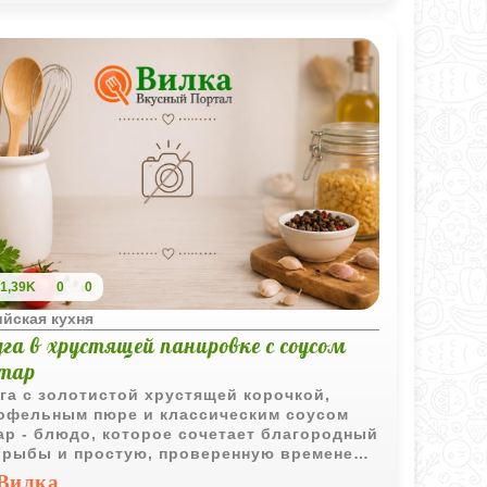
1,39K
0
0
йская кухня
га в хрустящей панировке с соусом
тар
га с золотистой хрустящей корочкой,
офельным пюре и классическим соусом
ар - блюдо, которое сочетает благородный
 рыбы и простую, проверенную временем
чу.
Вилка