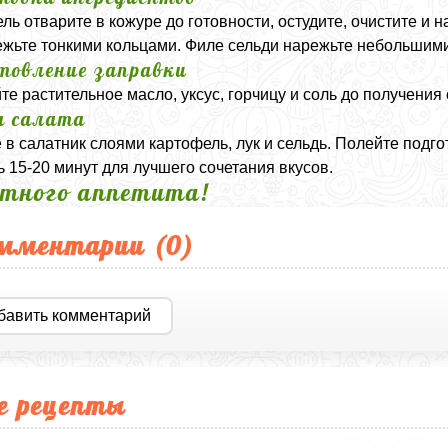
ль отварите в кожуре до готовности, остудите, очистите и
ежьте тонкими кольцами. Филе сельди нарежьте небольшими
товление заправки
е растительное масло, уксус, горчицу и соль до получения
а салата
 в салатник слоями картофель, лук и сельдь. Полейте подг
ь 15-20 минут для лучшего сочетания вкусов.
тного аппетита!
мментарии (
0
)
бавить комментарий
е рецепты