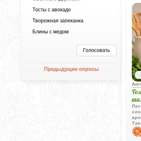
Тосты с авокадо
Творожная запеканка
Блины с медом
Голосовать
Предыдущие опросы
Анг
То
ша
Лег
сло
аро
Так
сто