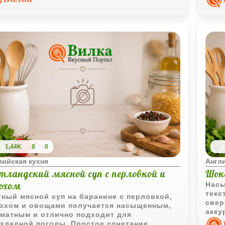
карт
1,44K
0
0
лийская кухня
Англи
тландский мясной суп с перловкой и
Шок
рохом
Насы
текс
ный мясной суп на баранине с перловкой,
свер
охом и овощами получается насыщенным,
акку
матным и отлично подходит для
подх
хладной погоды. Простое сочетание