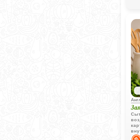
Анг
За
Сыт
воз
кар
вну
и н