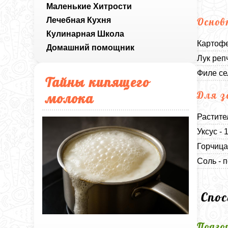
Маленькие Хитрости
Лечебная Кухня
Основ
Кулинарная Школа
Картофе
Домашний помощник
Лук реп
Филе се
Тайны кипящего
Для з
молока
Растите
Уксус -
Горчица
Соль - п
Спо
Подго