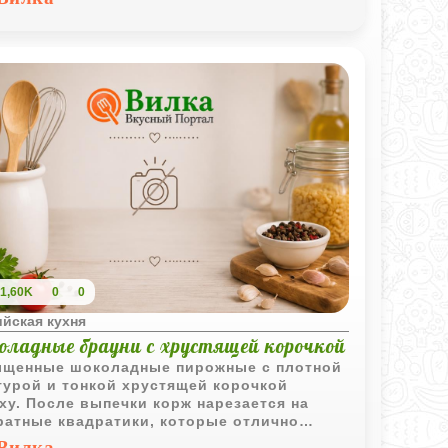
офелем.
1,60K
0
0
йская кухня
оладные брауни с хрустящей корочкой
щенные шоколадные пирожные с плотной
турой и тонкой хрустящей корочкой
ху. После выпечки корж нарезается на
ратные квадратики, которые отлично
одят к чаю или кофе.
Вилка