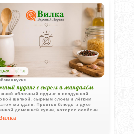
1,62K
0
0
йская кухня
очный пудинг с сыром и миндалём
шний яблочный пудинг с воздушной
овой шапкой, сырным слоем и лёгким
атом миндаля. Простое блюдо в духе
инной домашней кухни, которое особенно
шо подавать тёплым.
Вилка