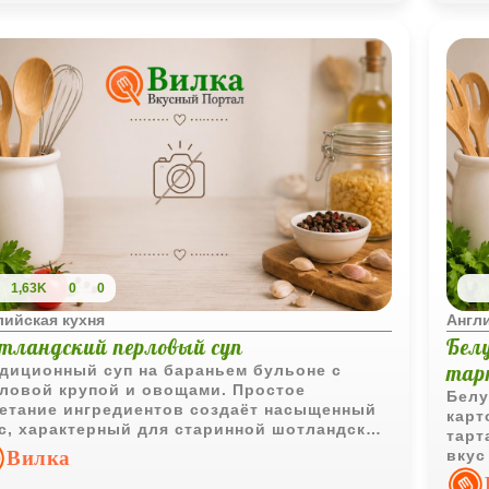
1,63K
0
0
лийская кухня
Англи
тландский перловый суп
Белу
тар
диционный суп на бараньем бульоне с
ловой крупой и овощами. Простое
Белу
етание ингредиентов создаёт насыщенный
карт
с, характерный для старинной шотландской
тарт
ни.
Вилка
вкус
пода