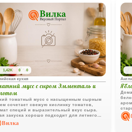
1,42K
0
0
лийская кухня
Англи
матный мусс с сыром Эмменталь и
Ябл
лотом
Дома
белк
кий томатный мусс с насыщенным сырным
аром
ем сочетает свежую кислинку томатов,
стар
мат специй и выразительный вкус сыра.
хоро
ая закуска хорошо подходит для летнего
ла и подачи с хлебом.
Вилка