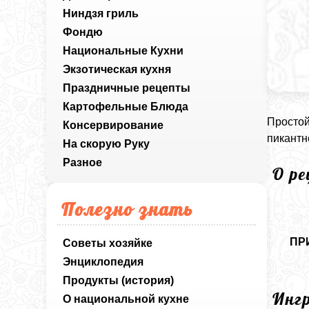
Ниндзя гриль
Фондю
Национальные Кухни
Экзотическая кухня
Праздничные рецепты
Картофельные Блюда
Простой
Консервирование
пикантн
На скорую Руку
Разное
О р
Полезно знать
ПР
Советы хозяйке
Энциклопедия
Продукты (история)
Инг
О национальной кухне