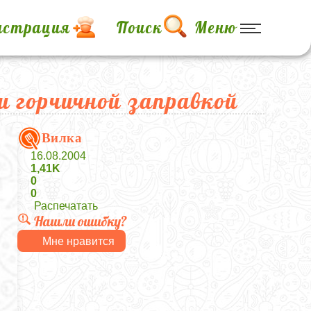
истрация
Поиск
Меню
и горчичной заправкой
Вилка
16.08.2004
1,41K
0
0
Распечатать
Нашли ошибку?
Мне нравится