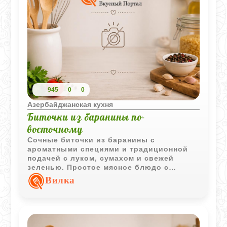
945
0
0
Азербайджанская кухня
Биточки из баранины по-
восточному
Сочные биточки из баранины с
ароматными специями и традиционной
подачей с луком, сумахом и свежей
зеленью. Простое мясное блюдо с
характерным восточным вкусом отлично
Вилка
подходит как для повседневного, так и
для праздничного стола.