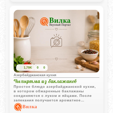
выразительным.
1,79K
0
0
Азербайджанская кухня
Чыхыртма из баклажанов
Простое блюдо азербайджанской кухни,
в котором обжаренные баклажаны
соединяются с луком и яйцами. После
запекания получается ароматное
овощное блюдо с аппетитной золотистой
Вилка
поверхностью.