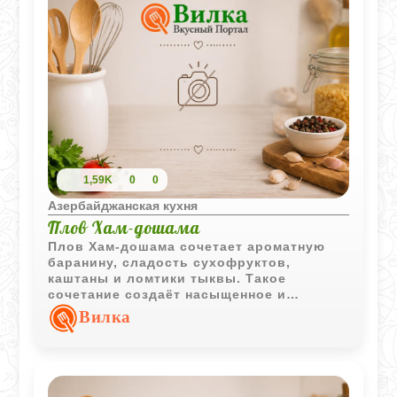
1,59K
0
0
Азербайджанская кухня
Плов Хам-дошама
Плов Хам-дошама сочетает ароматную
баранину, сладость сухофруктов,
каштаны и ломтики тыквы. Такое
сочетание создаёт насыщенное и
многогранное блюдо, характерное для
Вилка
восточной кулинарной традиции.