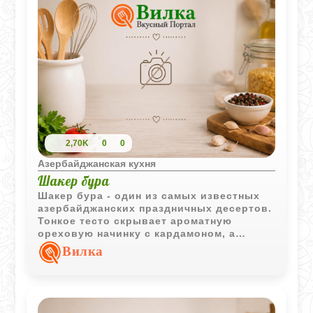
2,70K
0
0
Азербайджанская кухня
Шакер бура
Шакер бура - один из самых известных
азербайджанских праздничных десертов.
Тонкое тесто скрывает ароматную
ореховую начинку с кардамоном, а
характерные узоры делают каждое
Вилка
изделие узнаваемым и нарядным.