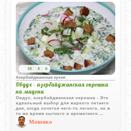
1K
0
0
Азербайджанская кухня
Овдух - азербайджанская окрошка
на мацони
Овдух, азербайджанская окрошка - Это
идеальный выбор для жаркого летнего
дня, когда хочется чего-то легкого, но в
то же время сытного и ароматного.
Овдух включает в себя такие
Мошико
ингредиенты, как свежие огурцы,
зеленый лук, петрушка, укроп,