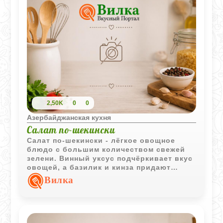
2,50K
0
0
Азербайджанская кухня
Салат по-шекински
Салат по-шекински - лёгкое овощное
блюдо с большим количеством свежей
зелени. Винный уксус подчёркивает вкус
овощей, а базилик и кинза придают
салату характерный аромат кавказской
Вилка
кухни.