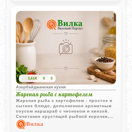
сельдерей, чеснок и, конечно же, кефир,
разбавленный холодной водой. Все это
делает овдух не только вкусным, но и
полезным блюдом, которое прекрасно
утоляет жажду и голод.
3,61K
0
0
Азербайджанская кухня
Жареная рыба с картофелем
Жареная рыба с картофелем - простое и
сытное блюдо, дополненное ароматным
соусом наршараб с чесноком и кинзой.
Сочетание хрустящей рыбной корочки,
запечённого картофеля и гранатового
Вилка
соуса делает вкус особенно