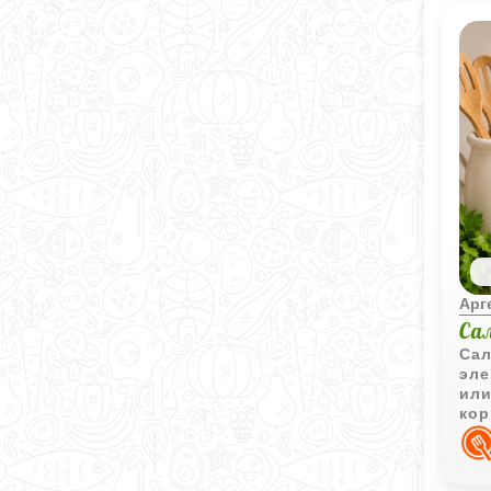
Арг
Са
Сал
эле
или
кор
кла
пот
Иде