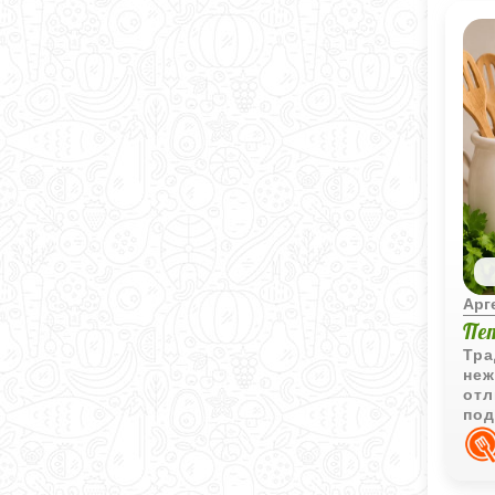
Арг
Пе
Тра
неж
отл
под
нот