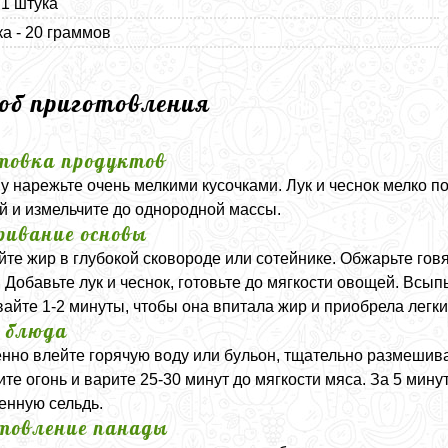
 1 штука
а - 20 граммов
соб приготовления
товка продуктов
у нарежьте очень мелкими кусочками. Лук и чеснок мелко п
ей и измельчите до однородной массы.
ивание основы
йте жир в глубокой сковороде или сотейнике. Обжарьте гов
. Добавьте лук и чеснок, готовьте до мягкости овощей. Всы
айте 1-2 минуты, чтобы она впитала жир и приобрела легки
 блюда
нно влейте горячую воду или бульон, тщательно размешив
те огонь и варите 25-30 минут до мягкости мяса. За 5 мин
енную сельдь.
товление панады