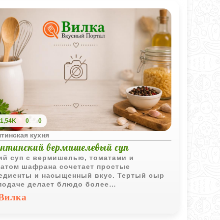
1,54K
0
0
тинская кухня
ентинский вермишелевый суп
ий суп с вермишелью, томатами и
атом шафрана сочетает простые
едиенты и насыщенный вкус. Тертый сыр
подаче делает блюдо более
зительным и сытным.
Вилка