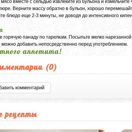
 мясо вместе с сельдью извлеките из бульона и измельчите
 пюре. Верните массу обратно в бульон, хорошо перемешайт
те блюдо еще 2-3 минуты, не доводя до интенсивного кипен
а
е горячую панаду по тарелкам. Посыпьте мелко нарезанной
 можно добавить непосредственно перед употреблением.
тного аппетита!
мментарии (
0
)
бавить комментарий
е рецепты