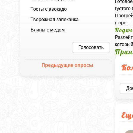
Готовое
густого
Тосты с авокадо
Прогрей
Творожная запеканка
пюре.
Подач
Блины с медом
Разлейт
который
Голосовать
Прия
Предыдущие опросы
Ко
До
Ещ