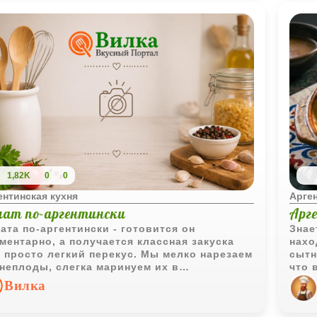
1,82K
0
0
ентинская кухня
Арген
лат по-аргентински
Арг
ата по-аргентински - готовится он
Знае
ментарно, а получается классная закуска
нахо
 просто легкий перекус. Мы мелко нарезаем
сытн
неплоды, слегка маринуем их в
что 
ссической заправке из масла и уксуса, а
комп
Вилка
ом красиво украшаем яйцом и спаржей.
еще 
ально для тех, кто любит легкие овощные
это 