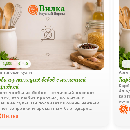
1,65K
0
0
ентинская кухня
Арген
рба из молодых бобов с молочной
Кар
правкой
Карб
блюд
епт чорбы из бобов - отличный вариант
карт
 тех, кто любит простые, но сытные
соче
ашние супы. Он получается очень нежным
насы
счет заправки и ароматным благодаря
слад
жей зелени.
Вилка