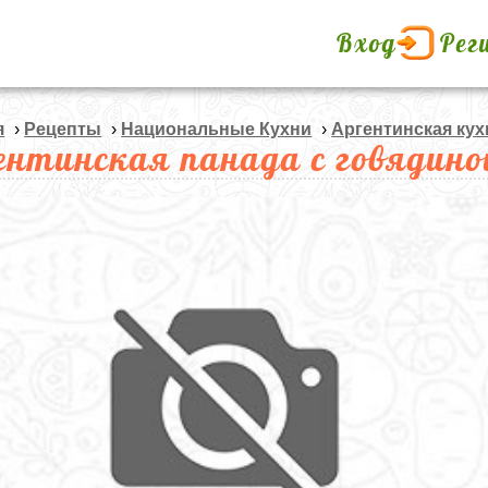
Вход
Рег
я
›
Рецепты
›
Национальные Кухни
›
Аргентинская кух
ентинская панада с говядино