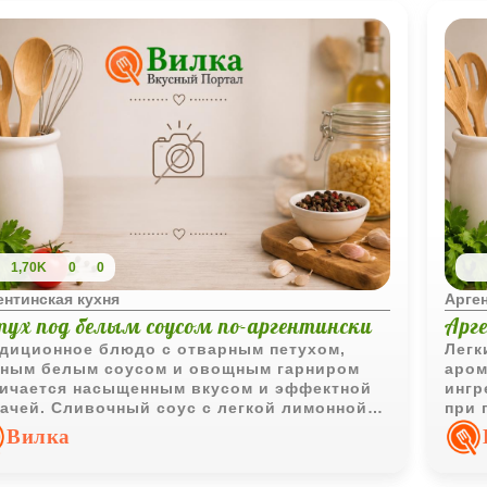
1,70K
0
0
ентинская кухня
Арген
тух под белым соусом по-аргентински
Арг
диционное блюдо с отварным петухом,
Легк
ным белым соусом и овощным гарниром
аром
ичается насыщенным вкусом и эффектной
ингр
ачей. Сливочный соус с легкой лимонной
при 
кой хорошо подчеркивает вкус мяса птицы.
выра
Вилка