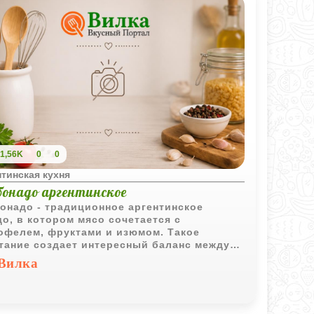
1,56K
0
0
тинская кухня
бонадо аргентинское
онадо - традиционное аргентинское
о, в котором мясо сочетается с
офелем, фруктами и изюмом. Такое
тание создает интересный баланс между
щенным мясным вкусом и легкими
Вилка
кими нотками.