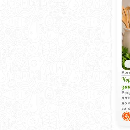
Арг
Чо
за
Рец
для
дом
за 
све