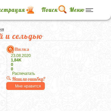
истрация
Поиск
Меню
ня
й и сельдью
Вилка
23.08.2020
1,84K
0
0
Распечатать
Нашли ошибку?
Мне нравится