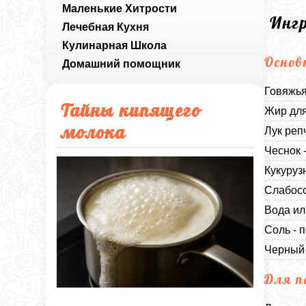
Маленькие Хитрости
Инг
Лечебная Кухня
Кулинарная Школа
Основ
Домашний помощник
Говяжья
Тайны кипящего
Жир для
молока
Лук реп
Чеснок 
Кукуруз
Слабосо
Вода ил
Соль - п
Черный 
Для п