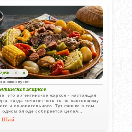
2,05K
0
0
тинская кухня
ентинское жаркое
те, это аргентинское жаркое - настоящая
дка, когда хочется чего-то по-настоящему
ого и основательного. Тут фишка в том,
в одном блюде собирается целая
ания: и говядина, и баранина, и курица, да
Шай
и копчености для того самого аромата. Всё
долго томится с овощами и кукурузой, пока