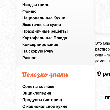
Ниндзя гриль
Фондю
Национальные Кухни
Экзотическая кухня
Праздничные рецепты
Картофельные Блюда
Это блю
Консервирование
раствор
На скорую Руку
супа - п
Разное
домашне
О р
Полезно знать
Советы хозяйке
Энциклопедия
П
Продукты (история)
О национальной кухне