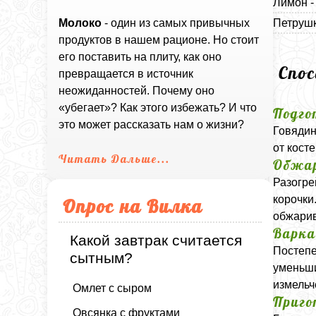
Лимон -
Петрушк
Молоко
- один из самых привычных
продуктов в нашем рационе. Но стоит
его поставить на плиту, как оно
Спо
превращается в источник
неожиданностей. Почему оно
«убегает»? Как этого избежать? И что
Подго
это может рассказать нам о жизни?
Говядин
от кост
Читать Дальше...
Обжар
Разогре
корочки
Опрос на Вилка
обжарив
Варка
Какой завтрак считается
Постепе
сытным?
уменьши
измельч
Омлет с сыром
Приго
Овсянка с фруктами