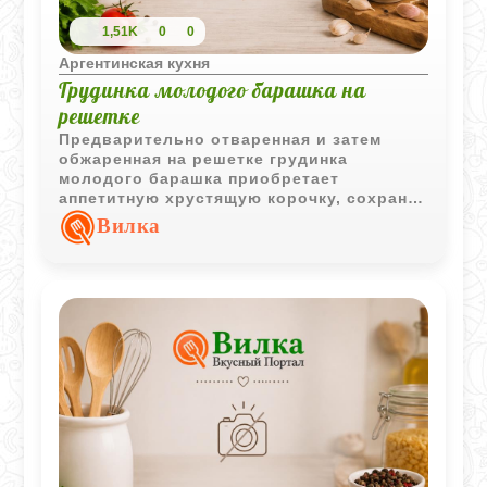
1,51K
0
0
Аргентинская кухня
Грудинка молодого барашка на
решетке
Предварительно отваренная и затем
обжаренная на решетке грудинка
молодого барашка приобретает
аппетитную хрустящую корочку, сохраняя
сочность внутри. Классическим
Вилка
дополнением служат овощное пюре и
томатный соус.