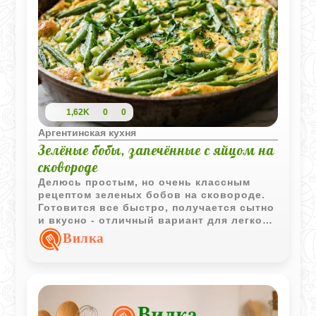
1,62K
0
0
Аргентинская кухня
Зелёные бобы, запечённые с яйцом на
сковороде
Делюсь простым, но очень классным
рецептом зеленых бобов на сковороде.
Готовится все быстро, получается сытно
и вкусно - отличный вариант для легкого
перекуса или гарнира. Бобы сначала
Вилка
отвариваем, потом прогреваем с маслом,
луком и зеленью, заливаем взбитыми
яйцами и доводим до ума в духовке.
Подавать советую прямо в сковородке -
так намного уютнее и по-домашнему!