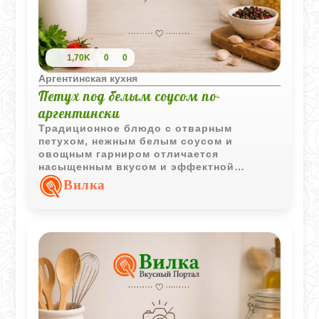
1,70K
0
0
Аргентинская кухня
Петух под белым соусом по-
аргентински
Традиционное блюдо с отварным
петухом, нежным белым соусом и
овощным гарниром отличается
насыщенным вкусом и эффектной
подачей. Сливочный соус с легкой
Вилка
лимонной ноткой хорошо подчеркивает
вкус мяса птицы.