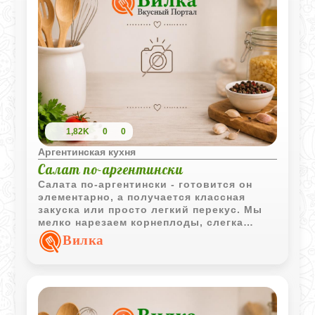
1,82K
0
0
Аргентинская кухня
Салат по-аргентински
Салата по-аргентински - готовится он
элементарно, а получается классная
закуска или просто легкий перекус. Мы
мелко нарезаем корнеплоды, слегка
маринуем их в классической заправке из
Вилка
масла и уксуса, а потом красиво
украшаем яйцом и спаржей. Идеально
для тех, кто любит легкие овощные
блюда с приятной кислинкой!