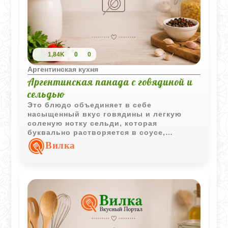
1,84K
0
0
Аргентинская кухня
Аргентинская панада с говядиной и
сельдью
Это блюдо объединяет в себе
насыщенный вкус говядины и легкую
соленую нотку сельди, которая
буквально растворяется в соусе,
создавая глубокий и сложный вкус.
Вилка
Процесс напоминает приготовление
густого рагу или даже супа - пюре, где
кукурузная мука дает приятную
бархатистую текстуру. Получается очень
сытно и как - то по - домашнему уютно,
особенно если подавать все это горячим
с лимоном.