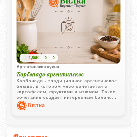
1,56K
0
0
Аргентинская кухня
Карбонадо аргентинское
Карбонадо - традиционное аргентинское
блюдо, в котором мясо сочетается с
картофелем, фруктами и изюмом. Такое
сочетание создает интересный баланс
между насыщенным мясным вкусом и
Вилка
легкими сладкими нотками.
Рецепты