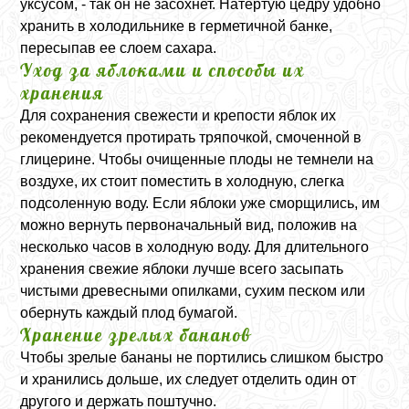
уксусом, - так он не засохнет. Натертую цедру удобно
хранить в холодильнике в герметичной банке,
пересыпав ее слоем сахара.
Уход за яблоками и способы их
хранения
Для сохранения свежести и крепости яблок их
рекомендуется протирать тряпочкой, смоченной в
глицерине. Чтобы очищенные плоды не темнели на
воздухе, их стоит поместить в холодную, слегка
подсоленную воду. Если яблоки уже сморщились, им
можно вернуть первоначальный вид, положив на
несколько часов в холодную воду. Для длительного
хранения свежие яблоки лучше всего засыпать
чистыми древесными опилками, сухим песком или
обернуть каждый плод бумагой.
Хранение зрелых бананов
Чтобы зрелые бананы не портились слишком быстро
и хранились дольше, их следует отделить один от
другого и держать поштучно.