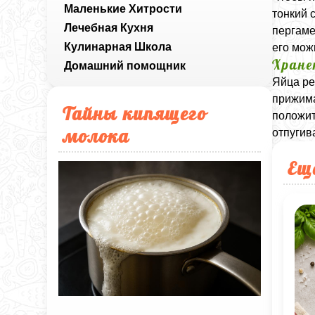
Маленькие Хитрости
тонкий 
Лечебная Кухня
пергаме
Кулинарная Школа
его мож
Хране
Домашний помощник
Яйца ре
прижима
Тайны кипящего
положит
молока
отпугив
Ещ