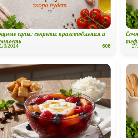
ощные супы: секреты приготовления и
Соч
зонность
теф
1/3/2014
606
27