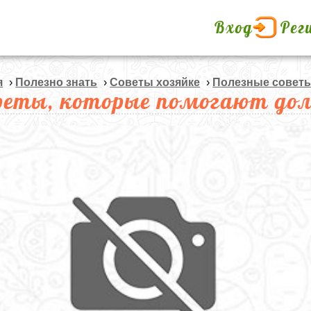
Вход
Рег
я
›
Полезно знать
›
Советы хозяйке
›
Полезные совет
реты, которые помогают до