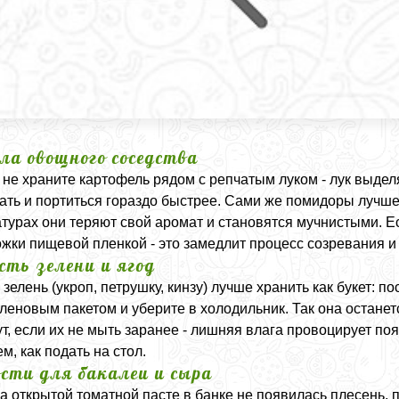
ла овощного соседства
 не храните картофель рядом с репчатым луком - лук выделя
ать и портиться гораздо быстрее. Сами же помидоры лучше 
турах они теряют свой аромат и становятся мучнистыми. Е
жки пищевой пленкой - это замедлит процесс созревания и
сть зелени и ягод
зелень (укроп, петрушку, кинзу) лучше хранить как букет: по
леновым пакетом и уберите в холодильник. Так она останет
т, если их не мыть заранее - лишняя влага провоцирует по
м, как подать на стол.
сти для бакалеи и сыра
а открытой томатной пасте в банке не появилась плесень, 