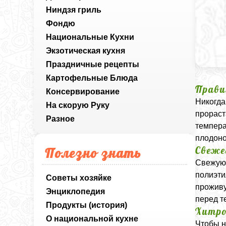
Ниндзя гриль
Фондю
Национальные Кухни
Экзотическая кухня
Праздничные рецепты
Картофельные Блюда
Прави
Консервирование
Никогда
На скорую Руку
прораст
Разное
темпера
плодоно
Свеже
Полезно знать
Свежую 
полиэти
Советы хозяйке
проживу
Энциклопедия
перед те
Продукты (история)
Хитро
О национальной кухне
Чтобы н