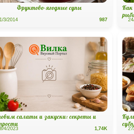
Фруктово-ягодные супы
Как
рыб
1/3/2014
987
24
товим салаты и закуски: секреты и
Кул
трости
суб
8/4/2023
1,74K
27