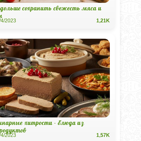
 дольше сохранить свежесть мяса и
ы
/4/2023
1,21K
инарные хитрости - блюда из
продуктов
/4/2023
1,57K