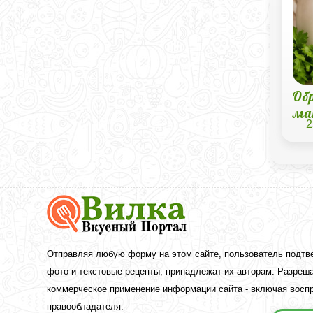
Об
ма
2
Вкусный
Портал
Вилка
—
рецепты
Отправляя любую форму на этом сайте, пользователь подтв
с
фото и текстовые рецепты, принадлежат их авторам. Разреша
фото
коммерческое применение информации сайта - включая воспр
правообладателя.