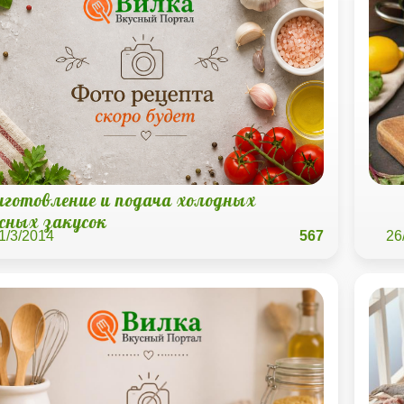
иготовление и подача холодных
сных закусок
1/3/2014
567
26