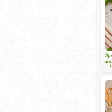
Пр
мя
1