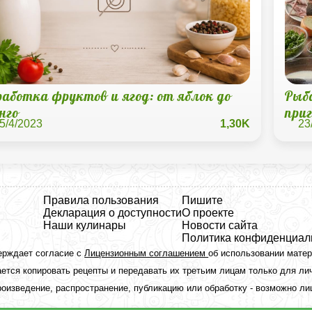
работка фруктов и ягод: от яблок до
Рыба
нго
при
5/4/2023
1,30K
23
Правила пользования
Пишите
Декларация о доступности
О проекте
Наши кулинары
Новости сайта
Политика конфиденциал
ерждает согласие с
Лицензионным соглашением
об использовании мате
ется копировать рецепты и передавать их третьим лицам только для ли
оизведение, распространение, публикацию или обработку - возможно л