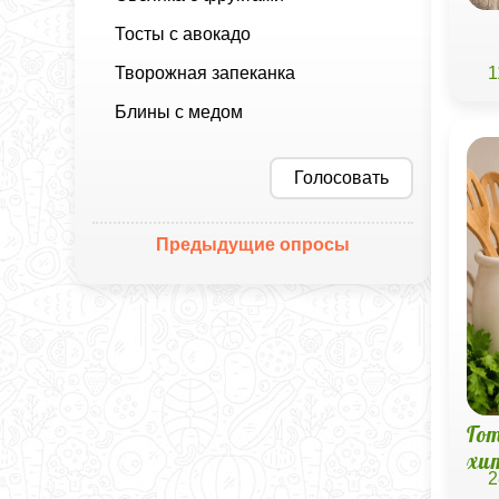
Тосты с авокадо
Творожная запеканка
1
Блины с медом
Голосовать
Предыдущие опросы
Го
хи
2