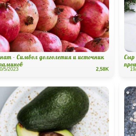
анат - Символ долголетия и источник
Сыр
таминов
про
0/5/2023
2,58K
19