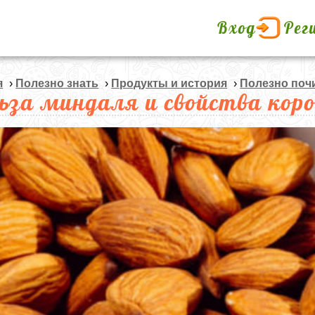
Вход
Рег
я
›
Полезно знать
›
Продукты и история
›
Полезно поч
ьза миндаля и свойства коро