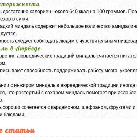
сторожности
 достаточно калориен - около 640 ккал на 100 граммов. П
ехов в сутки.
адкий миндаль содержит небольшое количество амигдалина
дуется.
ность следует соблюдать людям с чувствительным пищева
ль в Аюрведе
 зрения аюрведических традиций миндаль считается пита
ом.
писывают способность поддерживать работу мозга, укрепл
ании с инжиром миндаль в аюрведической традиции иногда
ся, что растертый с сахаром миндаль помогает при ослабл
о.
 хорошо сочетается с кардамоном, шафраном, фруктами и 
и блюдами.
е статьи