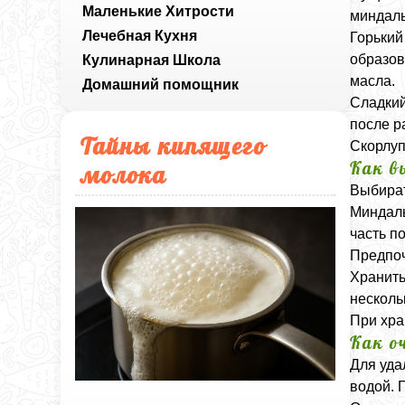
Маленькие Хитрости
миндаль
Лечебная Кухня
Горький
образов
Кулинарная Школа
масла.
Домашний помощник
Сладкий
после р
Тайны кипящего
Скорлуп
Как в
молока
Выбират
Миндаль
часть п
Предпоч
Хранить
несколь
При хра
Как о
Для уда
водой. 