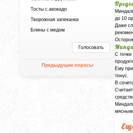
Предо
Тосты с авокадо
Миндаль
до 10 ор
Творожная запеканка
Даже сл
Блины с медом
рекомен
Осторож
Минда
Голосовать
С точки
продукт
Предыдущие опросы
Ему при
тонус.
В сочет
Считает
средств
Миндаль
мясным
Ещ