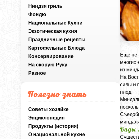
Ниндзя гриль
Фондю
Национальные Кухни
Экзотическая кухня
Праздничные рецепты
Картофельные Блюда
Еще не 
Консервирование
многих 
На скорую Руку
из минд
Разное
На Вост
силы и 
Полезно знать
плод.
Миндаль
посколь
Советы хозяйке
Съедобн
Энциклопедия
миндаля
Продукты (история)
Виды
О национальной кухне
Существ