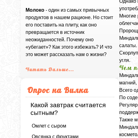
Однако 
употреб
Молоко
- один из самых привычных
Многие 
продуктов в нашем рационе. Но стоит
облегча
его поставить на плиту, как оно
Пророще
превращается в источник
Миндаль
неожиданностей. Почему оно
салаты.
«убегает»? Как этого избежать? И что
Скорлуп
это может рассказать нам о жизни?
угля.
Чем п
Читать Дальше...
Миндаль
магний,
Опрос на Вилка
Всего о
По соде
Какой завтрак считается
Регуляр
сытным?
поддерж
Также м
Омлет с сыром
Миндаль
космето
Овсянка с фруктами