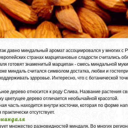
так давно миндальный аромат ассоциировался у многих с Р
европейских странах марципановые сладости считались о
аля готовят знаменитый марципан - смесь миндальной муки
оке миндаль считался символом достатка, любви и гостепр
поддерживать здоровье. Интересно, что с ботанической точк
ное дерево относится к роду Слива. Название растения с
ку цветущее дерево отличается необычайной красотой.
ая часть находится внутри косточки, которая по форме нап
 практически отсутствует.
 миндаля
ует множество разновидностей миндаля. Во многих регион