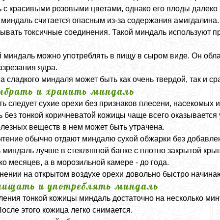
 с красивыми розовыми цветами, однако его плоды далеко 
 миндаль считается опасным из-за содержания амигдалина.
ывать токсичные соединения. Такой миндаль используют 
 миндаль можно употреблять в пищу в сыром виде. Он обл
азрезания ядра.
а сладкого миндаля может быть как очень твердой, так и ср
ыбрать и хранить миндаль
ь следует сухие орехи без признаков плесени, насекомых 
 без тонкой коричневатой кожицы чаще всего оказывается
олезных веществ в нем может быть утрачена.
тение обычно отдают миндалю сухой обжарки без добавлен
 миндаль лучше в стеклянной банке с плотно закрытой кры
ко месяцев, а в морозильной камере - до года.
нении на открытом воздухе орехи довольно быстро начинаю
чищать и употреблять миндаль
ления тонкой кожицы миндаль достаточно на несколько мину
После этого кожица легко снимается.