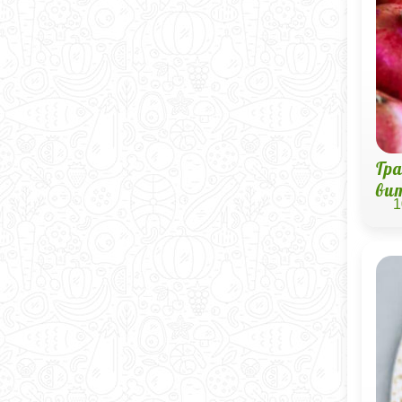
Гр
ви
1