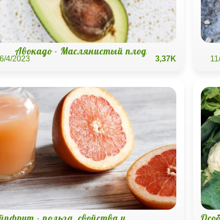
Авокадо - Маслянистый плод
6/4/2023
3,37K
11
йпфрут - польза, свойства и
Осо