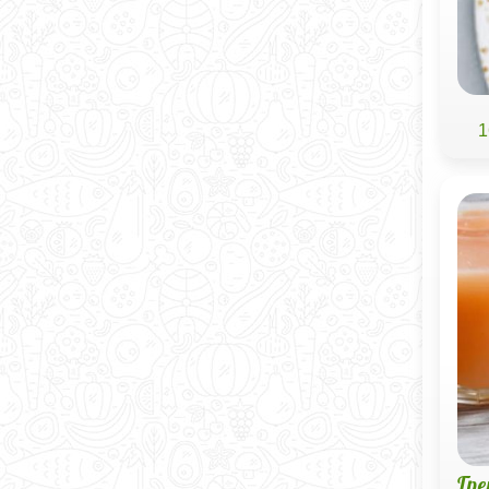
1
Гре