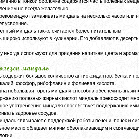
именно в тонкой оболочке содержится часть полезных вещ
лением не всегда желательно.
рекомендуют замачивать миндаль на несколько часов или на 
ет усвоение.
нный миндаль также считается более питательным.
 широко используют в кулинарии. Его добавляют в десерты
у иногда используют для придания напиткам цвета и аромат
олезен миндаль
 содержит большое количество антиоксидантов, белка и по
 калий, фосфор, рибофлавин и фолиевая кислота.
дна небольшая горсть миндаля способна обеспечить значит
ржанию полезных жирных кислот миндаль превосходит мно
ное употребление миндаля способствует поддержанию имму
ивать здоровье сосудов.
индаль связывают с поддержкой работы печени, почек и с
ное масло обладает мягким обволакивающим и смягчающим
логии.