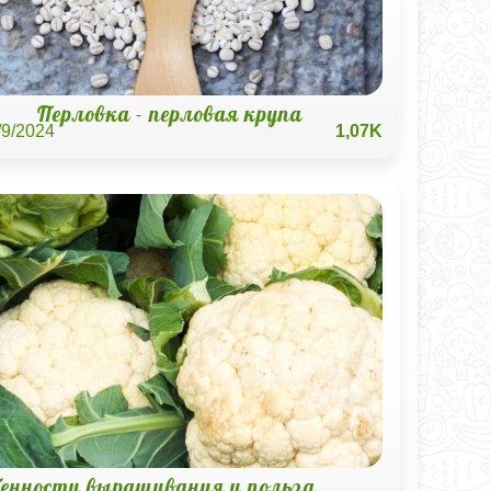
Перловка - перловая крупа
/9/2024
1,07K
бенности выращивания и польза