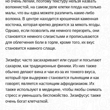
но очень легкий, поэтому текстуру нельзя назвать
волокнистой, на самом деле клетки плода настолько
малы, что вы едва можете различить какие-либо
волокна. В центре находится крошечная каменная
косточка, которая крепко держится за мякоть ягоды.
Однако, если позволить им немного перезреть, они
становятся немного слизистыми и прописываются
для облегчения боли в горле, кроме того, их вкус
становится намного слаще.
Зизифус часто засахаривают или сушат и посыпают
сахаром, как традиционные финики. Из них также
обычно делают вина и чаи из-за их тонкого вкуса,
который при выдержке становится пьянящим и как
говорят, является настоящим афродизиаком. Их
также используют в медицине, чтобы якобы снимать
стресс и уменьшать беспокойство. Зизифусус также
очень богат клетчаткой.