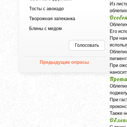
Из лист
Тосты с авокадо
облепих
Особе
Творожная запеканка
Облепих
Блины с медом
Его исп
При нан
использ
Голосовать
Облепих
пигмент
Предыдущие опросы
При ожо
наносит
Проти
Облепих
поджелу
При гас
проконс
Также н
Облеп