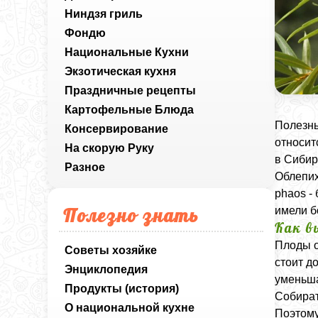
Ниндзя гриль
Фондю
Национальные Кухни
Экзотическая кухня
Праздничные рецепты
Картофельные Блюда
Полезны
Консервирование
относит
На скорую Руку
в Сибир
Разное
Облепих
phaos
- 
Полезно знать
имели б
Как в
Плоды о
Советы хозяйке
стоит д
Энциклопедия
уменьша
Продукты (история)
Собират
О национальной кухне
Поэтому