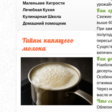
Маленькие Хитрости
урожайн
Как х
Лечебная Кухня
Кулинарная Школа
Свежие 
выше 60
Домашний помощник
При зам
полугод
Тайны кипящего
пересып
молока
Существ
кипячен
Как у
Наиболе
десерты
Особенн
отжимаю
Через н
масло и
Что с
Облепих