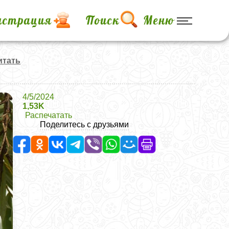
истрация
Поиск
Меню
итать
4/5/2024
1,53K
Распечатать
Поделитесь с друзьями