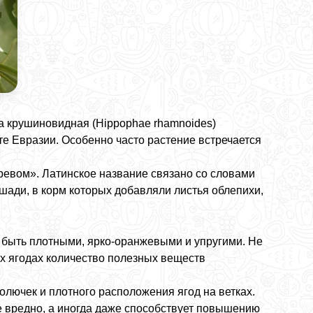
а крушиновидная (
Hippophae rhamnoides
)
те Евразии. Особенно часто растение встречается
евом». Латинское название связано со словами
шади, в корм которых добавляли листья облепихи,
 быть плотными, ярко-оранжевыми и упругими. Не
ых ягодах количество полезных веществ
олючек и плотного расположения ягод на ветках.
не вредно, а иногда даже способствует повышению