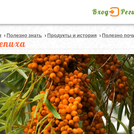
Вход
Рег
я
›
Полезно знать
›
Продукты и история
›
Полезно поч
епиха