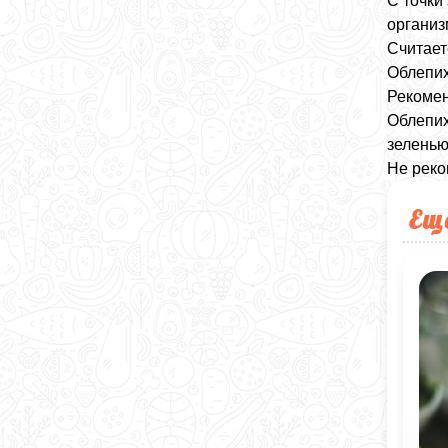
С точки
организ
Считает
Облепих
Рекомен
Облепих
зеленью
Не реко
Ещ