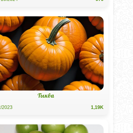
Тыква
2/2023
1,19K