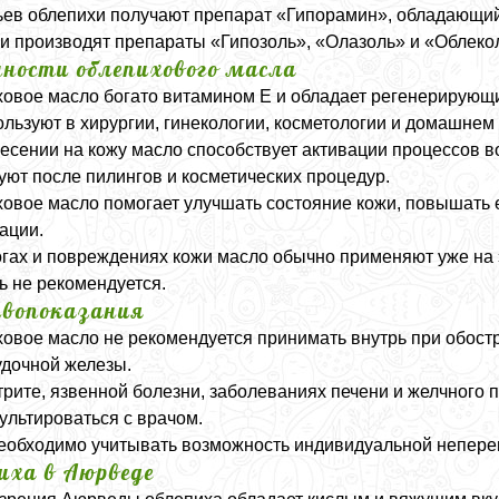
ьев облепихи получают препарат «Гипорамин», обладающий
и производят препараты «Гипозоль», «Олазоль» и «Облеко
нности облепихового масла
овое масло богато витамином E и обладает регенерирующ
ользуют в хирургии, гинекологии, косметологии и домашнем 
есении на кожу масло способствует активации процессов в
уют после пилингов и косметических процедур.
овое масло помогает улучшать состояние кожи, повышать 
ации.
гах и повреждениях кожи масло обычно применяют уже на 
ь не рекомендуется.
вопоказания
овое масло не рекомендуется принимать внутрь при обостр
дочной железы.
трите, язвенной болезни, заболеваниях печени и желчного
ультироваться с врачом.
еобходимо учитывать возможность индивидуальной неперен
иха в Аюрведе