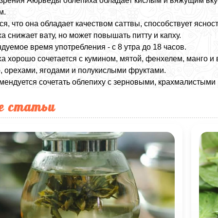
 зрения Аюрведы облепиха обладает кислым и вяжущим вку
м.
ся, что она обладает качеством саттвы, способствует ясно
а снижает вату, но может повышать питту и капху.
дуемое время употребления - с 8 утра до 18 часов.
а хорошо сочетается с кумином, мятой, фенхелем, манго и
, орехами, ягодами и полукислыми фруктами.
мендуется сочетать облепиху с зерновыми, крахмалистыми
е статьи