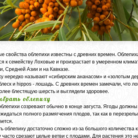
е свойства облепихи известны с древних времен. Облепих
ся к семейству Лоховые и произрастает в умеренном клима
и, Средней Азии и на Кавказе.
у нередко называют «сибирским ананасом» и «золотым дер
блеск и
hippos
- лошадь. С древних времен замечали, что ло
олее блестящую шерсть и выглядели здоровее.
ыбрать облепиху
блепихи созревают обычно в конце августа. Ягоды должны
ожидаться полного размягчения плодов, так как в перезрел
ется.
ь облепиху достаточно сложно из-за большого количества к
 часто срезают целые ветви с плодами. Для растения это 