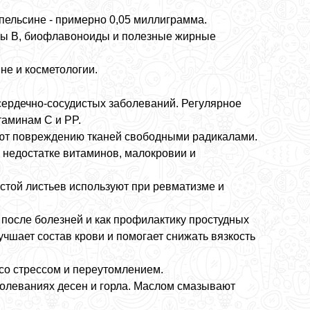
апельсине - примерно 0,05 миллиграмма.
ппы B, биофлавоноиды и полезные жирные
не и косметологии.
ердечно-сосудистых заболеваний. Регулярное
таминам C и PP.
уют повреждению тканей свободными радикалами.
, недостатке витаминов, малокровии и
стой листьев используют при ревматизме и
после болезней и как профилактику простудных
чшает состав крови и помогает снижать вязкость
 со стрессом и переутомлением.
болеваниях десен и горла. Маслом смазывают