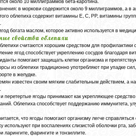
тся около 10 миллиграммов бета-каротина.
внения: в моркови содержится около 9 миллиграммов, а в 
того облепиха содержит витамины E, C, PP, витамины гру
.
ягод богата маслом, которое активно используется в медици
ные свойства облепихи
блепихи считаются хорошим средством для профилактики с
ление ягод способствует укреплению сосудов благодаря ви
иданты помогают защищать клетки организма и препятств
орсы из облепихи традиционно употребляют при упадке сил
орте в желудке.
емян известен своим мягким слабительным действием, а на
.
и перетертые ягоды принимают как укрепляющее средство 
аний. Облепиха способствует поддержанию иммунитета, улу
читается, что ягоды помогают организму легче справляться
у используют при воспалениях слизистой оболочки рта, за
ри ларингите, фарингите и тонзиллите.