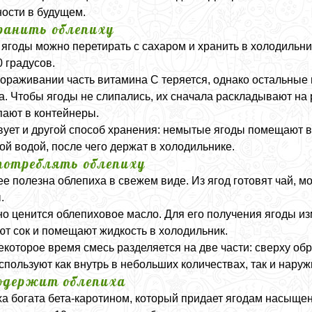
ости в будущем.
ранить облепиху
ягоды можно перетирать с сахаром и хранить в холодильни
 градусов.
ораживании часть витамина C теряется, однако остальные
а. Чтобы ягоды не слипались, их сначала раскладывают на 
ают в контейнеры.
ует и другой способ хранения: немытые ягоды помещают в
ой водой, после чего держат в холодильнике.
потреблять облепиху
е полезна облепиха в свежем виде. Из ягод готовят чай, м
.
о ценится облепиховое масло. Для его получения ягоды из
т сок и помещают жидкость в холодильник.
екоторое время смесь разделяется на две части: сверху обр
спользуют как внутрь в небольших количествах, так и наруж
одержит облепиха
а богата бета-каротином, который придает ягодам насыще