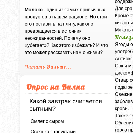
содержи
Для сра
Молоко
- один из самых привычных
Кроме э
продуктов в нашем рационе. Но стоит
кислоты
его поставить на плиту, как оно
Мякоть 
превращается в источник
Полез
неожиданностей. Почему оно
Ягоды о
«убегает»? Как этого избежать? И что
употреб
это может рассказать нам о жизни?
Антиокс
Сок и м
Читать Дальше...
дискомф
Отвар с
Опрос на Вилка
подагре
Свежие 
Какой завтрак считается
заболев
сытным?
крови.
Также с
Омлет с сыром
Облепих
горло п
Овсянка с фруктами