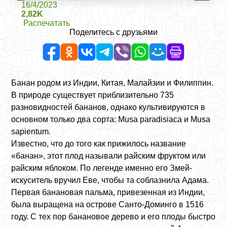
16/4/2023
2,82K
Распечатать
Поделитесь с друзьями
Банан родом из Индии, Китая, Малайзии и Филиппин.
В природе существует приблизительно 735
разновидностей бананов, однако культивируются в
основном только два сорта:
Musa paradisiaca
и
Musa
sapientum
.
Известно, что до того как прижилось название
«банан», этот плод называли райским фруктом или
райским яблоком. По легенде именно его Змей-
искуситель вручил Еве, чтобы та соблазнила Адама.
Первая банановая пальма, привезенная из Индии,
была выращена на острове Санто-Доминго в 1516
году. С тех пор банановое дерево и его плоды быстро