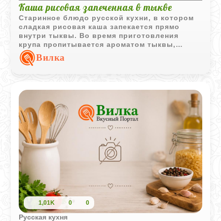
Каша рисовая запеченная в тыкве
Старинное блюдо русской кухни, в котором
сладкая рисовая каша запекается прямо
внутри тыквы. Во время приготовления
крупа пропитывается ароматом тыквы,
изюма и корицы, а подача получается
Вилка
особенно эффектной.
1,01K
0
0
Русская кухня