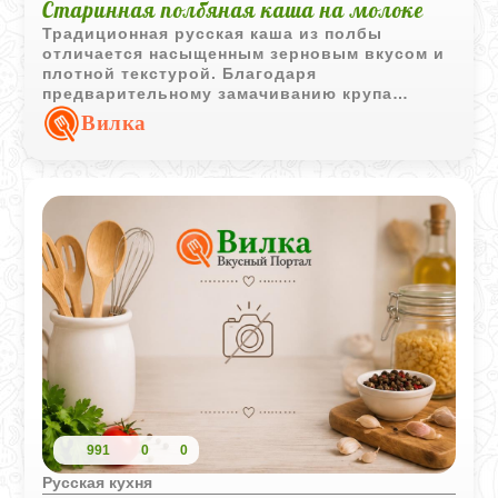
Старинная полбяная каша на молоке
Традиционная русская каша из полбы
отличается насыщенным зерновым вкусом и
плотной текстурой. Благодаря
предварительному замачиванию крупа
становится мягче, сохраняя при этом форму
Вилка
каждого зёрнышка.
991
0
0
Русская кухня