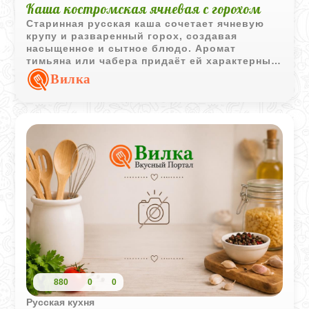
Kaшa костромская ячневая с горохом
Старинная русская каша сочетает ячневую
крупу и разваренный горох, создавая
насыщенное и сытное блюдо. Аромат
тимьяна или чабера придаёт ей характерный
деревенский вкус.
Вилка
880
0
0
Русская кухня