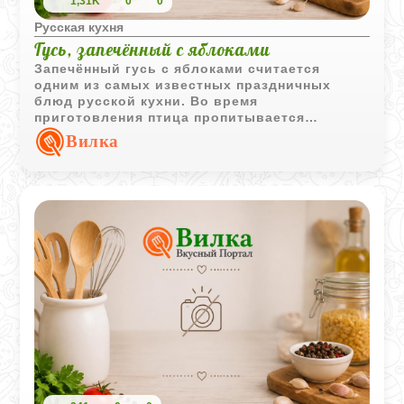
1,31K
0
0
Русская кухня
Гусь, запечённый с яблоками
Запечённый гусь с яблоками считается
одним из самых известных праздничных
блюд русской кухни. Во время
приготовления птица пропитывается
ароматами яблок, майорана и лука,
Вилка
приобретая насыщенный вкус и аппетитную
корочку.