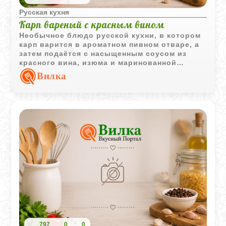
Русская кухня
Карп вареный с красным вином
Необычное блюдо русской кухни, в котором
карп варится в ароматном пивном отваре, а
затем подаётся с насыщенным соусом из
красного вина, изюма и маринованной
вишни. Такое сочетание создаёт
Вилка
выразительный сладко-кислый вкус.
797
0
0