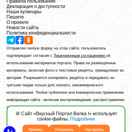
Правила пользования
Декларация о доступности
Наши кулинары
Пишите
О проекте
Новости сайта
Политика конфиденциальности
Отправляя любую форму на этом сайте, пользователь
подтверждает согласие с
Лицензионным соглашением
об
использовании материалов портала. Права на размещённые
материалы, включая фото и текстовые рецепты, принадлежат их
авторам. Разрешается копировать рецепты и передавать их
третьим лицам только для личного, некоммерческого
использования. Любое публичное или коммерческое применение
информации сайта - включая воспроизведение, распространение,
публикацию или обработку - возможно лишь при наличии
🍪 Сайт «Вкусный Портал Вилка !» использует
предварительного письменного разрешения правообладателя.
cookie-файлы.
Подробнее
Copyright ©2026 Вкусный Портал Вилка
Сайт построен
freebrush.net
Принять
Отклонить
Настроить