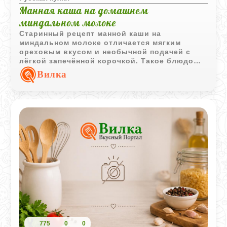
Манная каша на домашнем
миндальном молоке
Старинный рецепт манной каши на
миндальном молоке отличается мягким
ореховым вкусом и необычной подачей с
лёгкой запечённой корочкой. Такое блюдо
может стать как завтраком, так и
Вилка
самостоятельным десертом.
775
0
0