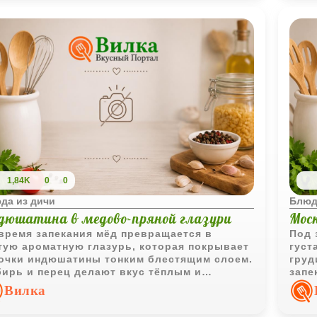
1,84K
0
0
да из дичи
Блюд
дюшатина в медово-пряной глазури
Моск
время запекания мёд превращается в
Под 
тую ароматную глазурь, которая покрывает
густ
очки индюшатины тонким блестящим слоем.
груд
ирь и перец делают вкус тёплым и
запе
ыщенным, а сладкий перец добавляет
буль
Вилка
ности и лёгкой свежести.
особ