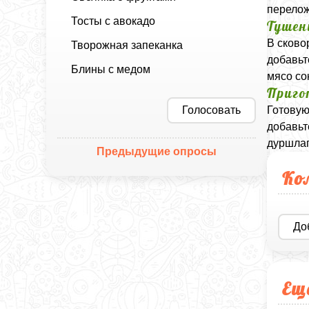
перелож
Тосты с авокадо
Тушен
В сково
Творожная запеканка
добавьт
Блины с медом
мясо со
Приго
Голосовать
Готовую
добавьт
дуршлаг
Предыдущие опросы
Ко
До
Ещ