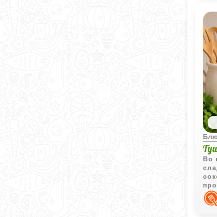
Блю
Ту
Во 
сла
сок
про
соч
до