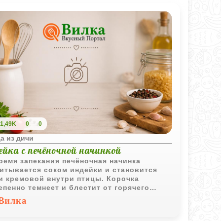
1,49K
0
0
а из дичи
йка с печёночной начинкой
ремя запекания печёночная начинка
итывается соком индейки и становится
и кремовой внутри птицы. Корочка
епенно темнеет и блестит от горячего
а, а аромат жареной печени смешивается
Вилка
ливочным запахом свежего хлеба.