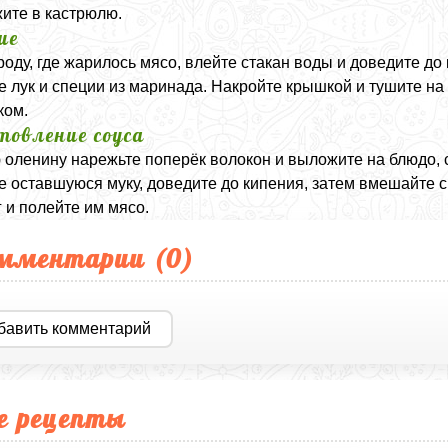
ите в кастрюлю.
ие
роду, где жарилось мясо, влейте стакан воды и доведите до
е лук и специи из маринада. Накройте крышкой и тушите на
ком.
товление соуса
 оленину нарежьте поперёк волокон и выложите на блюдо, с
е оставшуюся муку, доведите до кипения, затем вмешайте с
 и полейте им мясо.
мментарии (
0
)
бавить комментарий
е рецепты