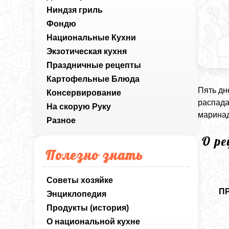
Ниндзя гриль
Фондю
Национальные Кухни
Экзотическая кухня
Праздничные рецепты
Картофельные Блюда
Пять дн
Консервирование
распада
На скорую Руку
маринад
Разное
О р
Полезно знать
Советы хозяйке
П
Энциклопедия
Продукты (история)
О национальной кухне