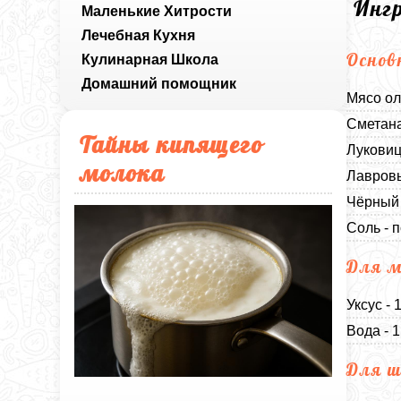
Инг
Маленькие Хитрости
Лечебная Кухня
Основ
Кулинарная Школа
Домашний помощник
Мясо ол
Сметана
Тайны кипящего
Луковиц
молока
Лавровы
Чёрный 
Соль - п
Для 
Уксус - 
Вода - 1
Для ш