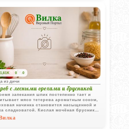
1,61K
0
0
а из дичи
рев с лесными орехами и брусникой
ремя запекания шпик постепенно тает и
итывает мясо тетерева ароматным соком,
еховая начинка становится насыщенной и
ка сладковатой. Кислая мочёная брусника
вляет тот самый северный вкус, без
Вилка
рого такое блюдо сложно представить.