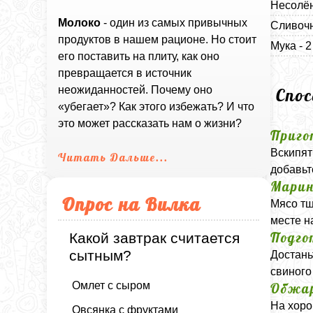
Несолён
Молоко
- один из самых привычных
Сливочн
продуктов в нашем рационе. Но стоит
Мука - 
его поставить на плиту, как оно
превращается в источник
неожиданностей. Почему оно
Спо
«убегает»? Как этого избежать? И что
это может рассказать нам о жизни?
Приго
Вскипят
Читать Дальше...
добавьт
Марин
Опрос на Вилка
Мясо тщ
месте н
Подго
Какой завтрак считается
сытным?
Достань
свиного
Омлет с сыром
Обжа
На хоро
Овсянка с фруктами