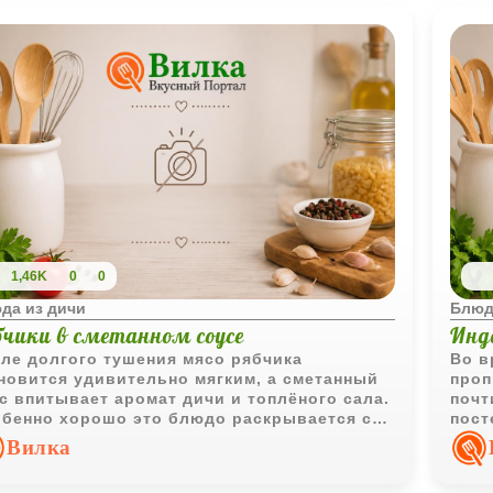
1,46K
0
0
да из дичи
Блюд
бчики в сметанном соусе
Инде
ле долгого тушения мясо рябчика
Во в
новится удивительно мягким, а сметанный
проп
с впитывает аромат дичи и топлёного сала.
почт
бенно хорошо это блюдо раскрывается с
пост
ячим жареным картофелем, который
масл
Вилка
ирает густой сливочный сок со дна блюда.
со с