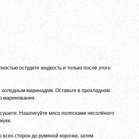
ностью остудите жидкость и только после этого
е холодным маринадом. Оставьте в прохладном
го маринования.
бсушите. Нашпигуйте мясо полосками несолёного
муки.
 всех сторон до румяной корочки, затем