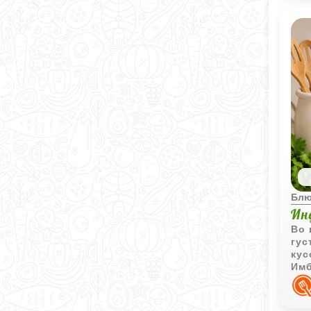
Блю
Ин
Во 
гус
кус
Имб
нас
соч