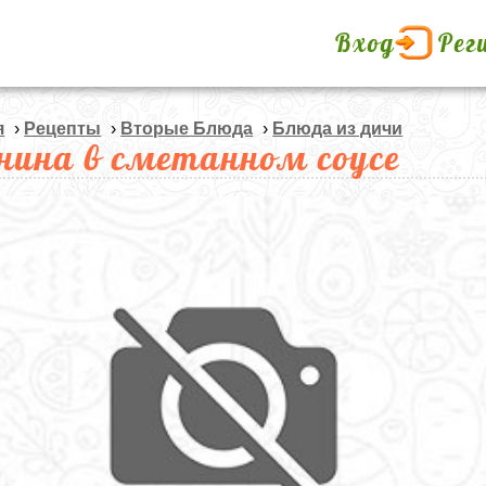
Вход
Рег
я
›
Рецепты
›
Вторые Блюда
›
Блюда из дичи
нина в сметанном соусе