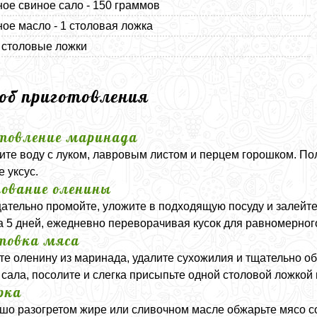
ое свиное сало - 150 граммов
ое масло - 1 столовая ложка
2 столовые ложки
соб приготовления
товление маринада
ите воду с луком, лавровым листом и перцем горошком. Пол
е уксус.
ование оленины
ательно промойте, уложите в подходящую посуду и залейт
а 5 дней, ежедневно переворачивая кусок для равномерно
товка мяса
те оленину из маринада, удалите сухожилия и тщательно о
 сала, посолите и слегка присыпьте одной столовой ложкой 
рка
шо разогретом жире или сливочном масле обжарьте мясо со