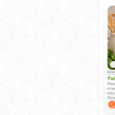
Блю
Ря
Пос
ста
соу
Осо
гор
соб