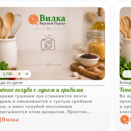
1,73K
0
0
да из дичи
Блюд
шёные голуби с луком и грибами
Тете
время тушения лук становится почти
Во в
дким и смешивается с густым грибным
проп
ом, а мясо голубей постепенно
а ор
питывается этим ароматом. Простое
слег
етание продуктов делает блюдо особенно
доба
Вилка
машним и насыщенным.
кото