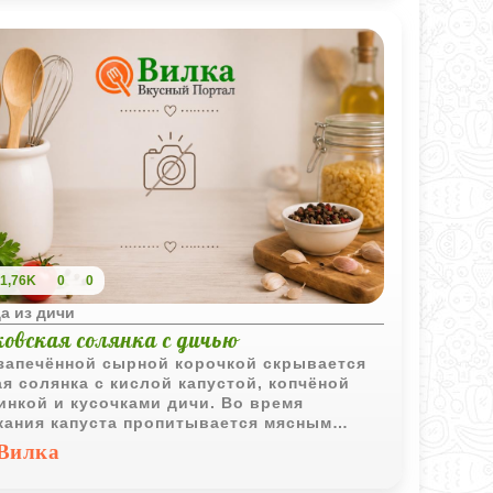
1,76K
0
0
а из дичи
овская солянка с дичью
запечённой сырной корочкой скрывается
ая солянка с кислой капустой, копчёной
инкой и кусочками дичи. Во время
кания капуста пропитывается мясным
оном и томатным соусом, становясь
Вилка
енно насыщенной и ароматной.