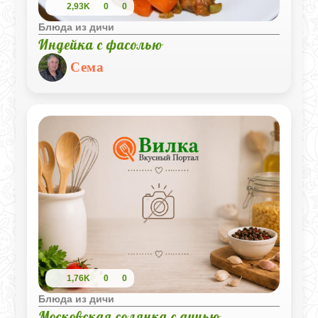
2,93K
0
0
Блюда из дичи
Индейка с фасолью
Сема
1,76K
0
0
Блюда из дичи
Московская солянка с дичью