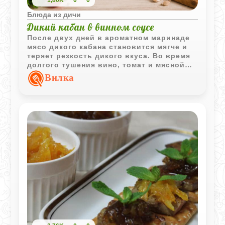
Блюда из дичи
Дикий кабан в винном соусе
После двух дней в ароматном маринаде
мясо дикого кабана становится мягче и
теряет резкость дикого вкуса. Во время
долгого тушения вино, томат и мясной
сок превращаются в густой насыщенный
Вилка
соус, который особенно хорошо
сочетается с горячим картофелем.