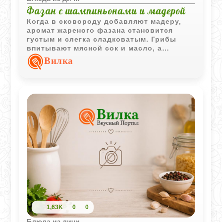
Фазан с шампиньонами и мадерой
Когда в сковороду добавляют мадеру,
аромат жареного фазана становится
густым и слегка сладковатым. Грибы
впитывают мясной сок и масло, а
жареный картофель завершает блюдо
Вилка
так, будто оно пришло из старой
охотничьей кухни.
1,63K
0
0
Блюда из дичи