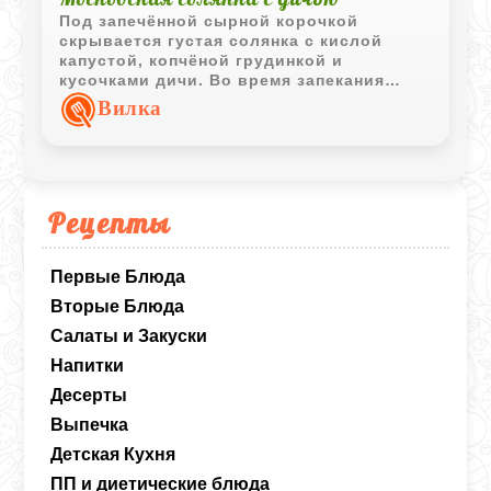
Под запечённой сырной корочкой
скрывается густая солянка с кислой
капустой, копчёной грудинкой и
кусочками дичи. Во время запекания
капуста пропитывается мясным
Вилка
бульоном и томатным соусом, становясь
особенно насыщенной и ароматной.
Рецепты
Первые Блюда
Вторые Блюда
Салаты и Закуски
Напитки
Десерты
Выпечка
Детская Кухня
ПП и диетические блюда