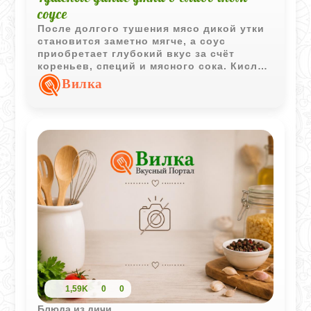
соусе
После долгого тушения мясо дикой утки
становится заметно мягче, а соус
приобретает глубокий вкус за счёт
кореньев, специй и мясного сока. Кислое
молоко делает подливу более нежной и
Вилка
слегка бархатистой, не перебивая аромат
дичи.
1,59K
0
0
Блюда из дичи