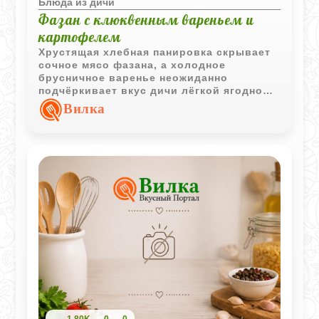
Блюда из дичи
Фазан с клюквенным вареньем и
картофелем
Хрустящая хлебная панировка скрывает
сочное мясо фазана, а холодное
брусничное варенье неожиданно
подчёркивает вкус дичи лёгкой ягодной
кислинкой. Особенно хорошо это
Вилка
сочетание раскрывается вместе с
горячим жареным картофелем.
1,80K
0
0