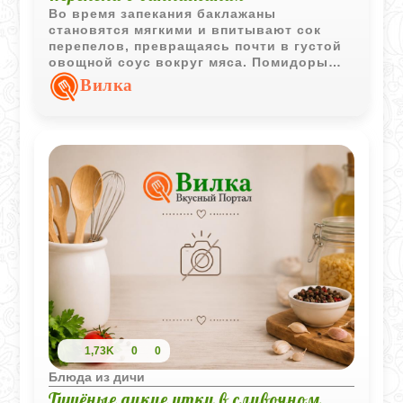
Во время запекания баклажаны
становятся мягкими и впитывают сок
перепелов, превращаясь почти в густой
овощной соус вокруг мяса. Помидоры
сверху слегка подсыхают и добавляют
Вилка
блюду лёгкую кислинку и аромат
печёных овощей.
1,73K
0
0
Блюда из дичи
Тушёные дикие утки в сливочном