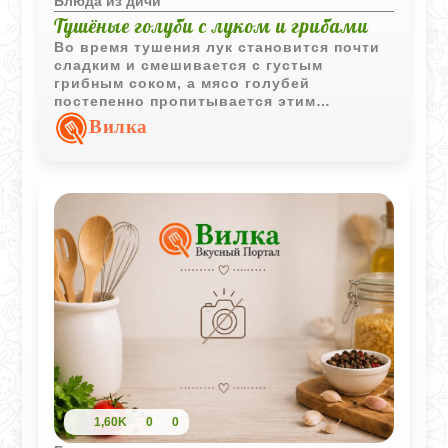
Блюда из дичи
Тушёные голуби с луком и грибами
Во время тушения лук становится почти
сладким и смешивается с густым
грибным соком, а мясо голубей
постепенно пропитывается этим
ароматом. Простое сочетание продуктов
Вилка
делает блюдо особенно домашним и
насыщенным.
1,60K
0
0