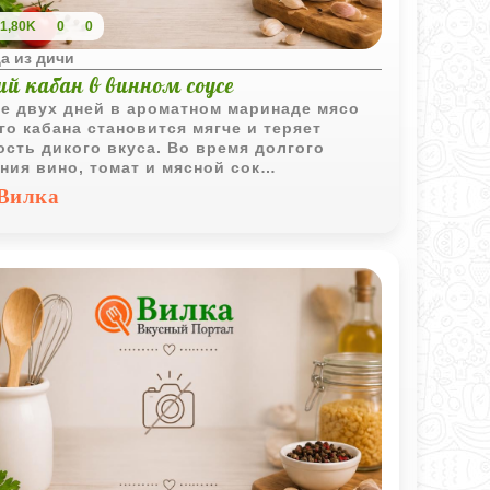
1,80K
0
0
а из дичи
й кабан в винном соусе
е двух дней в ароматном маринаде мясо
го кабана становится мягче и теряет
ость дикого вкуса. Во время долгого
ния вино, томат и мясной сок
ращаются в густой насыщенный соус,
Вилка
рый особенно хорошо сочетается с
чим картофелем.