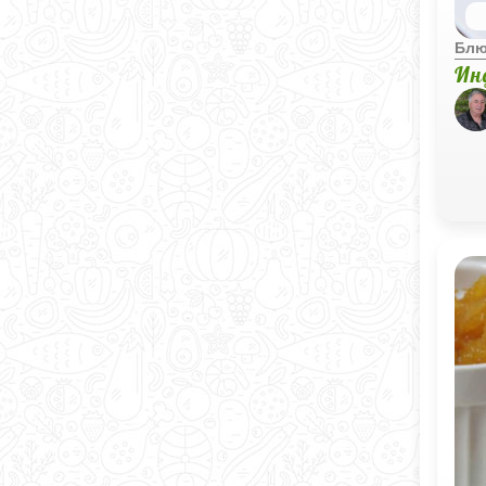
Блю
Ин