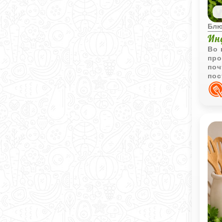
Блю
Ин
Во 
про
поч
пос
мас
со 