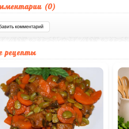
мментарии (
0
)
бавить комментарий
е рецепты