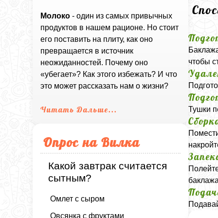
Спо
Молоко
- один из самых привычных
продуктов в нашем рационе. Но стоит
Подго
его поставить на плиту, как оно
Баклажа
превращается в источник
чтобы с
неожиданностей. Почему оно
Удале
«убегает»? Как этого избежать? И что
Подгото
это может рассказать нам о жизни?
Подго
Читать Дальше...
Тушки п
Сборк
Помести
Опрос на Вилка
накройт
Запек
Какой завтрак считается
Полейте
сытным?
баклажа
Подач
Омлет с сыром
Подавай
Овсянка с фруктами