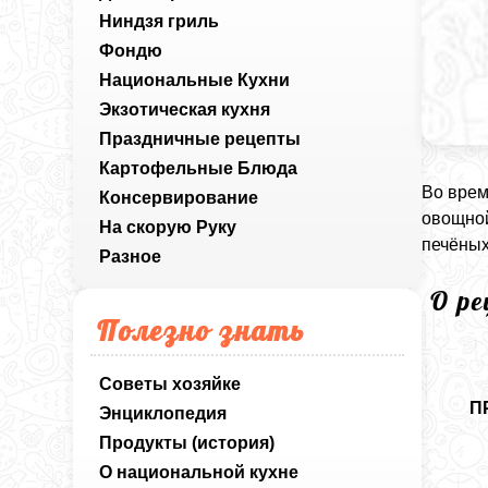
Ниндзя гриль
Фондю
Национальные Кухни
Экзотическая кухня
Праздничные рецепты
Картофельные Блюда
Во врем
Консервирование
овощной
На скорую Руку
печёных
Разное
О р
Полезно знать
Советы хозяйке
П
Энциклопедия
Продукты (история)
О национальной кухне