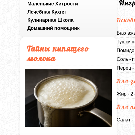
Инг
Маленькие Хитрости
Лечебная Кухня
Основ
Кулинарная Школа
Домашний помощник
Баклажа
Тушки п
Тайны кипящего
Помидор
молока
Соль - п
Перец -
Для з
Жир - 2
Для п
Салат -