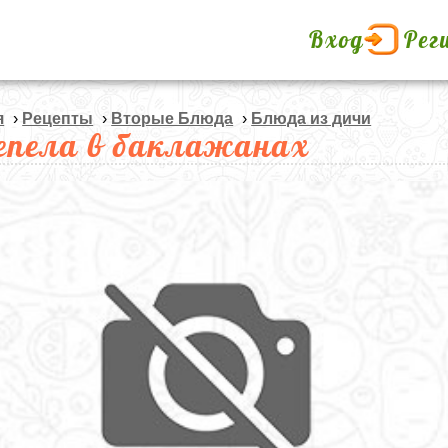
Вход
Рег
я
›
Рецепты
›
Вторые Блюда
›
Блюда из дичи
епела в баклажанах