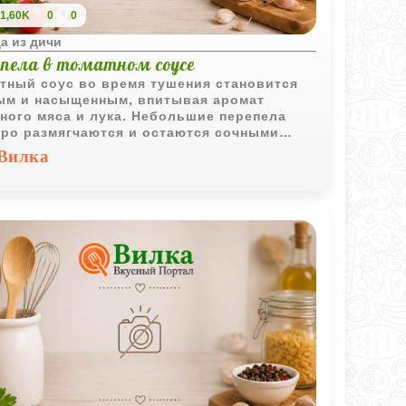
1,60K
0
0
а из дичи
епела в томатном соусе
тный соус во время тушения становится
ым и насыщенным, впитывая аромат
ного мяса и лука. Небольшие перепела
ро размягчаются и остаются сочными
ри, особенно если подавать их вместе с
Вилка
чим соусом прямо из кастрюли.