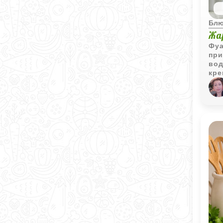
Блю
Жа
Фуа
при
вод
кре
аро