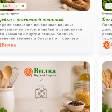
1,49K
0
0
да из дичи
Блюд
дейка с печёночной начинкой
Дики
время запекания печёночная начинка
Посл
питывается соком индейки и становится
дико
ти кремовой внутри птицы. Корочка
резк
тепенно темнеет и блестит от горячего
туше
ла, а аромат жареной печени смешивается
прев
Вилка
сливочным запахом свежего хлеба.
кото
горя