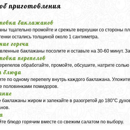
соб приготовления
товка баклажанов
ны тщательно промойте и срежьте верхушки со стороны пло
тенки остались толщиной около 1 сантиметра.
ние горечи
вленные баклажаны посолите и оставьте на 30-60 минут. З
товка перепелов
ерепелов обработайте, промойте, обсушите, натрите солью
а блюда
те по одному перепелу внутрь каждого баклажана. Уложите
е половинками помидоров.
ание
 баклажаны жиром и запекайте в разогретой до 180°C духов
нов.
а
те блюдо горячим вместе со свежим салатом по выбору.