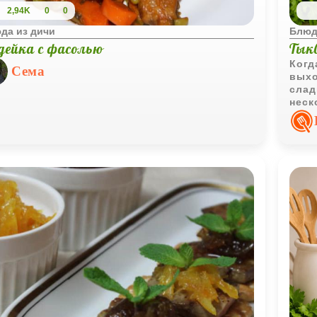
2,94K
0
0
да из дичи
Блюд
дейка с фасолью
Тык
Когд
Сема
выхо
слад
неск
проп
стан
есть