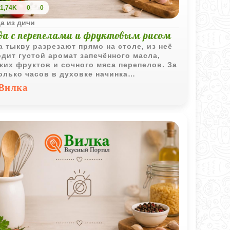
1,74K
0
0
а из дичи
ва с перепелами и фруктовым рисом
а тыкву разрезают прямо на столе, из неё
дит густой аромат запечённого масла,
ких фруктов и сочного мяса перепелов. За
олько часов в духовке начинка
итывается тыквенным соком, а сама тыква
Вилка
овится мягкой настолько, что её можно
 вместе с рисом и мясом.