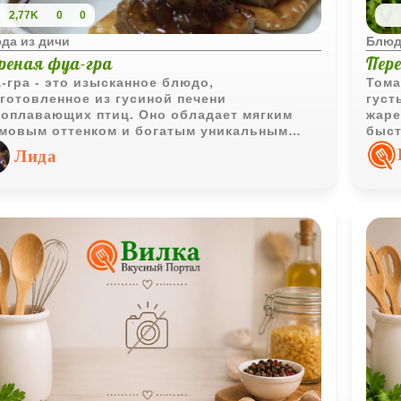
2,77K
0
0
да из дичи
Блюд
реная фуа-гра
Пер
-гра - это изысканное блюдо,
Тома
готовленное из гусиной печени
густ
оплавающих птиц. Оно обладает мягким
жаре
мовым оттенком и богатым уникальным
быст
матом.
внут
Лида
горя