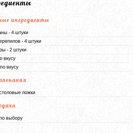
редиенты
ные ингредиенты
ны - 4 штуки
ерепелов - 4 штуки
ы - 2 штуки
о вкусу
 по вкусу
апекания
 столовые ложки
одачи
 по выбору