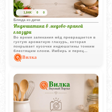
1,84K
0
0
Блюда из дичи
Индюшатина в медово-пряной
глазури
Во время запекания мёд превращается в
густую ароматную глазурь, которая
покрывает кусочки индюшатины тонким
блестящим слоем. Имбирь и перец
делают вкус тёплым и насыщенным, а
Вилка
сладкий перец добавляет сочности и
лёгкой свежести.