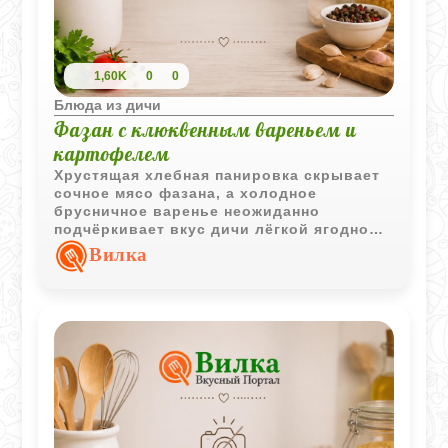
1,60K
0
0
Блюда из дичи
Фазан с клюквенным вареньем и
картофелем
Хрустящая хлебная панировка скрывает
сочное мясо фазана, а холодное
брусничное варенье неожиданно
подчёркивает вкус дичи лёгкой ягодной
кислинкой. Особенно хорошо это
Вилка
сочетание раскрывается вместе с
горячим жареным картофелем.