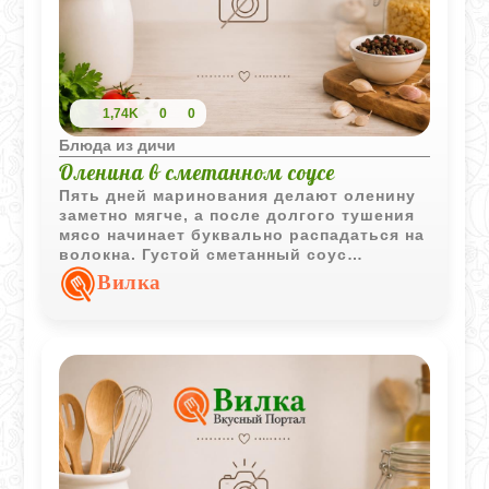
1,74K
0
0
Блюда из дичи
Оленина в сметанном соусе
Пять дней маринования делают оленину
заметно мягче, а после долгого тушения
мясо начинает буквально распадаться на
волокна. Густой сметанный соус
собирает в себе аромат специй, мясного
Вилка
сока и лёгкую кислинку маринада.