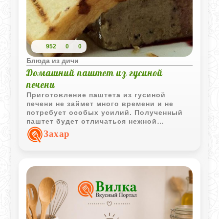
952
0
0
Блюда из дичи
Домашний паштет из гусиной
печени
Приготовление паштета из гусиной
печени не займет много времени и не
потребует особых усилий. Полученный
паштет будет отличаться нежной
текстурой, богатым ароматом и
Захар
изысканным вкусом. Подавать его
рекомендуется охлажденным, с тостами
из хлеба, дополненными изящным
украшением.