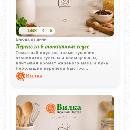
1,60K
0
0
Блюда из дичи
Перепела в томатном соусе
Томатный соус во время тушения
становится густым и насыщенным,
впитывая аромат жареного мяса и лука.
Небольшие перепела быстро
размягчаются и остаются сочными
Вилка
внутри, особенно если подавать их
вместе с горячим соусом прямо из
кастрюли.