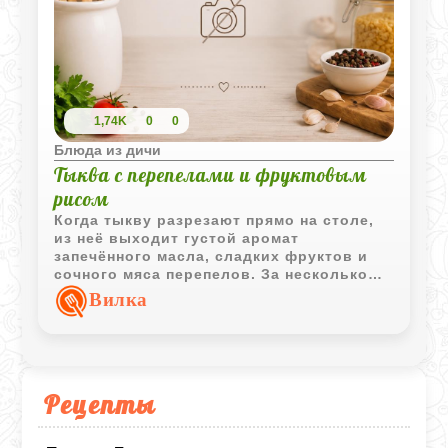
1,74K
0
0
Блюда из дичи
Тыква с перепелами и фруктовым
рисом
Когда тыкву разрезают прямо на столе,
из неё выходит густой аромат
запечённого масла, сладких фруктов и
сочного мяса перепелов. За несколько
часов в духовке начинка пропитывается
Вилка
тыквенным соком, а сама тыква
становится мягкой настолько, что её
можно есть вместе с рисом и мясом.
Рецепты