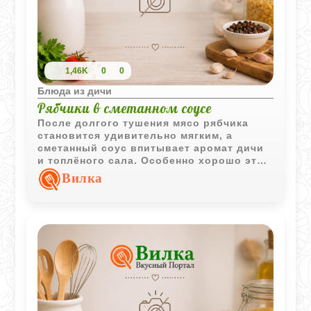
1,46K
0
0
Блюда из дичи
Рябчики в сметанном соусе
После долгого тушения мясо рябчика
становится удивительно мягким, а
сметанный соус впитывает аромат дичи
и топлёного сала. Особенно хорошо это
блюдо раскрывается с горячим жареным
Вилка
картофелем, который собирает густой
сливочный сок со дна блюда.