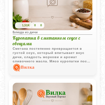
1,51K
0
0
Блюда из дичи
Куропатка в сметанном соусе с
овощами
Сметана постепенно превращается в
густой соус, который впитывает вкус
дичи, сладость моркови и аромат
сливочного масла. Мясо куропатки после
долгого томления становится мягким и
Вилка
легко отделяется от костей.