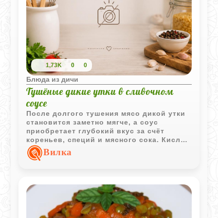
1,73K
0
0
Блюда из дичи
Тушёные дикие утки в сливочном
соусе
После долгого тушения мясо дикой утки
становится заметно мягче, а соус
приобретает глубокий вкус за счёт
кореньев, специй и мясного сока. Кислое
молоко делает подливу более нежной и
Вилка
слегка бархатистой, не перебивая аромат
дичи.