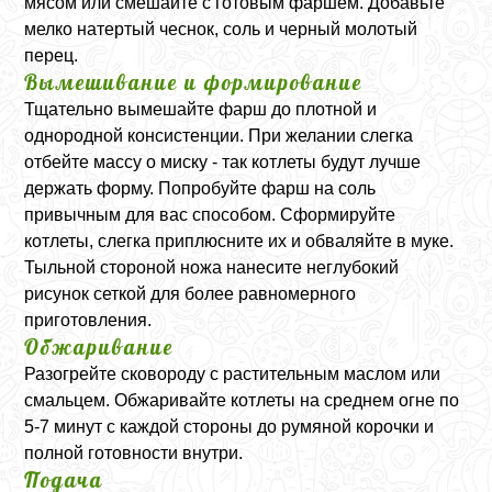
мясом или смешайте с готовым фаршем. Добавьте
мелко натертый чеснок, соль и черный молотый
перец.
Вымешивание и формирование
Тщательно вымешайте фарш до плотной и
однородной консистенции. При желании слегка
отбейте массу о миску - так котлеты будут лучше
держать форму. Попробуйте фарш на соль
привычным для вас способом. Сформируйте
котлеты, слегка приплюсните их и обваляйте в муке.
Тыльной стороной ножа нанесите неглубокий
рисунок сеткой для более равномерного
приготовления.
Обжаривание
Разогрейте сковороду с растительным маслом или
смальцем. Обжаривайте котлеты на среднем огне по
5-7 минут с каждой стороны до румяной корочки и
полной готовности внутри.
Подача