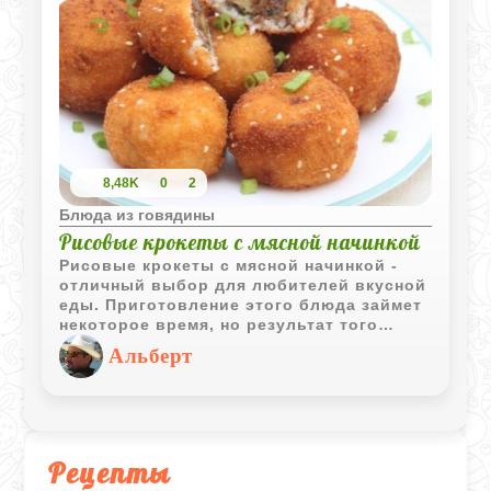
8,48K
0
2
Блюда из говядины
Рисовые крокеты с мясной начинкой
Рисовые крокеты с мясной начинкой -
отличный выбор для любителей вкусной
еды. Приготовление этого блюда займет
некоторое время, но результат того
стоит. Эти крокеты могут служить как
Альберт
изысканной закуской, так и сытным
основным блюдом. Вы можете
адаптировать начинку и форму крокетов
в соответствии со своими
предпочтениями, создавая каждый раз
что-то новое и уникальное.
Рецепты