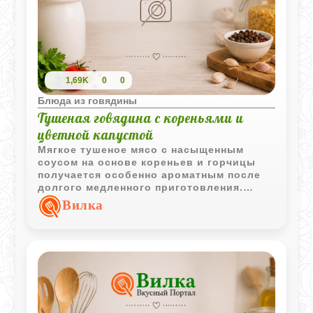
1,69K
0
0
Блюда из говядины
Тушеная говядина с кореньями и
цветной капустой
Мягкое тушеное мясо с насыщенным
соусом на основе кореньев и горчицы
получается особенно ароматным после
долгого медленного приготовления.
Цветная капуста с маслом и сухарями
Вилка
делает блюдо более домашним и
уютным.