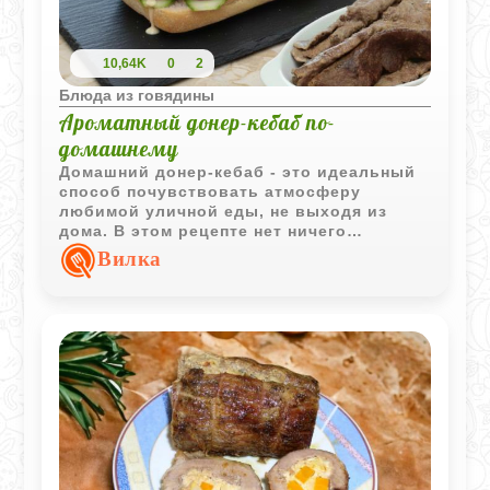
10,64K
0
2
Блюда из говядины
Ароматный донер-кебаб по-
домашнему
Домашний донер‑кебаб - это идеальный
способ почувствовать атмосферу
любимой уличной еды, не выходя из
дома. В этом рецепте нет ничего
лишнего: только ароматное мясо, свежие
Вилка
овощи, мягкая булочка и насыщенные
соусы. Такой донер получается гораздо
вкуснее покупного - вы точно знаете, что
внутри, регулируете специи и выбираете
именно те добавки, которые любите.
Главный секрет - правильно
подготовленная мясная основа. Фарш
взбивается до пастообразной
консистенции, смешивается с луком,
майонезом и специями, а затем
запекается тонким пластом. Благодаря