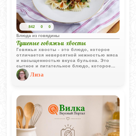
842
0
0
Блюда из говядины
Тушеные говяжьи хвосты
Говяжьи хвосты - это блюдо, которое
отличается невероятной нежностью мяса
и насыщенностью вкуса бульона. Это
сытное и питательное блюдо, которое
готовится довольно долго, но результат
Лиза
того стоит. Мясо становится настолько
мягким, что легко отделяется от костей.
Говяжьи хвосты содержат много
коллагена, железа и белка, при этом они
не слишком жирные.