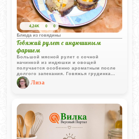
этому мясо получается нежным, сочным
и легко нарезается на тонкие ломтики,
как в классическом донере.
4,24K
0
0
Блюда из говядины
Говяжий рулет с индюшиным
фаршем
Большой мясной рулет с сочной
начинкой из индюшки и овощей
получается особенно ароматным после
долгого запекания. Говяжья грудинка
становится мягкой, а внутри сохраняется
Лиза
насыщенный мясной сок.