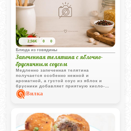
2,56K
0
0
Блюда из говядины
Запеченная телятина с яблочно-
брусничным соусом
Медленно запеченная телятина
получается особенно нежной и
ароматной, а густой соус из яблок и
брусники добавляет приятную кисло-
сладкую свежесть. Такое сочетание
Вилка
отлично подходит как для праздничного
стола, так и для холодной мясной
нарезки.