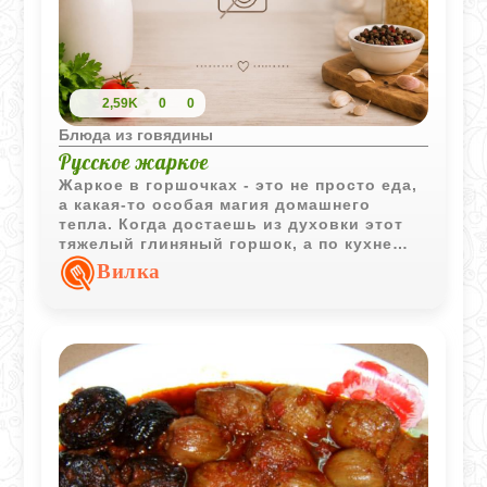
2,59K
0
0
Блюда из говядины
Русское жаркое
Жаркое в горшочках - это не просто еда,
а какая-то особая магия домашнего
тепла. Когда достаешь из духовки этот
тяжелый глиняный горшок, а по кухне
разносится аромат томленого мяса и
Вилка
чеснока, сразу становится как-то очень
уютно. Весь секрет здесь в том, что
каждый ингредиент сначала проходит
через сковородку: картофель
схватывается корочкой, лук становится
золотистым, а мясо запечатывает в себе
все соки. В духовке они лишь
обмениваются ароматами, создавая тот
самый густой и насыщенный вкус,
который мы так любим.