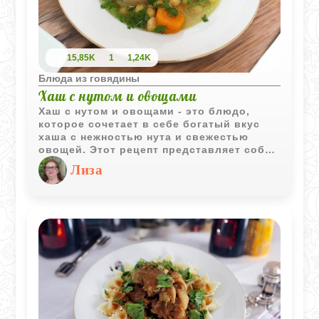
15,85K
1
1,24K
Блюда из говядины
Хаш с нутом и овощами
Хаш с нутом и овощами - это блюдо,
которое сочетает в себе богатый вкус
хаша с нежностью нута и свежестью
овощей. Этот рецепт представляет собой
идеальное сочетание питательных
Лиза
ингредиентов, создавая
сбалансированное и вкусное блюдо. Это
блюдо не только вкусное, но и полезное,
так как содержит много белка, клетчатки
и витаминов. Попробуйте приготовить
хаш с нутом и овощами, и вы получите
истинное удовольствие от этого
изысканного блюда.