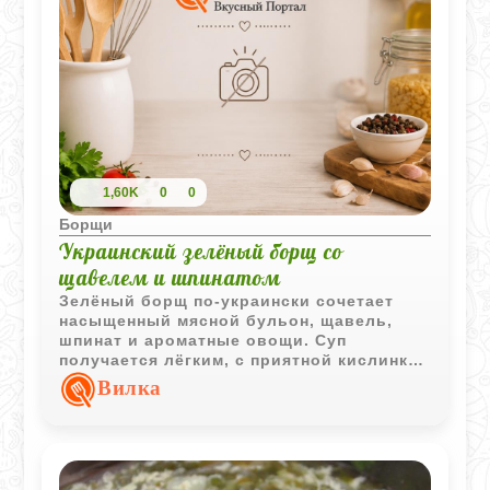
1,60K
0
0
Борщи
Украинский зелёный борщ со
щавелем и шпинатом
Зелёный борщ по-украински сочетает
насыщенный мясной бульон, щавель,
шпинат и ароматные овощи. Суп
получается лёгким, с приятной кислинкой
и традиционным домашним вкусом.
Вилка