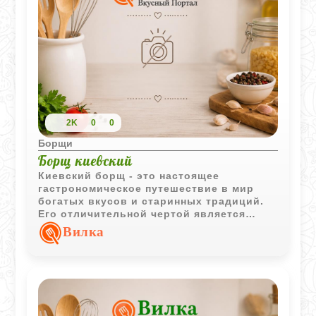
2K
0
0
Борщи
Борщ киевский
Киевский борщ - это настоящее
гастрономическое путешествие в мир
богатых вкусов и старинных традиций.
Его отличительной чертой является
уникальное сочетание говядины и
Вилка
баранины, а также использование
свекольного кваса и моченых яблок,
которые придают блюду неповторимую
кислинку и глубину. Этот борщ
получается невероятно сытным и
ароматным, оправдывая каждую минуту,
потраченную на его приготовление.