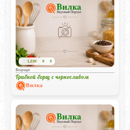
овощей делает обед полезным.
1,21K
0
0
Борщи
Грибной борщ с черносливом
Вилка