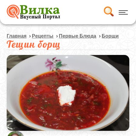
Главная
›
Рецепты
›
Первые Блюда
›
Борщи
Тещин борщ