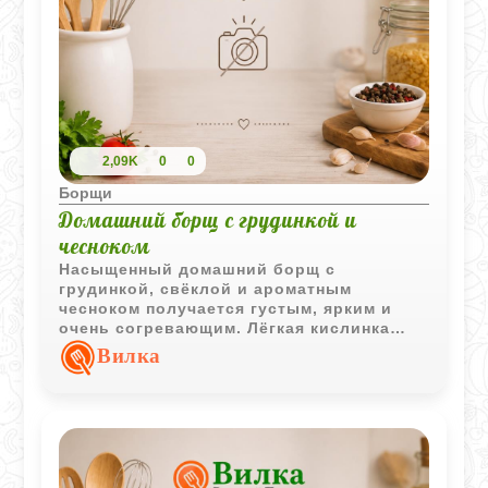
2,09K
0
0
Борщи
Домашний борщ с грудинкой и
чесноком
Насыщенный домашний борщ с
грудинкой, свёклой и ароматным
чесноком получается густым, ярким и
очень согревающим. Лёгкая кислинка
томата и пряности делают вкус борща
Вилка
особенно выразительным.