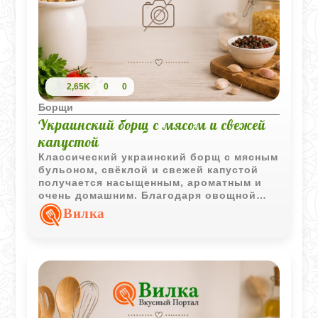
2,65K
0
0
Борщи
Украинский борщ с мясом и свежей
капустой
Классический украинский борщ с мясным
бульоном, свёклой и свежей капустой
получается насыщенным, ароматным и
очень домашним. Благодаря овощной
зажарке и чесноку вкус супа становится
Вилка
ярким и глубоким.