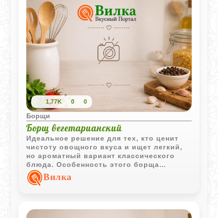
1,77K
0
0
Борщи
Борщ вегетарианский
Идеальное решение для тех, кто ценит
чистоту овощного вкуса и ищет легкий,
но ароматный вариант классического
блюда. Особенность этого борща
заключается в варке целой свеклы, что
Вилка
позволяет сохранить насыщенный цвет и
создать глубокую вкусовую базу без
использования мясного бульона.
Сливочное масло придает зажарке
нежную нотку, а сочетание свежих