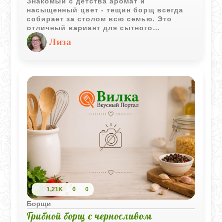
Знакомый с детства аромат и
насыщенный цвет - тещин борщ всегда
собирает за столом всю семью. Это
отличный вариант для сытного
домашнего обеда, который готовится без
Лиза
лишних хлопот и долгих часов у плиты.
Секрет этого рецепта кроется в
правильной овощной зажарке, которая
отдает бульону все свои соки и вкус,
делая суп невероятно насыщенным.
Борщ получается в меру густым, ярким и
очень аппетитным.
1,21K
0
0
Борщи
Грибной борщ с черносливом