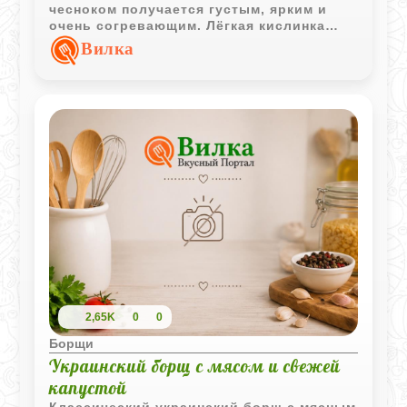
чесноком получается густым, ярким и
очень согревающим. Лёгкая кислинка
томата и пряности делают вкус борща
Вилка
особенно выразительным.
2,65K
0
0
Борщи
Украинский борщ с мясом и свежей
капустой
Классический украинский борщ с мясным