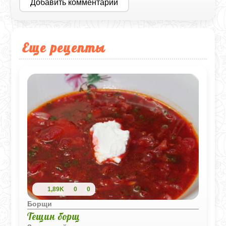
Добавить комментарий
Еще рецепты
1,89K
0
0
Борщи
Тещин борщ