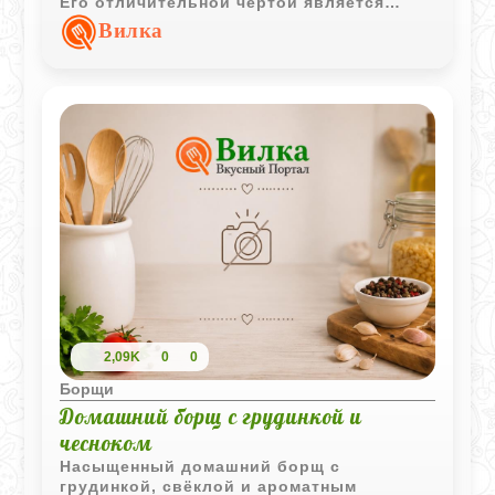
Его отличительной чертой является
уникальное сочетание говядины и
Вилка
баранины, а также использование
свекольного кваса и моченых яблок,
которые придают блюду неповторимую
кислинку и глубину. Этот борщ
получается невероятно сытным и
ароматным, оправдывая каждую минуту,
потраченную на его приготовление.
2,09K
0
0
Борщи
Домашний борщ с грудинкой и
чесноком
Насыщенный домашний борщ с
грудинкой, свёклой и ароматным