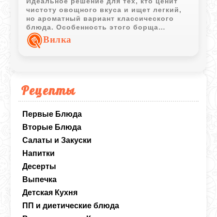
Идеальное решение для тех, кто ценит
чистоту овощного вкуса и ищет легкий,
но ароматный вариант классического
блюда. Особенность этого борща
заключается в варке целой свеклы, что
Вилка
позволяет сохранить насыщенный цвет и
создать глубокую вкусовую базу без
использования мясного бульона.
Сливочное масло придает зажарке
нежную нотку, а сочетание свежих
Рецепты
овощей делает обед полезным.
Первые Блюда
Вторые Блюда
Салаты и Закуски
Напитки
Десерты
Выпечка
Детская Кухня
ПП и диетические блюда