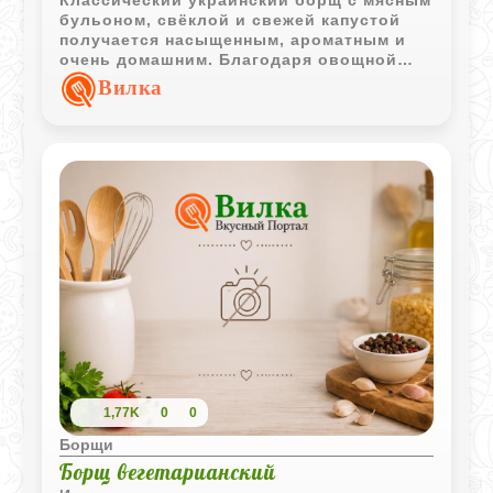
бульоном, свёклой и свежей капустой
получается насыщенным, ароматным и
очень домашним. Благодаря овощной
зажарке и чесноку вкус супа становится
Вилка
ярким и глубоким.
1,77K
0
0
Борщи
Борщ вегетарианский