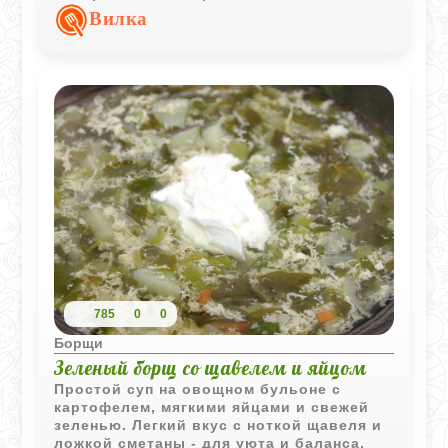
Вилка
785
0
0
Борщи
Зеленый борщ со щавелем и яйцом
Простой суп на овощном бульоне с
картофелем, мягкими яйцами и свежей
зеленью. Легкий вкус с ноткой щавеля и
ложкой сметаны - для уюта и баланса.