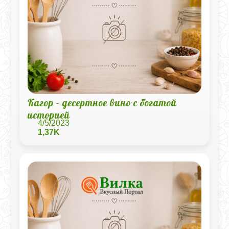
Кагор - десертное вино с богатой
историей
4/5/2023
1,37K