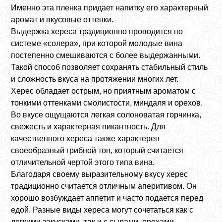
Именно эта пленка придает напитку его характерный
аромат и вкусовые оттенки.
Выдержка хереса традиционно проводится по
системе «солера», при которой молодые вина
постепенно смешиваются с более выдержанными.
Такой способ позволяет сохранять стабильный стиль
и сложность вкуса на протяжении многих лет.
Херес обладает острым, но приятным ароматом с
тонкими оттенками смолистости, миндаля и орехов.
Во вкусе ощущаются легкая солоноватая горчинка,
свежесть и характерная пикантность. Для
качественного хереса также характерен
своеобразный грибной тон, который считается
отличительной чертой этого типа вина.
Благодаря своему выразительному вкусу херес
традиционно считается отличным аперитивом. Он
хорошо возбуждает аппетит и часто подается перед
едой. Разные виды хереса могут сочетаться как с
легкими закусками, так и с сырами, орехами,