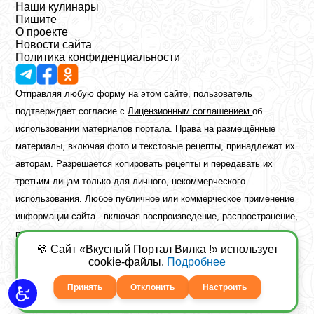
Наши кулинары
Пишите
О проекте
Новости сайта
Политика конфиденциальности
Отправляя любую форму на этом сайте, пользователь
подтверждает согласие с
Лицензионным соглашением
об
использовании материалов портала. Права на размещённые
материалы, включая фото и текстовые рецепты, принадлежат их
авторам. Разрешается копировать рецепты и передавать их
третьим лицам только для личного, некоммерческого
использования. Любое публичное или коммерческое применение
информации сайта - включая воспроизведение, распространение,
публикацию или обработку - возможно лишь при наличии
🍪 Сайт «Вкусный Портал Вилка !» использует
предварительного письменного разрешения правообладателя.
cookie-файлы.
Подробнее
Copyright ©2026 Вкусный Портал Вилка
Сайт построен
freebrush.net
Принять
Отклонить
Настроить