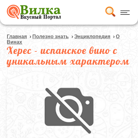
Главная
›
Полезно знать
›
Энциклопедия
›
О
Винах
Херес - испанское вино с
уникальным характером