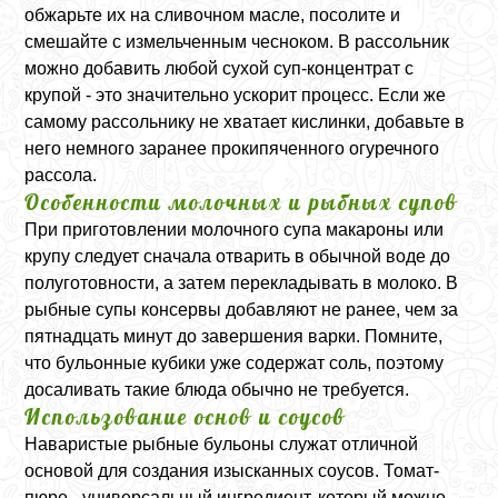
обжарьте их на сливочном масле, посолите и
смешайте с измельченным чесноком. В рассольник
можно добавить любой сухой суп-концентрат с
крупой - это значительно ускорит процесс. Если же
самому рассольнику не хватает кислинки, добавьте в
него немного заранее прокипяченного огуречного
рассола.
Особенности молочных и рыбных супов
При приготовлении молочного супа макароны или
крупу следует сначала отварить в обычной воде до
полуготовности, а затем перекладывать в молоко. В
рыбные супы консервы добавляют не ранее, чем за
пятнадцать минут до завершения варки. Помните,
что бульонные кубики уже содержат соль, поэтому
досаливать такие блюда обычно не требуется.
Использование основ и соусов
Наваристые рыбные бульоны служат отличной
основой для создания изысканных соусов. Томат-
пюре - универсальный ингредиент, который можно