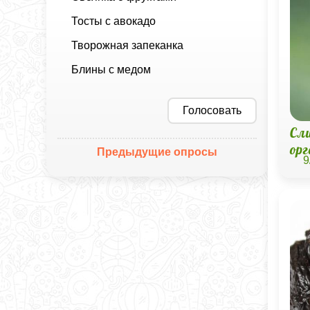
Тосты с авокадо
Творожная запеканка
Блины с медом
Голосовать
Сли
ор
Предыдущие опросы
9