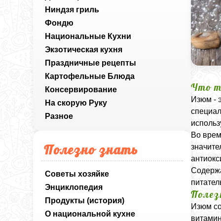
Ниндзя гриль
Фондю
Национальные Кухни
Экзотическая кухня
Праздничные рецепты
Картофельные Блюда
Что т
Консервирование
Изюм - 
На скорую Руку
специал
Разное
использ
Во врем
Полезно знать
значите
антиокс
Содержа
Советы хозяйке
питател
Энциклопедия
Полез
Продукты (история)
Изюм со
О национальной кухне
витамин