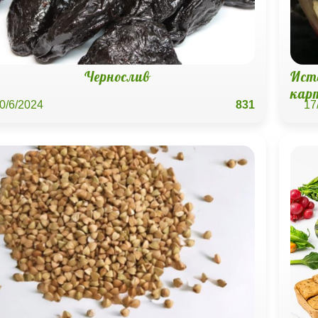
Чернослив
Ист
кар
0/6/2024
831
17