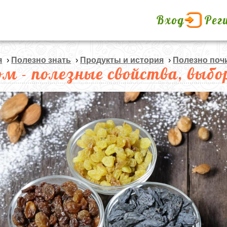
Вход
Рег
я
›
Полезно знать
›
Продукты и история
›
Полезно поч
м - полезные свойства, выбо