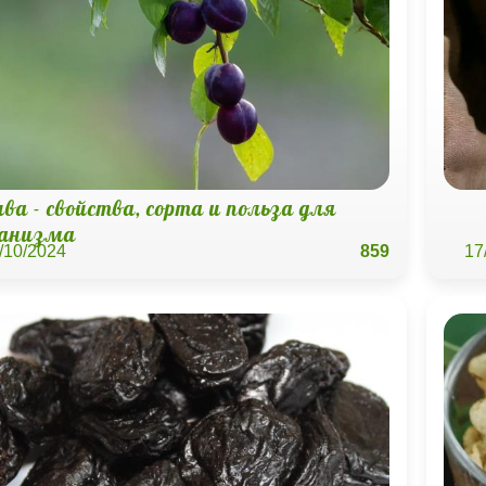
ва - свойства, сорта и польза для
ганизма
/10/2024
859
17