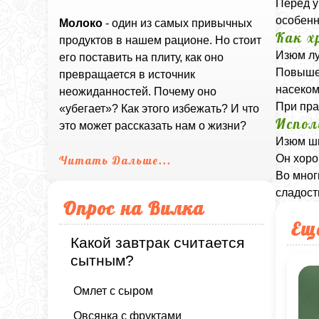
Перед у
особенн
Молоко
- один из самых привычных
Как х
продуктов в нашем рационе. Но стоит
Изюм лу
его поставить на плиту, как оно
Повышен
превращается в источник
насеком
неожиданностей. Почему оно
При пра
«убегает»? Как этого избежать? И что
Испол
это может рассказать нам о жизни?
Изюм ши
Он хоро
Читать Дальше...
Во мног
сладост
Опрос на Вилка
Ещ
Какой завтрак считается
сытным?
Омлет с сыром
Овсянка с фруктами