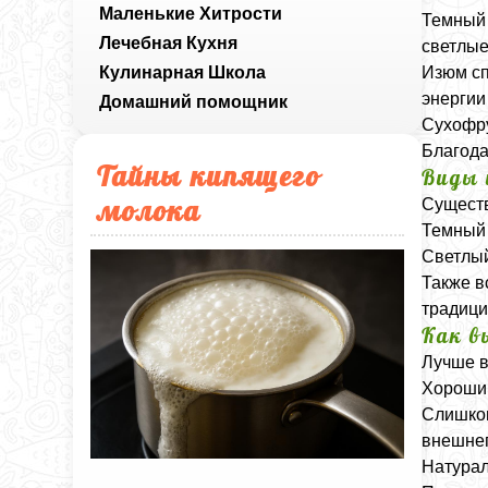
Маленькие Хитрости
Темный 
Лечебная Кухня
светлые
Кулинарная Школа
Изюм сп
энергии
Домашний помощник
Сухофру
Благода
Тайны кипящего
Виды
молока
Существ
Темный 
Светлый
Также в
традици
Как в
Лучше в
Хороший
Слишком
внешнег
Натурал