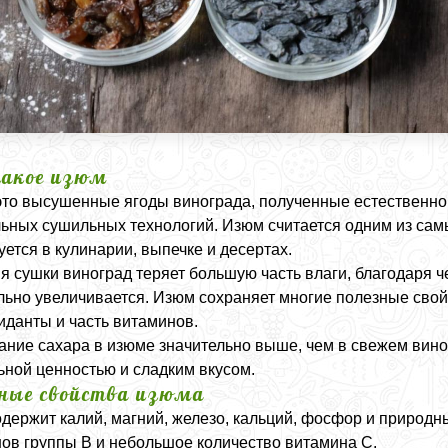
акое изюм
это высушенные ягоды винограда, полученные естественной
ьных сушильных технологий. Изюм считается одним из сам
уется в кулинарии, выпечке и десертах.
я сушки виноград теряет большую часть влаги, благодаря 
льно увеличивается. Изюм сохраняет многие полезные сво
иданты и часть витаминов.
ние сахара в изюме значительно выше, чем в свежем вино
ьной ценностью и сладким вкусом.
ные свойства изюма
держит калий, магний, железо, кальций, фосфор и природн
ов группы B и небольшое количество витамина C.