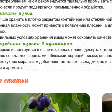
потреблением изюм рекомендуется тщательно промывать сн
о если продукт подвергался промышленной обработке.
ранить изюм
чше хранить в плотно закрытом контейнере или стеклянной
ная влажность может привести к появлению плесени, а дл
ых.
вильных условиях хранения изюм может сохранять качество
ьзование изюма в кулинарии
роко используется в выпечке, кашах, плове, десертах, тво
шо сочетается с орехами, яблоками, корицей, рисом, овсян
их кухнях мира изюм добавляют не только в сладкие, но и 
и и аромата.
е статьи