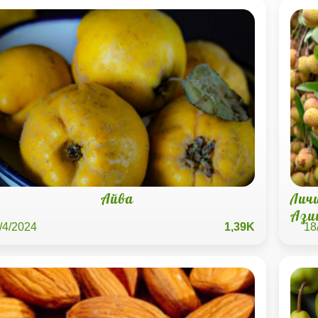
Айва
Лич
Ази
/4/2024
1,39K
18