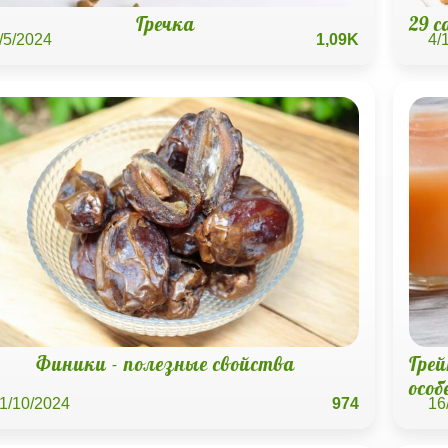
Гречка
29 
/5/2024
1,09K
4/
Финики - полезные свойства
Грей
особ
1/10/2024
974
16