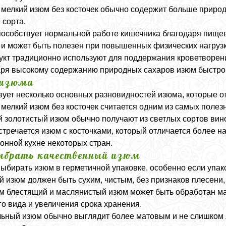
мелкий изюм без косточек обычно содержит больше природ
 сорта.
особствует нормальной работе кишечника благодаря пище
 и может быть полезен при повышенных физических нагрузк
кт традиционно используют для поддержания кроветворения
ря высокому содержанию природных сахаров изюм быстро 
 изюма
ует несколько основных разновидностей изюма, которые от
мелкий изюм без косточек считается одним из самых полезн
 золотистый изюм обычно получают из светлых сортов вино
стречается изюм с косточками, который отличается более н
онной кухне некоторых стран.
ыбрать качественный изюм
ыбирать изюм в герметичной упаковке, особенно если упако
 изюм должен быть сухим, чистым, без признаков плесени,
 блестящий и маслянистый изюм может быть обработан м
о вида и увеличения срока хранения.
ьный изюм обычно выглядит более матовым и не слишком 