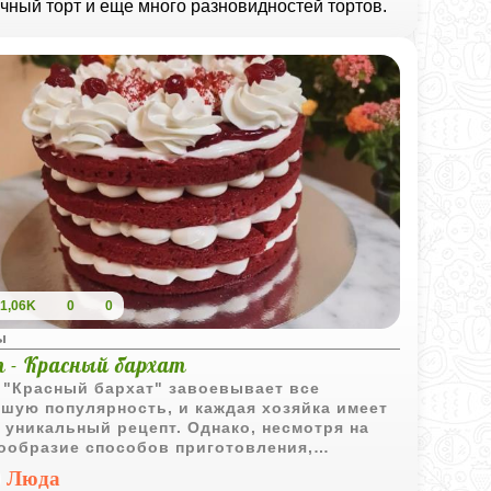
ничный торт и еще много разновидностей тортов.
1,06K
0
0
ы
т - Красный бархат
 "Красный бархат" завоевывает все
шую популярность, и каждая хозяйка имеет
 уникальный рецепт. Однако, несмотря на
ообразие способов приготовления,
шинство рецептов имеют много общего.
Люда