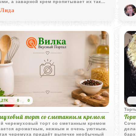
ми, а заварной крем пропитывает их так
приг
ко, что десерт буквально тает во рту.
Лида
из э
т вполне понятен, так что с ним справится
любитель, а аромат меда и ванили на кухне
ст особенное настроение.
1,27K
0
0
ы
Торт
муховый торт со сметанным кремом
Тор
ий черемуховый торт со сметанным кремом
Соче
чается ароматным, нежным и очень уютным.
дела
тая черемуха придаёт выпечке необычный
барх