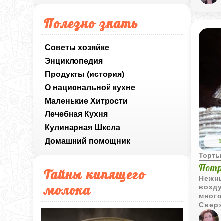
свои
тает 
Полезно знать
Советы хозяйке
Энциклопедия
Продукты (история)
О национальной кухне
Маленькие Хитрости
Лечебная Кухня
Кулинарная Школа
Домашний помощник
Торт
Потр
Тайны кипящего
Нежн
молока
возд
много
Свер
гана