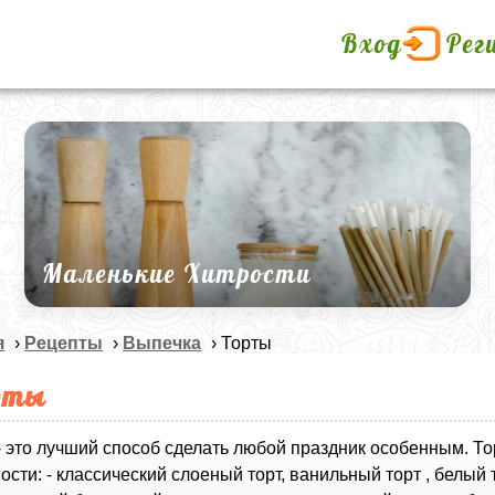
Вход
Рег
Маленькие Хитрости
я
›
Рецепты
›
Выпечка
› Торты
рты
- это лучший способ сделать любой праздник особенным. То
ости: - классический слоеный торт, ванильный торт , белый