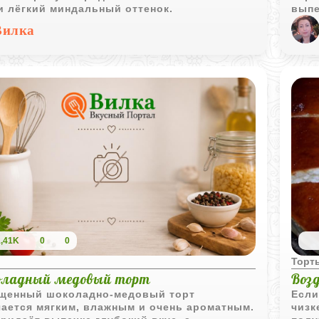
и лёгкий миндальный оттенок.
выпе
выгл
Вилка
конд
ярки
прит
дайт
чтоб
1,41K
0
0
ы
Торт
ладный медовый торт
Воз
щенный шоколадно-медовый торт
Если
ается мягким, влажным и очень ароматным.
чизк