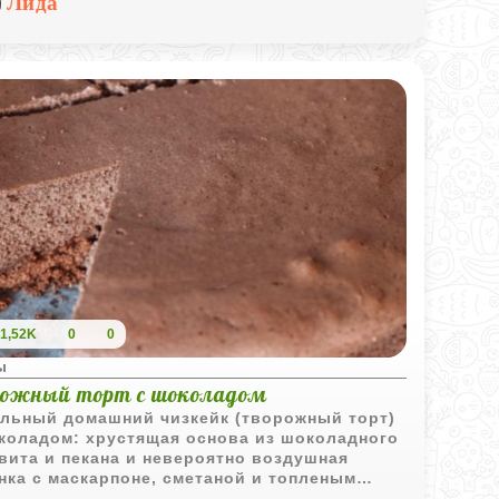
Лида
1,52K
0
0
ы
рожный торт с шоколадом
льный домашний чизкейк (творожный торт)
коладом: хрустящая основа из шоколадного
вита и пекана и невероятно воздушная
нка с маскарпоне, сметаной и топленым
ладом. Он удивительно прост в