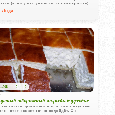
кать (если у вас уже есть готовая крошка), а
ядит он при этом как из дорогой
Лида
итерской. Смородина здесь работает как
й акцент, который не дает десерту стать
орным. Главное - наберитесь терпения и
е ему хорошенько застыть в холодильнике,
ы каждый кусочек держал форму.
1,80K
0
0
ы
душный творожный чизкейк в духовке
 вы хотите приготовить простой и вкусный
ейк - этот рецепт точно подойдёт. Он