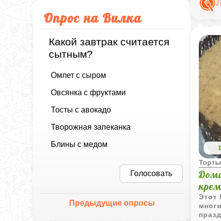
Опрос на Вилка
Какой завтрак считается
сытным?
Омлет с сыром
Овсянка с фруктами
Тосты с авокадо
Творожная запеканка
Блины с медом
Торт
Дома
Голосовать
кре
Этот 
Предыдущие опросы
мног
праз