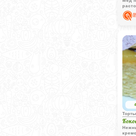
Мёд п
раст
особ
Торт
Коко
Нежн
кремо