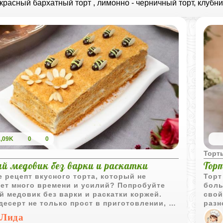
, красный бархатный торт , лимонно - черничный торт, клуб
1,09K
0
0
ы
Торт
ий медовик без варки и раскатки
Тор
 рецепт вкусного торта, который не
Торт
ует много времени и усилий? Попробуйте
боль
й медовик без варки и раскатки коржей.
свой
десерт не только прост в приготовлении, но
разн
адует вас своим нежным вкусом и
боль
Лида
атом. Следуйте простым шагам и удивите