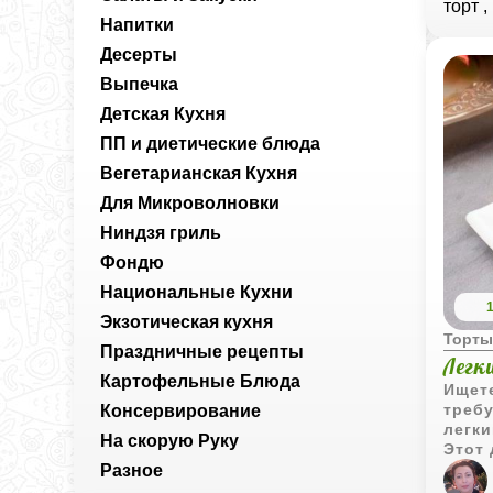
торт 
Напитки
Десерты
Выпечка
Детская Кухня
ПП и диетические блюда
Вегетарианская Кухня
Для Микроволновки
Ниндзя гриль
Фондю
Национальные Кухни
Экзотическая кухня
Торт
Праздничные рецепты
Легк
Картофельные Блюда
Ищете
треб
Консервирование
легки
На скорую Руку
Этот 
и пор
Разное
аром