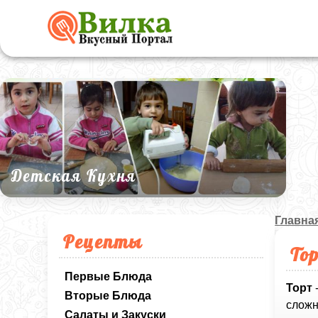
Детская Кухня
Главна
Рецепты
То
Первые Блюда
Торт
Вторые Блюда
сложн
Салаты и Закуски