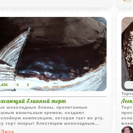
х гостей домашним лакомством, которое
во рту.
1,45K
0
0
ы
Торт
ясающий блинный торт
Лег
ые шоколадные блины, пропитанные
Торт
ушным ванильным кремом, создают
прос
слойную композицию, которая тает во рту.
если
ху торт покрыт блестящим шоколадным
влаж
шем с лёгким ароматом коньяка, придающим
Лида