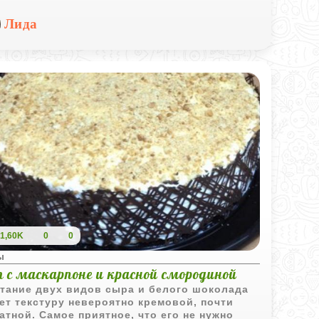
отовлении, но по вкусу не уступает десертам
Лида
литных кондитерских.
1,60K
0
0
ы
т с маскарпоне и красной смородиной
тание двух видов сыра и белого шоколада
ет текстуру невероятно кремовой, почти
атной. Самое приятное, что его не нужно