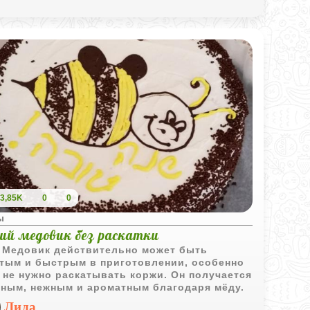
3,85K
0
0
ы
кий медовик без раскатки
 Медовик действительно может быть
тым и быстрым в приготовлении, особенно
 не нужно раскатывать коржи. Он получается
ным, нежным и ароматным благодаря мёду.
Лида