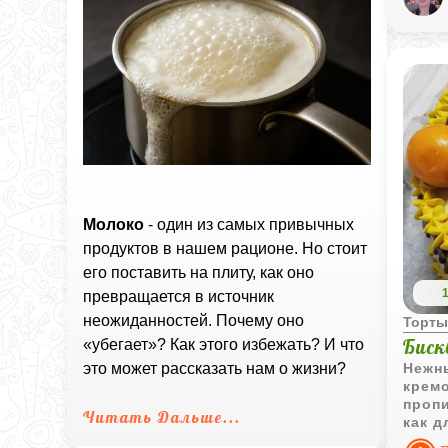
десер
Молоко
- один из самых привычных
продуктов в нашем рационе. Но стоит
его поставить на плиту, как оно
превращается в источник
неожиданностей. Почему оно
Торт
Биск
«убегает»? Как этого избежать? И что
Нежн
это может рассказать нам о жизни?
крем
пропи
Читать Дальше...
как д
чаепи