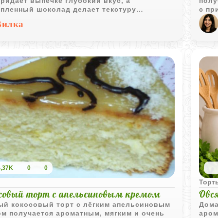
ридаёт выпечке глубокий вкус, а
полу
опленный шоколад делает текстуру
с пр
енно нежной.
несл
Вилка
резу
на с
завт
4,37K
0
0
ы
Торт
совый торт с апельсиновым кремом
Овс
ый кокосовый торт с лёгким апельсиновым
Дома
м получается ароматным, мягким и очень
аром