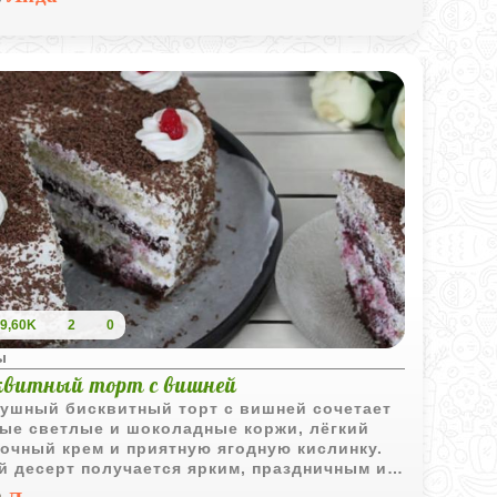
9,60K
2
0
ы
квитный торт с вишней
ушный бисквитный торт с вишней сочетает
ые светлые и шоколадные коржи, лёгкий
очный крем и приятную ягодную кислинку.
й десерт получается ярким, праздничным и
шо пропитывается после охлаждения.