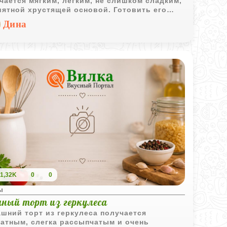
чается мягким, лёгким, не слишком сладким,
иятной хрустящей основой. Готовить его
ожно, нужно лишь немного аккуратности. А
Дина
льтат порадует: десерт отлично смотрится
толе и идеально подходит для уютного
рака с чашкой кофе.
1,32K
0
0
ы
яный торт из геркулеса
шний торт из геркулеса получается
атным, слегка рассыпчатым и очень