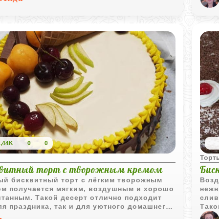
ту изысканную глубину.
1,44K
0
0
ы
Торт
витный торт с творожным кремом
Бис
ый бисквитный торт с лёгким творожным
Возд
ом получается мягким, воздушным и хорошо
нежн
танным. Такой десерт отлично подходит
слив
ля праздника, так и для уютного домашнего
Тако
тия.
хоро