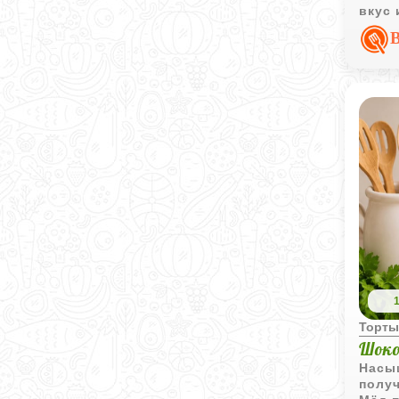
вкус 
Торт
Шоко
Насы
получ