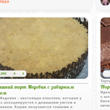
Лида
1,95K
0
0
ы
Торт
шний торт Медовик с заварным
Тво
мом
Идеа
с шо
Медовик - настоящая классика, которая у
биск
их ассоциируется с домашним уютом и
начи
дником. Коржи получаются тонкими и
шоко