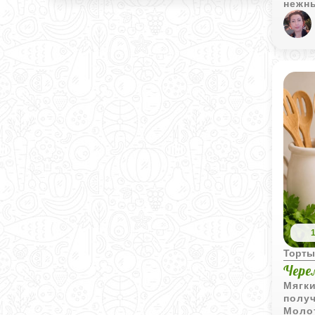
нежны
глубо
Рецеп
даже 
созда
Торт
Чере
Мягк
полу
Моло