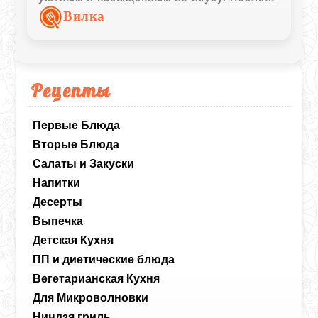
выдержки десерт становится нежным,
Вилка
хорошо пропитывается и приобретает
характерный насыщенный аромат
сухофруктов.
Рецепты
Первые Блюда
Вторые Блюда
Салаты и Закуски
Напитки
Десерты
Выпечка
Детская Кухня
ПП и диетические блюда
Вегетарианская Кухня
Для Микроволновки
Ниндзя гриль