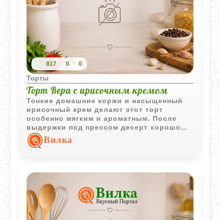
817
0
0
Торты
Торт Вера с ирисочным кремом
Тонкие домашние коржи и насыщенный
ирисочный крем делают этот торт
особенно мягким и ароматным. После
выдержки под прессом десерт хорошо
пропитывается и приобретает плотную
Вилка
нежную текстуру с приятным
карамельным вкусом.