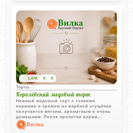
1,47K
0
0
Торты
Королевский медовый торт
Нежный медовый торт с тонкими
коржами и кремом из варёной сгущёнки
получается мягким, ароматным и очень
домашним. После пропитки коржи
становятся особенно нежными и
Вилка
буквально тают во рту.