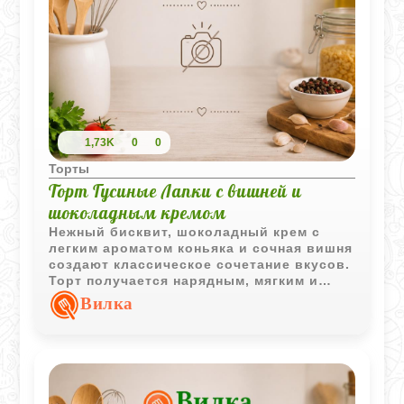
1,73K
0
0
Торты
Торт Гусиные Лапки с вишней и
шоколадным кремом
Нежный бисквит, шоколадный крем с
легким ароматом коньяка и сочная вишня
создают классическое сочетание вкусов.
Торт получается нарядным, мягким и
очень домашним.
Вилка