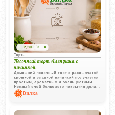
2,09K
0
0
Торты
Песочный торт Аленушка с
начинкой
Домашний песочный торт с рассыпчатой
крошкой и сладкой начинкой получается
простым, ароматным и очень уютным.
Нежный слой белкового покрытия делает
выпечку особенно мягкой и нарядной.
Вилка