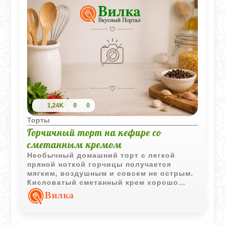
1,24K
0
0
Торты
Горчичный торт на кефире со
сметанным кремом
Необычный домашний торт с легкой
пряной ноткой горчицы получается
мягким, воздушным и совсем не острым.
Кисловатый сметанный крем хорошо
пропитывает корж и делает вкус
Вилка
особенно нежным.