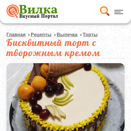
Главная
›
Рецепты
›
Выпечка
›
Торты
Бисквитный торт с
творожным кремом