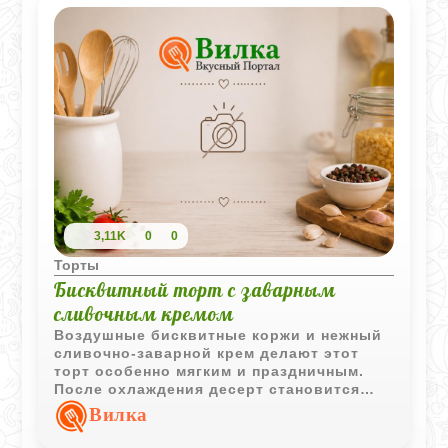
3,11K
0
0
Торты
Бисквитный торт с заварным
сливочным кремом
Воздушные бисквитные коржи и нежный
сливочно-заварной крем делают этот
торт особенно мягким и праздничным.
После охлаждения десерт становится
очень нежным и отлично сочетается с
Вилка
фруктовым соусом.