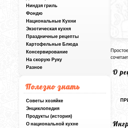
Ниндзя гриль
Фондю
Национальные Кухни
Экзотическая кухня
Праздничные рецепты
Картофельные Блюда
Простое
Консервирование
сочетае
На скорую Руку
Разное
О р
Полезно знать
ПР
Советы хозяйке
Энциклопедия
Продукты (история)
Инг
О национальной кухне