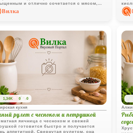
ыщенным и отлично сочетается с мясом,
кисл
цей или рыбой.
выра
Вилка
1,34K
0
0
ирская кухня
Алжи
чный рулет с чесноком и петрушкой
Рыб
соу
матная яичница с чесноком и свежей
рушкой готовится быстро и получается
Хрус
нь аппетитной. Свернутая рулетом, она