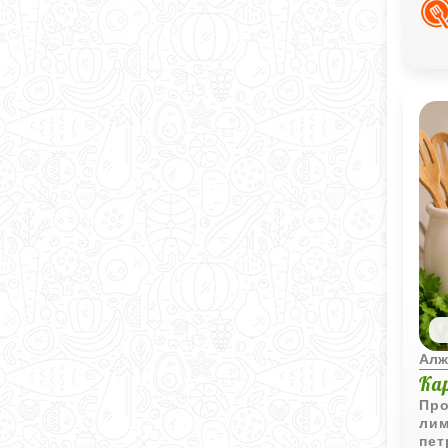
выр
хол
Алж
Ка
Про
лим
пет