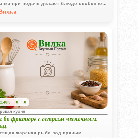
инка при подаче делают блюдо особенно
зительным.
Вилка
1,48K
0
0
рская кухня
а во фритюре с острым чесночным
сом
тящая жареная рыба под пряным