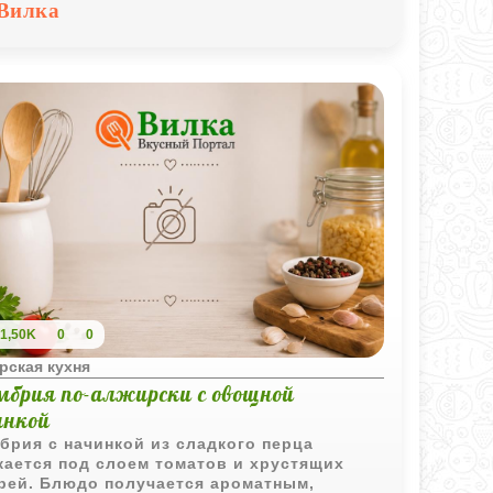
чем виде.
Вилка
1,50K
0
0
рская кухня
мбрия по-алжирски с овощной
инкой
брия с начинкой из сладкого перца
кается под слоем томатов и хрустящих
рей. Блюдо получается ароматным,