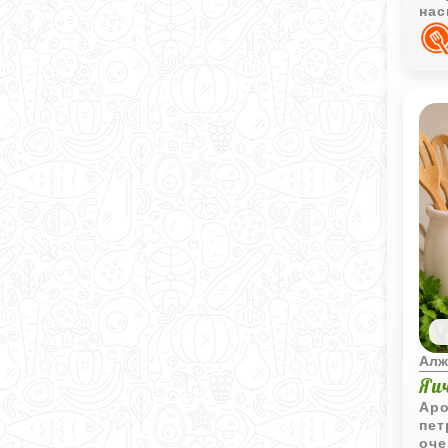
нас
пти
Алж
Яи
Аро
пет
оче