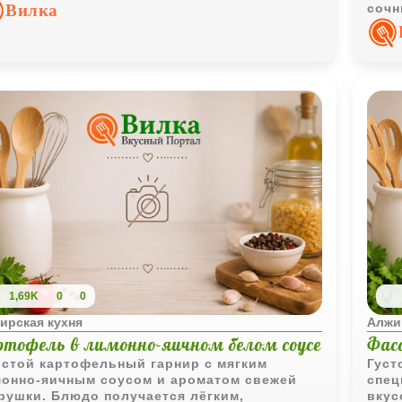
азительнее и отлично подходит в качестве
Вилка
сочн
одной закуски.
повс
1,69K
0
0
ирская кухня
Алжи
ртофель в лимонно-яичном белом соусе
Фасо
стой картофельный гарнир с мягким
Густ
онно-яичным соусом и ароматом свежей
спец
рушки. Блюдо получается лёгким,
вкус