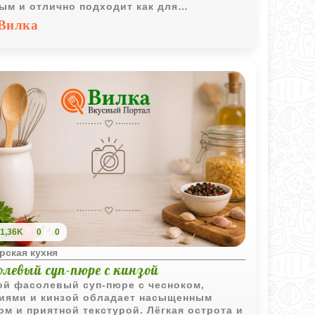
ым и отлично подходит как для
едневного, так и для праздничного стола.
Вилка
1,36K
0
0
рская кухня
левый суп-пюре с кинзой
ой фасолевый суп-пюре с чесноком,
иями и кинзой обладает насыщенным
ом и приятной текстурой. Лёгкая острота и