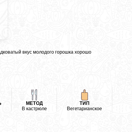
адковатый вкус молодого горошка хорошо
Ь
МЕТОД
ТИП
В кастрюле
Вегетарианское