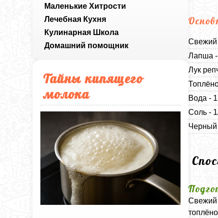
Маленькие Хитрости
Лечебная Кухня
Основ
Кулинарная Школа
Свежий 
Домашний помощник
Лапша -
Лук реп
Тайны кипящего
Топлёно
молока
Вода - 1
Соль - 
Черный 
Спо
Подго
Свежий 
топлёно