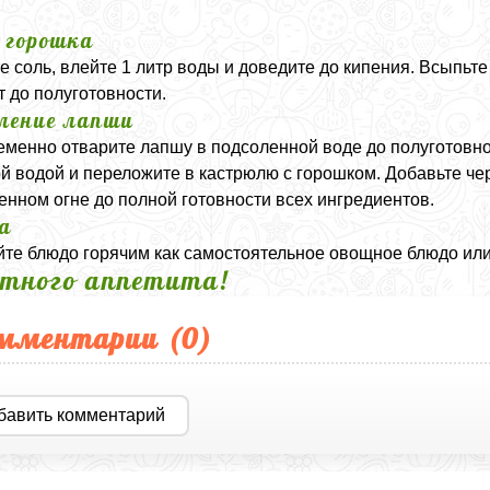
.
 горошка
е соль, влейте 1 литр воды и доведите до кипения. Всыпьт
т до полуготовности.
ление лапши
менно отварите лапшу в подсоленной воде до полуготовнос
й водой и переложите в кастрюлю с горошком. Добавьте че
енном огне до полной готовности всех ингредиентов.
а
те блюдо горячим как самостоятельное овощное блюдо или 
тного аппетита!
мментарии (
0
)
бавить комментарий