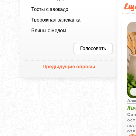
Ещ
Тосты с авокадо
Творожная запеканка
Блины с медом
Голосовать
Предыдущие опросы
Алж
Яи
Соч
ост
пол
отл