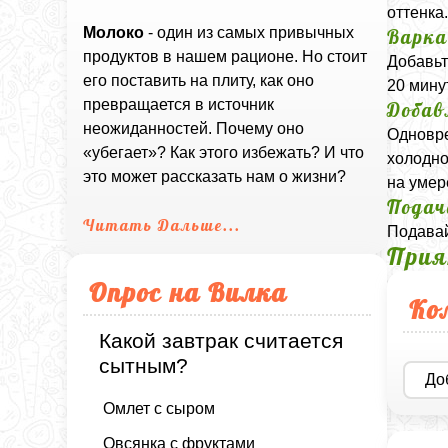
оттенка
Молоко
- один из самых привычных
Варка
продуктов в нашем рационе. Но стоит
Добавьт
его поставить на плиту, как оно
20 мину
превращается в источник
Добав
неожиданностей. Почему оно
Одновре
«убегает»? Как этого избежать? И что
холодно
это может рассказать нам о жизни?
на умер
Подач
Читать Дальше...
Подавай
Прия
Опрос на Вилка
Ко
Какой завтрак считается
сытным?
До
Омлет с сыром
Овсянка с фруктами