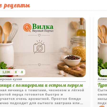
е рецепты
1,33K
0
0
ирская кухня
Алжи
чница с помидорами и острым перцем
Тур
ная яичница с томатами, чесноком и лёгкой
Сытн
ротой перца готовится быстро и
омле
учается очень ароматной. Простое блюдо
насы
ично подходит для сытного завтрака или
подх