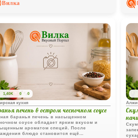
кого ужина.
горя
Вилка
1,40K
0
0
ирская кухня
Алжи
ранья печень в остром чесночном соусе
Ску
нач
ная баранья печень в насыщенном
ночном соусе обладает ярким вкусом и
Скум
ыщенным ароматом специй. После
запе
аждения блюдо становится ещё
суха