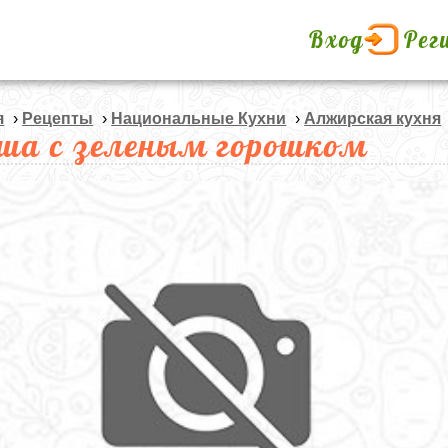
Вход
Рег
я
›
Рецепты
›
Национальные Кухни
›
Алжирская кухня
ша с зеленым горошком