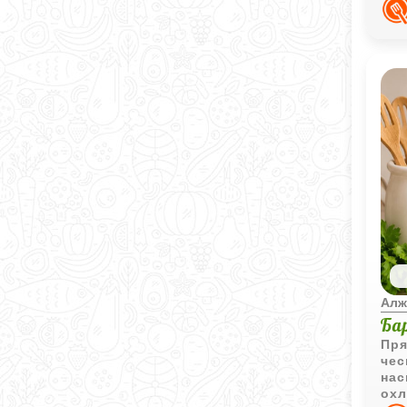
лёг
Алж
Ба
Пря
чес
нас
охл