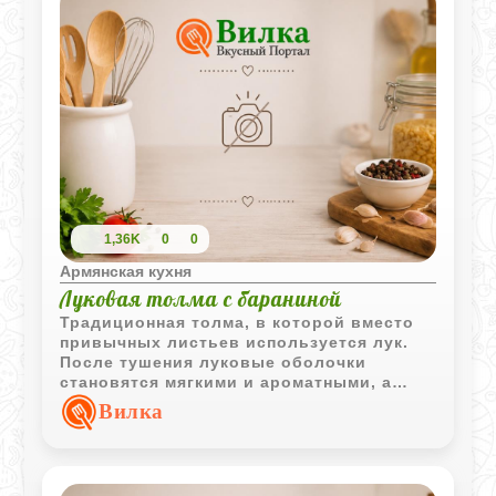
1,36K
0
0
Армянская кухня
Луковая толма с бараниной
Традиционная толма, в которой вместо
привычных листьев используется лук.
После тушения луковые оболочки
становятся мягкими и ароматными, а
начинка из баранины, риса и кинзы
Вилка
приобретает насыщенный вкус.