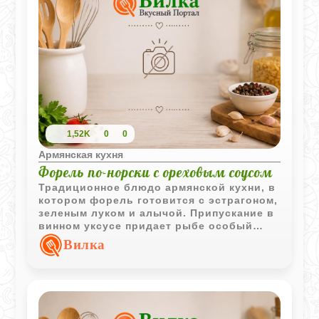
1,52K
0
0
Армянская кухня
Форель по-норски с ореховым соусом
Традиционное блюдо армянской кухни, в
котором форель готовится с эстрагоном,
зеленым луком и алычой. Припускание в
винном уксусе придает рыбе особый
аромат, а ореховый соус делает вкус
Вилка
более насыщенным.