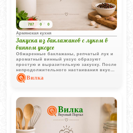
787
0
0
Армянская кухня
Закуска из баклажанов с луком в
винном уксусе
Обжаренные баклажаны, репчатый лук и
ароматный винный уксус образуют
простую и выразительную закуску. После
непродолжительного настаивания вкус
становится более насыщенным и
Вилка
гармоничным.