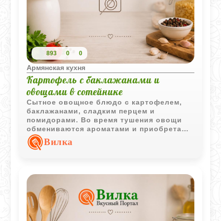
893
0
0
Армянская кухня
Картофель с баклажанами и
овощами в сотейнике
Сытное овощное блюдо с картофелем,
баклажанами, сладким перцем и
помидорами. Во время тушения овощи
обмениваются ароматами и приобретают
насыщенный вкус без сложных
Вилка
кулинарных приемов.