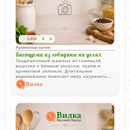
2,01K
0
0
Армянская кухня
Бастурма из говядины на углях
Традиционный шашлык из говяжьей
вырезки с винным уксусом, луком и
ароматной зеленью. Длительное
маринование помогает мясу сохранить
сочность и выразительный вкус во
Вилка
время приготовления на углях.