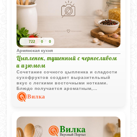
722
0
0
Армянская кухня
Цыпленок, тушенный с черносливом
и изюмом
Сочетание сочного цыпленка и сладости
сухофруктов создает выразительный
вкус с легкими восточными нотками.
Блюдо получается ароматным,
насыщенным и отлично подходит для
Вилка
семейного обеда или ужина.