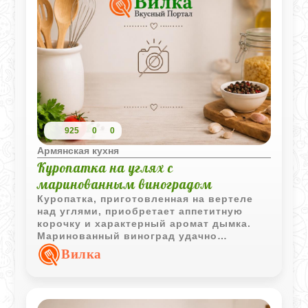
925
0
0
Армянская кухня
Куропатка на углях с
маринованным виноградом
Куропатка, приготовленная на вертеле
над углями, приобретает аппетитную
корочку и характерный аромат дымка.
Маринованный виноград удачно
дополняет вкус дичи и делает подачу
Вилка
более интересной.