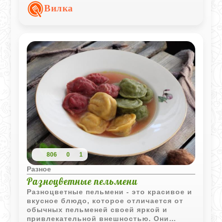
слои отлично сочетаются между собой,
Вилка
создавая насыщенный вкус и аппетитную
текстуру.
806
0
1
Разное
Разноцветные пельмени
Разноцветные пельмени - это красивое и
вкусное блюдо, которое отличается от
обычных пельменей своей яркой и
привлекательной внешностью. Они