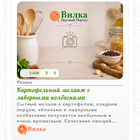
2,04K
0
0
Разное
Картофельный меланж с
ливерными колбасками
Сытный меланж с картофелем, сладким
перцем, яблоками и ливерными
колбасками получается необычным и
очень ароматным. Сочетание овощей,
фруктов и пряностей делает блюдо
Вилка
насыщенным и интересным по вкусу.