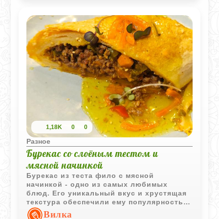
1,18K
0
0
Разное
Бурекас со слоёным тестом и
мясной начинкой
Бурекас из теста фило с мясной
начинкой - одно из самых любимых
блюд. Его уникальный вкус и хрустящая
текстура обеспечили ему популярность,
делая его превосходным выбором для
Вилка