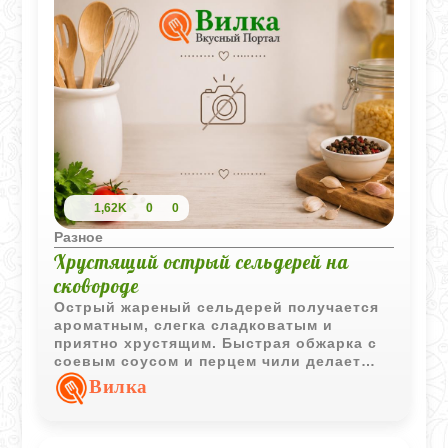
1,62K
0
0
Разное
Хрустящий острый сельдерей на
сковороде
Острый жареный сельдерей получается
ароматным, слегка сладковатым и
приятно хрустящим. Быстрая обжарка с
соевым соусом и перцем чили делает
этот гарнир ярким дополнением к мясу,
Вилка
рыбе или овощным блюдам.