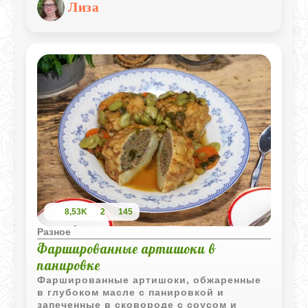
Лиза
8,53K
2
145
Разное
Фаршированные артишоки в
панировке
Фаршированные артишоки, обжаренные
в глубоком масле с панировкой и
запеченные в сковороде с соусом и