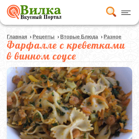
Главная
›
Рецепты
›
Вторые Блюда
›
Разное
Фарфалле с креветками
в винном соусе