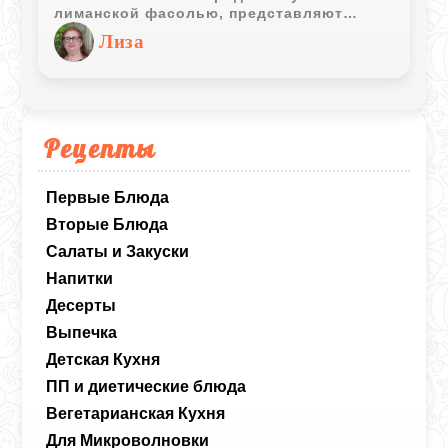
лиманской фасолью, представляют
собой изысканное блюдо. Это сочетание
Лиза
текстур и вкусов обещает настоящее
кулинарное наслаждение.
Рецепты
Первые Блюда
Вторые Блюда
Салаты и Закуски
Напитки
Десерты
Выпечка
Детская Кухня
ПП и диетические блюда
Вегетарианская Кухня
Для Микроволновки