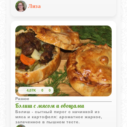
готовятся из теста, окрашенного в
Лиза
разные цвета с использованием
натуральных ингредиентов, таких как
шпинат, свекла и тыква. Каждый цвет
теста создается путем добавления пюре
из этих овощей, что не только придает
тесту яркие оттенки, но и улучшает вкус.
4,07K
0
0
Разное
Бэлиш с мясом и овощами
Бэлиш - сытный пирог с начинкой из
мяса и картофеля: ароматное жаркое,
запеченное в пышном тесте.