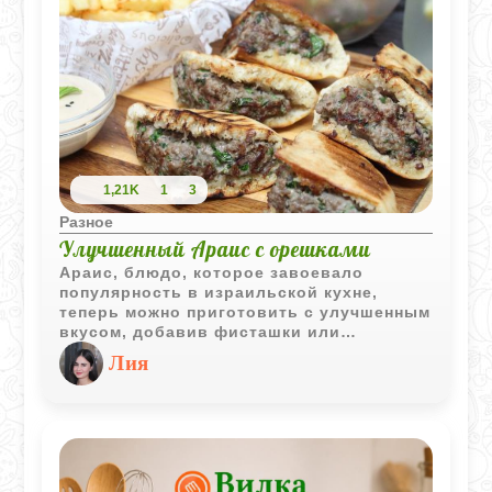
1,21K
1
3
Разное
Улучшенный Араис с орешками
Араис, блюдо, которое завоевало
популярность в израильской кухне,
теперь можно приготовить с улучшенным
вкусом, добавив фисташки или
кедровые орешки. Эти орехи, в
Лия
сочетании со специями и свежей
зеленью, придадут блюду новые
изысканные нотки. Попробуйте этот
вариант для обогащения традиционного
рецепта Араис.