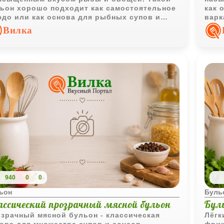
ьон хорошо подходит как самостоятельное
как 
до или как основа для рыбных супов и
варк
сов.
вкус
Вилка
940
0
0
ьон
Буль
ассический прозрачный мясной бульон
Бул
зрачный мясной бульон - классическая
Лёгк