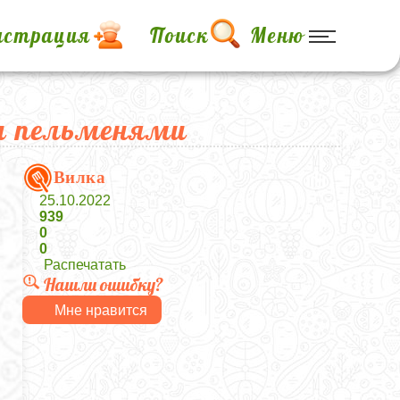
истрация
Поиск
Меню
и пельменями
Вилка
25.10.2022
939
0
0
Распечатать
Нашли ошибку?
Мне нравится