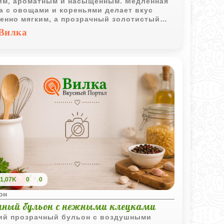
им, ароматным и насыщенным. Медленная
а с овощами и кореньями делает вкус
енно мягким, а прозрачный золотистый
он отлично подходит как самостоятельное
Вилка
о или основа для супов.
1,07K
0
0
он
иный бульон с нежными клецками
ий прозрачный бульон с воздушными