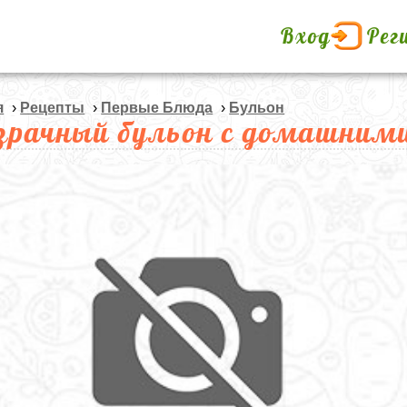
Вход
Рег
я
›
Рецепты
›
Первые Блюда
›
Бульон
зрачный бульон с домашним