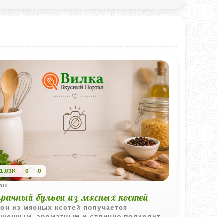
1,03K
0
0
он
зрачный бульон из мясных костей
он из мясных костей получается
щенным, ароматным и отлично подходит