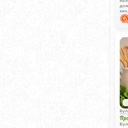
пол
дом
кис
мяг
Бул
Пр
Бул