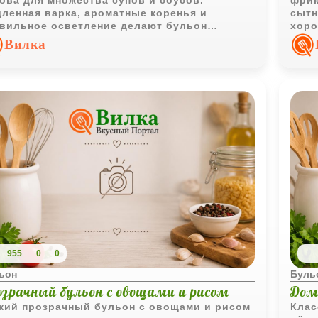
ова для множества супов и соусов.
фрик
ленная варка, ароматные коренья и
сытн
вильное осветление делают бульон
хоро
ыщенным, золотистым и особенно чистым
отли
Вилка
вкусу.
955
0
0
ьон
Буль
озрачный бульон с овощами и рисом
Дом
кий прозрачный бульон с овощами и рисом
Клас