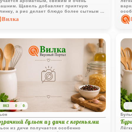
учается ароматным, свежим и очень
лёгк
ашним. Щавель добавляет приятную
варк
линку, а рис делает блюдо более сытным и
особ
ким по вкусу.
буль
Вилка
блюд
863
0
0
ьон
Буль
озрачный бульон из дичи с кореньями
Кур
ьон из дичи получается особенно
Лёгк