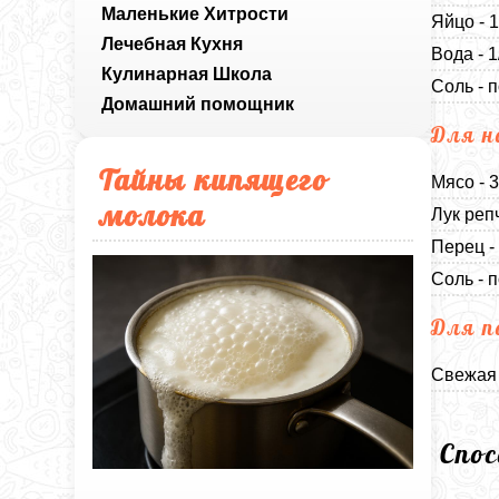
Маленькие Хитрости
Яйцо - 
Лечебная Кухня
Вода - 1
Кулинарная Школа
Соль - п
Домашний помощник
Для н
Тайны кипящего
Мясо - 
молока
Лук репч
Перец -
Соль - п
Для п
Свежая 
Спо