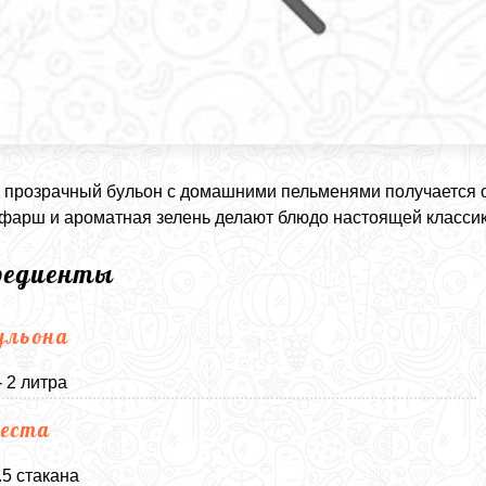
 прозрачный бульон с домашними пельменями получается о
фарш и ароматная зелень делают блюдо настоящей класси
редиенты
ульона
- 2 литра
еста
.5 стакана