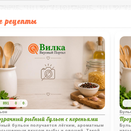
е рецепты
891
0
0
ьон
Буль
озрачный рыбный бульон с кореньями
Про
ный бульон получается лёгким, ароматным
Буль
асыщенным вкусом рыбы и овощей. Такой
насы