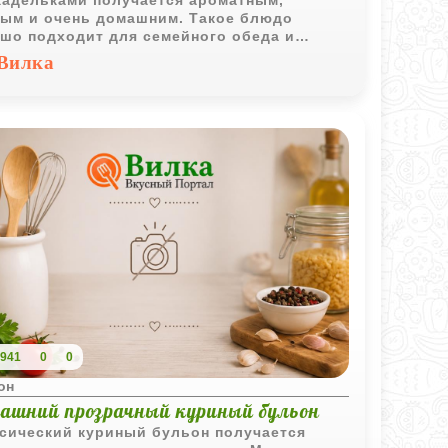
адельками получается ароматным,
ым и очень домашним. Такое блюдо
шо подходит для семейного обеда и
чно сочетается со свежей зеленью.
Вилка
941
0
0
он
ашний прозрачный куриный бульон
сический куриный бульон получается