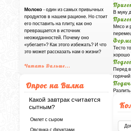
Приго
Молоко
- один из самых привычных
В муку 
продуктов в нашем рационе. Но стоит
Приго
его поставить на плиту, как оно
Мясо и 
превращается в источник
перемеш
неожиданностей. Почему оно
Форми
«убегает»? Как этого избежать? И что
Тесто т
это может рассказать нам о жизни?
хорошо 
Подго
Читать Дальше...
Перед в
горячий
Подач
Опрос на Вилка
Разлить
Какой завтрак считается
Ко
сытным?
Омлет с сыром
До
Овсянка с фруктами