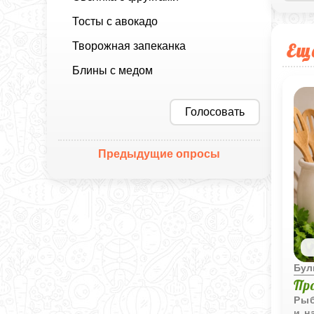
Тосты с авокадо
Ещ
Творожная запеканка
Блины с медом
Голосовать
Предыдущие опросы
Бул
Пр
Рыб
и н