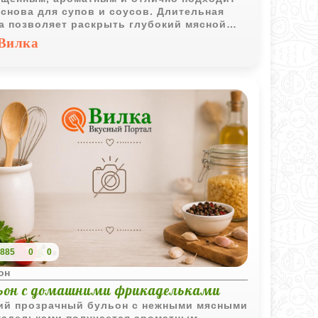
основа для супов и соусов. Длительная
а позволяет раскрыть глубокий мясной
 и получить прозрачный домашний бульон.
Вилка
885
0
0
он
ьон с домашними фрикадельками
ий прозрачный бульон с нежными мясными