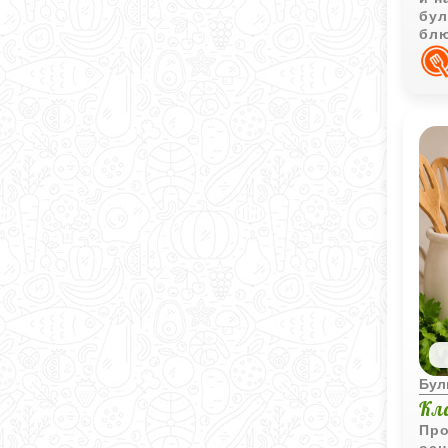
бул
блю
соу
Бул
Кл
Про