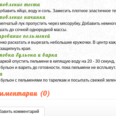
товление теста
добавить яйцо, воду и соль. Замесить плотное эластичное тес
товление начинки
репчатый лук пропустить через мясорубку. Добавить немног
ать до сочной однородной массы.
рование пельменей
онко раскатать и вырезать небольшие кружочки. В центр ка
защипнуть края.
товка бульона и варка
аркой опустить пельмени в кипящую воду на 20 - 30 секунд
 бульон и варить до готовности, пока пельмени не всплывут.
а
 бульон с пельменями по тарелкам и посыпать свежей зеле
мментарии (
0
)
бавить комментарий