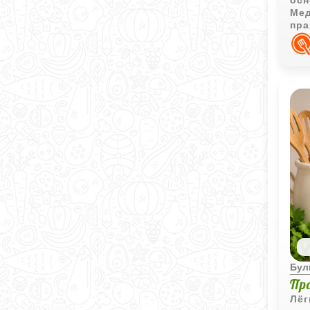
осн
Мед
пра
нас
по 
Бул
Пр
Лёг