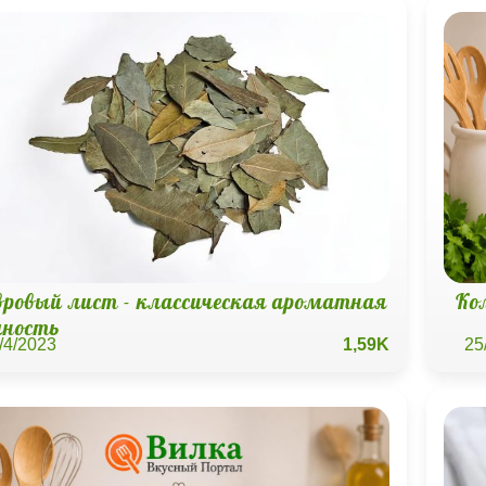
вровый лист - классическая ароматная
Ко
яность
/4/2023
1,59K
25