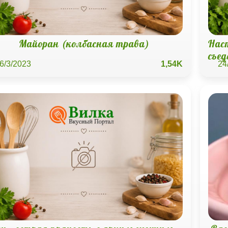
Майоран (колбасная трава)
Наст
съе
6/3/2023
1,54K
24