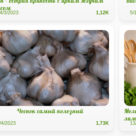
ен - острая пряность с ярким жгучим
Вас
усом
4/3/2023
1,12K
5/
Чеснок самый полезный
Мел
лим
/4/2023
1,73K
13