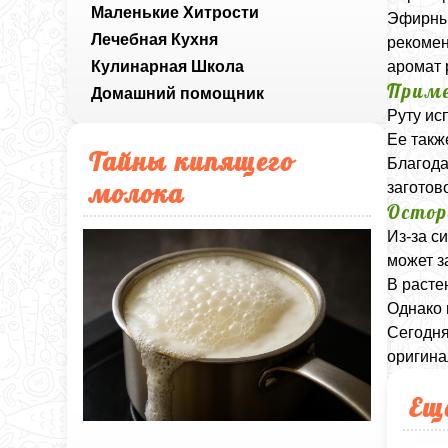
Маленькие Хитрости
Эфирные
Лечебная Кухня
рекомен
Кулинарная Школа
аромат 
Приме
Домашний помощник
Руту ис
Ее такж
Тайны кипящего
Благода
молока
заготов
Остор
Из-за с
может з
В расте
Однако 
Сегодня
оригина
Ещ