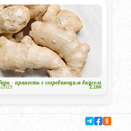
ирь - пряность с согревающим вкусом
4/2023
2,16K