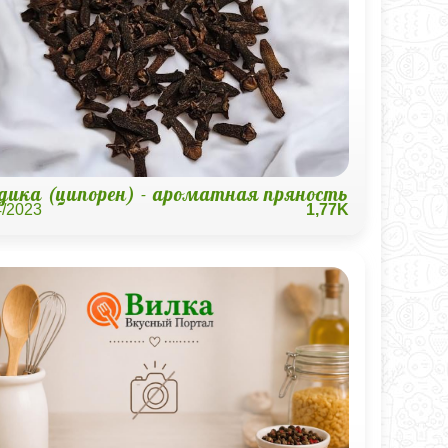
здика (ципорен) - ароматная пряность
4/2023
1,77K