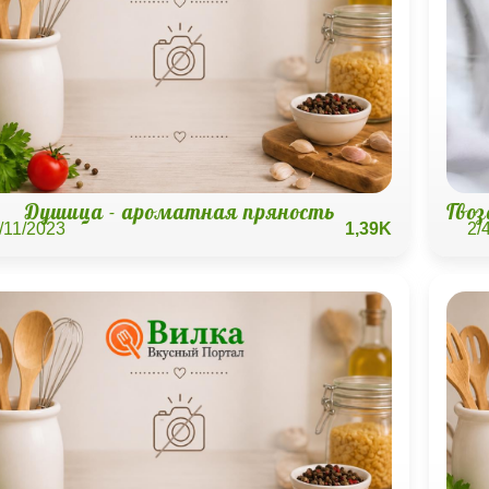
Душица - ароматная пряность
Гво
/11/2023
1,39K
2/