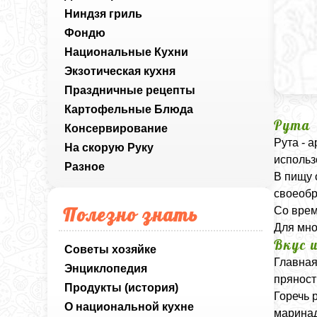
Ниндзя гриль
Фондю
Национальные Кухни
Экзотическая кухня
Праздничные рецепты
Картофельные Блюда
Рута
Консервирование
Рута - 
На скорую Руку
использ
Разное
В пищу 
своеобр
Полезно знать
Со врем
Для мно
Вкус 
Советы хозяйке
Главная
Энциклопедия
пряност
Продукты (история)
Горечь 
О национальной кухне
маринад