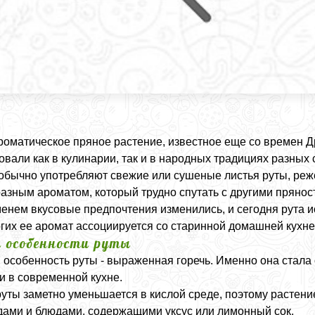
ароматическое пряное растение, известное еще со времен 
овали как в кулинарии, так и в народных традициях разны
обычно употребляют свежие или сушеные листья руты, реже
азным ароматом, который трудно спутать с другими прянос
енем вкусовые предпочтения изменились, и сегодня рута и
гих ее аромат ассоциируется со старинной домашней кухн
и особенности руты
 особенность руты - выраженная горечь. Именно она стала
и в современной кухне.
руты заметно уменьшается в кислой среде, поэтому растени
ами и блюдами, содержащими уксус или лимонный сок.