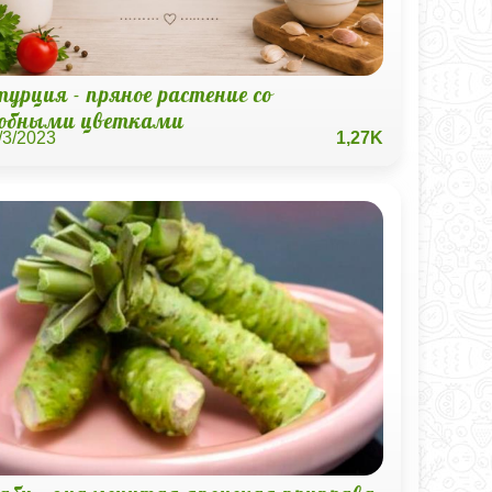
урция - пряное растение со
добными цветками
/3/2023
1,27K