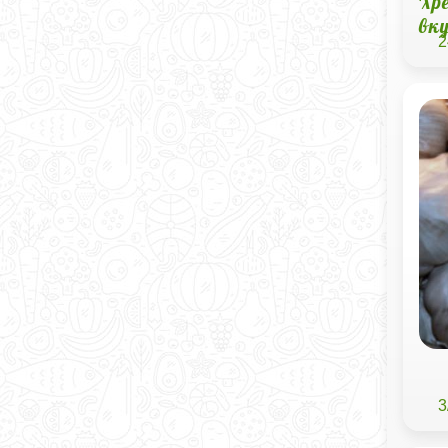
Хр
вк
2
3