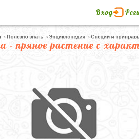
Вход
Рег
я
›
Полезно знать
›
Энциклопедия
›
Специи и приправ
а - пряное растение с харак