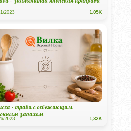
аби - знаменитая японская приправа
11/2023
1,05K
исса - трава с освежающим
онным запахом
/6/2023
1,32K