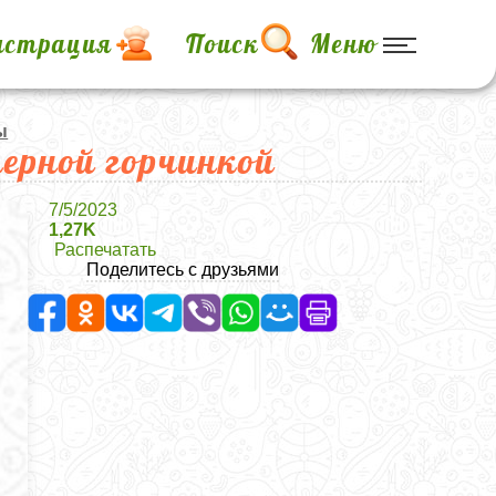
истрация
Поиск
Меню
ы
терной горчинкой
7/5/2023
1,27K
Распечатать
Поделитесь с друзьями