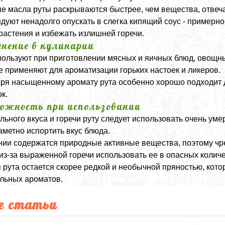
 масла руты раскрываются быстрее, чем вещества, отвеча
дуют ненадолго опускать в слегка кипящий соус - примерно 
растения и избежать излишней горечи.
нение в кулинарии
пользуют при приготовлении мясных и яичных блюд, овощны
е применяют для ароматизации горьких настоек и ликеров.
ря насыщенному аромату рута особенно хорошо подходит 
ок.
ожность при использовании
ильного вкуса и горечи руту следует использовать очень 
аметно испортить вкус блюда.
нии содержатся природные активные вещества, поэтому чр
из-за выраженной горечи использовать ее в опасных количе
 рута остается скорее редкой и необычной пряностью, кото
льных ароматов.
е статьи