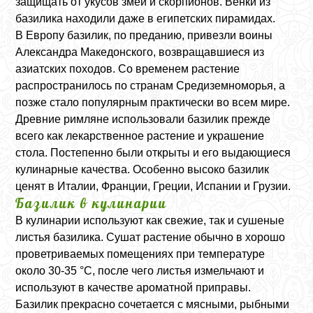
защищать от укусов змей и скорпионов. Венки из
базилика находили даже в египетских пирамидах.
В Европу базилик, по преданию, привезли воины
Александра Македонского, возвращавшиеся из
азиатских походов. Со временем растение
распространилось по странам Средиземноморья, а
позже стало популярным практически во всем мире.
Древние римляне использовали базилик прежде
всего как лекарственное растение и украшение
стола. Постепенно были открыты и его выдающиеся
кулинарные качества. Особенно высоко базилик
ценят в Италии, Франции, Греции, Испании и Грузии.
Базилик в кулинарии
В кулинарии используют как свежие, так и сушеные
листья базилика. Сушат растение обычно в хорошо
проветриваемых помещениях при температуре
около 30-35 °C, после чего листья измельчают и
используют в качестве ароматной приправы.
Базилик прекрасно сочетается с мясными, рыбными