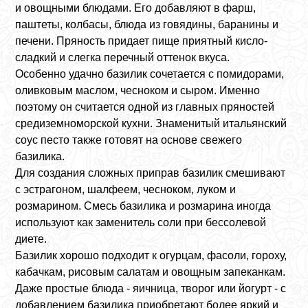
и овощными блюдами. Его добавляют в фарш,
паштеты, колбасы, блюда из говядины, баранины и
печени. Пряность придает пище приятный кисло-
сладкий и слегка перечный оттенок вкуса.
Особенно удачно базилик сочетается с помидорами,
оливковым маслом, чесноком и сыром. Именно
поэтому он считается одной из главных пряностей
средиземноморской кухни. Знаменитый итальянский
соус песто также готовят на основе свежего
базилика.
Для создания сложных приправ базилик смешивают
с эстрагоном, шалфеем, чесноком, луком и
розмарином. Смесь базилика и розмарина иногда
используют как заменитель соли при бессолевой
диете.
Базилик хорошо подходит к огурцам, фасоли, гороху,
кабачкам, рисовым салатам и овощным запеканкам.
Даже простые блюда - яичница, творог или йогурт - с
добавлением базилика приобретают более яркий и