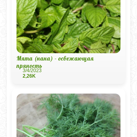
Мята (нана) - освежающая
пряность
3/4/2023
2,26K