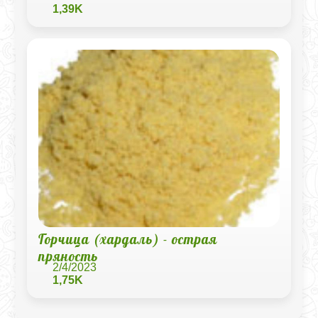
1,39K
Горчица (хардаль) - острая
пряность
2/4/2023
1,75K