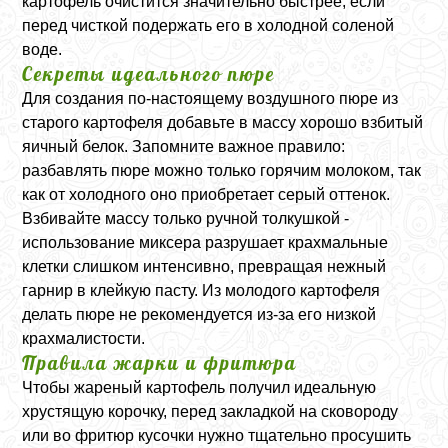
картофель очистится значительно быстрее, если
перед чисткой подержать его в холодной соленой
воде.
Секреты идеального пюре
Для создания по-настоящему воздушного пюре из
старого картофеля добавьте в массу хорошо взбитый
яичный белок. Запомните важное правило:
разбавлять пюре можно только горячим молоком, так
как от холодного оно приобретает серый оттенок.
Взбивайте массу только ручной толкушкой -
использование миксера разрушает крахмальные
клетки слишком интенсивно, превращая нежный
гарнир в клейкую пасту. Из молодого картофеля
делать пюре не рекомендуется из-за его низкой
крахмалистости.
Правила жарки и фритюра
Чтобы жареный картофель получил идеальную
хрустящую корочку, перед закладкой на сковороду
или во фритюр кусочки нужно тщательно просушить