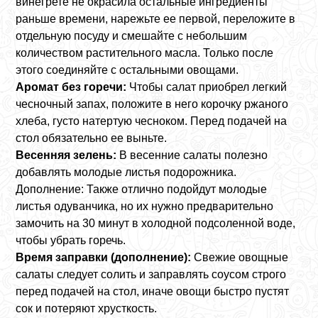
винегрете не окрасила остальные ингредиенты
раньше времени, нарежьте ее первой, переложите в
отдельную посуду и смешайте с небольшим
количеством растительного масла. Только после
этого соединяйте с остальными овощами.
Аромат без горечи:
Чтобы салат приобрел легкий
чесночный запах, положите в него корочку ржаного
хлеба, густо натертую чесноком. Перед подачей на
стол обязательно ее выньте.
Весенняя зелень:
В весенние салаты полезно
добавлять молодые листья подорожника.
Дополнение: Также отлично подойдут молодые
листья одуванчика, но их нужно предварительно
замочить на 30 минут в холодной подсоленной воде,
чтобы убрать горечь.
Время заправки (дополнение):
Свежие овощные
салаты следует солить и заправлять соусом строго
перед подачей на стол, иначе овощи быстро пустят
сок и потеряют хрусткость.