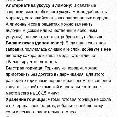
Альтернатива уксусу и лимону:
В салатные
заправки вместо обычного уксуса можно добавлять
маринад, оставшийся от консервированных огурцов.
А лимонный сок в рецептах можно заменить
яблочным (соком или качественным яблочным
уксусом), но вливать его потребуется чуть больше.
Баланс вкуса (дополнение):
Если ваша салатная
заправка получилась слишком кислой, добавьте в нее
щепотку сахара или каплю меда - это отлично
сбалансирует кислотность.
Быстрая горчица:
Горчицу из порошка можно
приготовить без долгого выдерживания. Для этого
разведите горчичный порошок рассолом от квашеной
капусты, закройте крышкой и поставьте в теплое
место всего на 10-15 минут.
Хранение горчицы:
Чтобы готовая горчица не сохла
и не теряла свою остроту, добавьте к ней щепотку
соли и немного растительного масла.