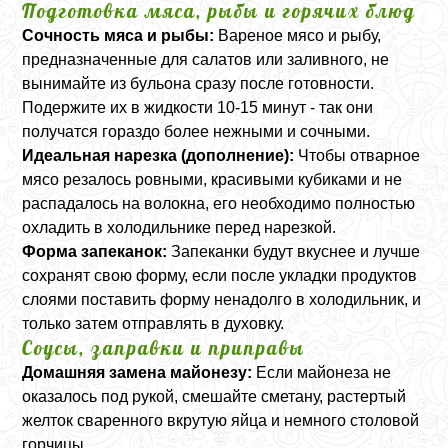
Подготовка мяса, рыбы и горячих блюд
Сочность мяса и рыбы:
Вареное мясо и рыбу,
предназначенные для салатов или заливного, не
вынимайте из бульона сразу после готовности.
Подержите их в жидкости 10-15 минут - так они
получатся гораздо более нежными и сочными.
Идеальная нарезка (дополнение):
Чтобы отварное
мясо резалось ровными, красивыми кубиками и не
распадалось на волокна, его необходимо полностью
охладить в холодильнике перед нарезкой.
Форма запеканок:
Запеканки будут вкуснее и лучше
сохранят свою форму, если после укладки продуктов
слоями поставить форму ненадолго в холодильник, и
только затем отправлять в духовку.
Соусы, заправки и приправы
Домашняя замена майонезу:
Если майонеза не
оказалось под рукой, смешайте сметану, растертый
желток сваренного вкрутую яйца и немного столовой
горчицы.