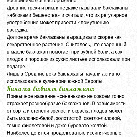
воспринимался настороженно.
Древние греки и римляне даже называли баклажаны
«яблоками бешенства» и считали, что их регулярное
употребление может привести к помутнению
рассудка.
Долгое время баклажаны выращивали скорее как
лекарственное растение. Считалось, что сваренный
в масле баклажан помогает при зубной боли, а сок
плодов и порошок из сухих листьев использовали при
подагре.
Лишь в Средние века баклажаны начали активно
использовать в кулинарии южной Европы.
Какими бывают баклажаны
Привычное название «синенькие» не совсем точно
отражает разнообразие баклажанов. В зависимости
от сорта и степени зрелости окраска плодов может
быть молочно-белой, золотистой, светло-лиловой,
темно-фиолетовой и даже буровато-желтой.
Наиболее ценятся продолговатые иссиня-черные