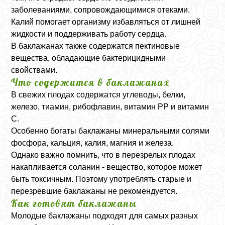
заболеваниями, сопровождающимися отеками.
Калий помогает организму избавляться от лишней
жидкости и поддерживать работу сердца.
В баклажанах также содержатся пектиновые
вещества, обладающие бактерицидными
свойствами.
Что содержится в баклажанах
В свежих плодах содержатся углеводы, белки,
железо, тиамин, рибофлавин, витамин PP и витамин
C.
Особенно богаты баклажаны минеральными солями
фосфора, кальция, калия, магния и железа.
Однако важно помнить, что в перезрелых плодах
накапливается соланин - вещество, которое может
быть токсичным. Поэтому употреблять старые и
перезревшие баклажаны не рекомендуется.
Как готовят баклажаны
Молодые баклажаны подходят для самых разных