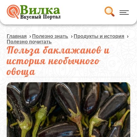
Главная
›
Полезно знать
›
Продукты и история
›
Полезно почитать
Польза баклажанов и
история необычного
овоща