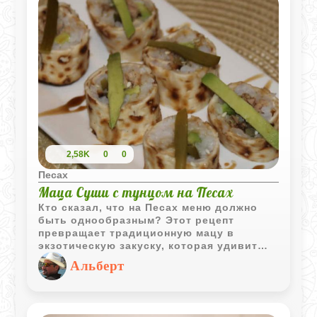
2,58K
0
0
Песах
Маца Суши с тунцом на Песах
Кто сказал, что на Песах меню должно
быть однообразным? Этот рецепт
превращает традиционную мацу в
экзотическую закуску, которая удивит
всех гостей. Мягкая, податливая маца
Альберт
заменяет привычные листы нори, а
сочетание нежного риса, рыбы и свежего
авокадо создает гармоничный и сытный
вкус. Это отличный пример того, как