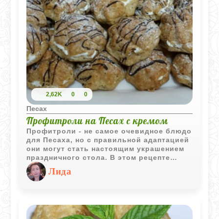
2,62K
0
0
Песах
Профитроли на Песах с кремом
Профитроли - не самое очевидное блюдо
для Песаха, но с правильной адаптацией
они могут стать настоящим украшением
праздничного стола. В этом рецепте
используется заварное тесто без
Лида
дрожжей, а крем готовится на основе
молока, яиц и ванили - всё в рамках
кошерных ограничений, если
использовать мацуную муку или
специальную смесь для Песаха.