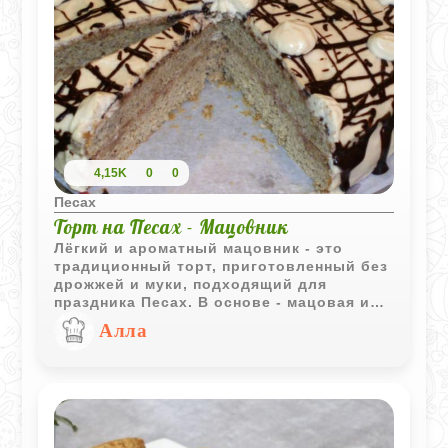
4,15K
0
0
Песах
Торт на Песах - Мацовник
Лёгкий и ароматный мацовник - это
традиционный торт, приготовленный без
дрожжей и муки, подходящий для
праздника Песах. В основе - мацовая и
картофельная мука, лимонная нотка и
Алла
шоколад. Идеален для семейного
чаепития.