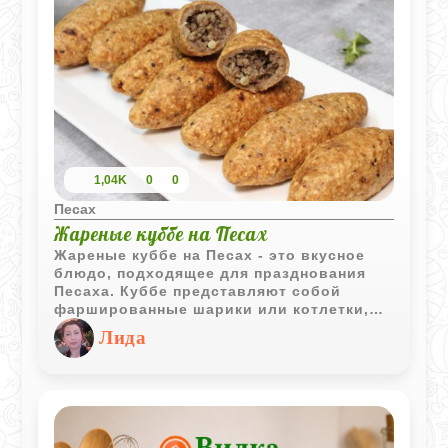
1,04K
0
0
Песах
Жареные куббе на Песах
Жареные куббе на Песах - это вкусное
блюдо, подходящее для празднования
Песаха. Куббе представляют собой
фаршированные шарики или котлетки,
традиционно приготовленные из теста на
Лида
основе муки из мацы, что соответствует
кошерным правилам Песаха. Начинка
обычно состоит из пряного мясного
фарша с добавлением ароматных специй
и иногда кедровых орешков.