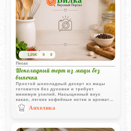
1,05K
0
0
Песах
Шоколадный торт из мацы без
выпечки
Простой шоколадный десерт из мацы
готовится без духовки и требует
минимум усилий. Насыщенный вкус
какао, легкие кофейные нотки и аромат
бренди делают этот торт интересным
Анхелика
вариантом для домашнего чаепития.