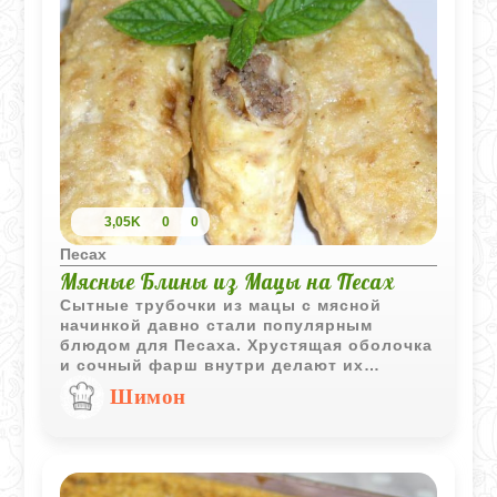
3,05K
0
0
Песах
Мясные Блины из Мацы на Песах
Сытные трубочки из мацы с мясной
начинкой давно стали популярным
блюдом для Песаха. Хрустящая оболочка
и сочный фарш внутри делают их
отличным вариантом для семейного
Шимон
обеда или праздничного стола.