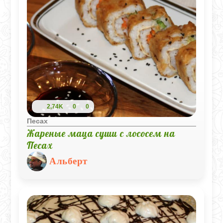
2,74K
0
0
Песах
Жареные маца суши с лососем на
Песах
Альберт