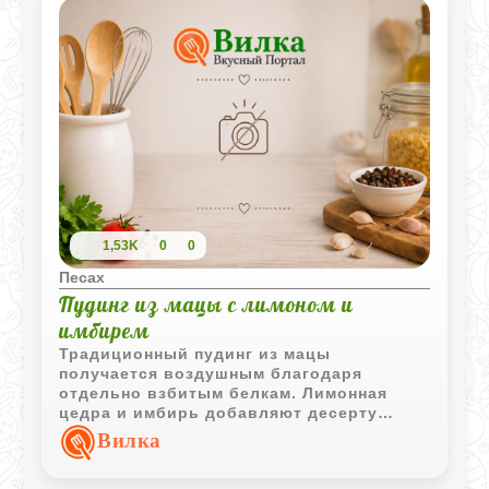
креативный подход превращает простые
продукты в праздничное блюдо с
восточным колоритом.
1,53K
0
0
Песах
Пудинг из мацы с лимоном и
имбирем
Традиционный пудинг из мацы
получается воздушным благодаря
отдельно взбитым белкам. Лимонная
цедра и имбирь добавляют десерту
приятный аромат, а сахарная пудра или
Вилка
желе делают подачу особенно
привлекательной.