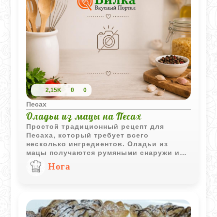
2,15K
0
0
Песах
Оладьи из мацы на Песах
Простой традиционный рецепт для
Песаха, который требует всего
несколько ингредиентов. Оладьи из
мацы получаются румяными снаружи и
мягкими внутри, отлично подходя для
Нога
завтрака или легкого перекуса.