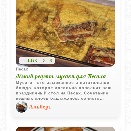
1,18K
0
0
Песах
Лёгкий рецепт мусаки для Песаха
Мусака - это изысканное и питательное
блюдо, которое идеально дополнит ваш
праздничный стол на Песах. Сочетание
нежных слоёв баклажанов, сочного
мясного фарша, мацы и ароматной
Альберт
томатной основы делает это блюдо не
только вкусным, но и незаменимым для
торжественного ужина. Вот подробный
пошаговый рецепт.