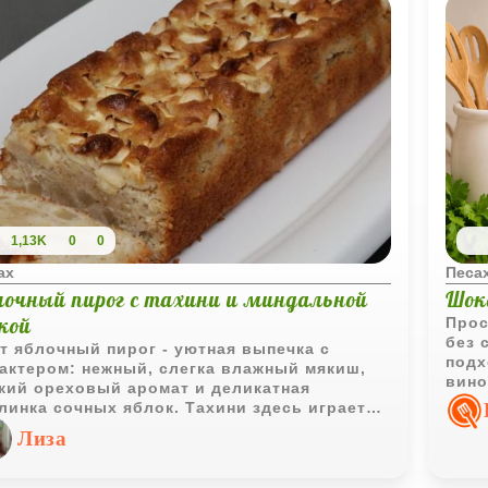
1,13K
0
0
ах
Песа
лочный пирог с тахини и миндальной
Шок
кой
Прос
без 
т яблочный пирог - уютная выпечка с
подх
актером: нежный, слегка влажный мякиш,
вино
кий ореховый аромат и деликатная
шоко
линка сочных яблок. Тахини здесь играет
особ
чевидную, но важную роль - она добавляет
Лиза
бину вкуса и делает текстуру особенно
хатистой, а миндальная мука придаёт
огу мягкость и лёгкую рассыпчатость.