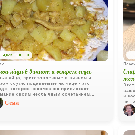
4,02K
0
0
ах
Песа
чьи яйца в винном и остром соусе
Спи
мол
ьи яйца, приготовленные в винном и
ром соусе, подаваемые на маце - это
Этот
до, которое несомненно привлекает
ваше
мание своим необычным сочетанием
и на
редиентов и вкусов.
ни г
Сема
поша
даже
гост
они 