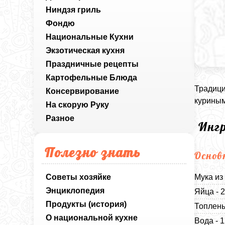
Ниндзя гриль
Фондю
Национальные Кухни
Экзотическая кухня
Праздничные рецепты
Картофельные Блюда
Традици
Консервирование
куриным
На скорую Руку
Разное
Инг
Полезно знать
Основ
Советы хозяйке
Мука из
Энциклопедия
Яйца - 
Продукты (история)
Топлены
О национальной кухне
Вода - 