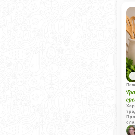
Рец
что
вып
инг
тре
раб
воз
Это
ост
ост
отл
Иде
дом
Пес
Тр
ор
Хар
тра
Про
сла
мас