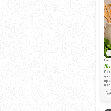
Пес
Пе
Лег
цит
пра
взб
воз