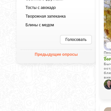
Тосты с авокадо
Творожная запеканка
Блины с медом
Голосовать
Пес
Предыдущие опросы
Бы
Быч
ост
блю
вни
инг