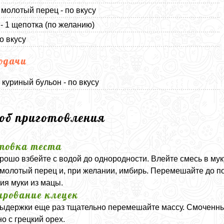
молотый перец - по вкусу
- 1 щепотка (по желанию)
о вкусу
одачи
 куриный бульон - по вкусу
соб приготовления
товка теста
рошо взбейте с водой до однородности. Влейте смесь в мук
молотый перец и, при желании, имбирь. Перемешайте до пол
ия муки из мацы.
рование клецек
ыдержки еще раз тщательно перемешайте массу. Смоченн
о с грецкий орех.