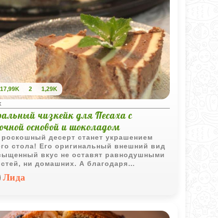
17,99K
2
1,29K
х
ральный чизкейк для Песаха с
очной основой и шоколадом
 роскошный десерт станет украшением
го стола! Его оригинальный внешний вид
сыщенный вкус не оставят равнодушными
остей, ни домашних. А благодаря
говой инструкции его сможет приготовить
Лида
 начинающий кулинар. Удивите своих
ей этим потрясающим десертом, который
не забудут!