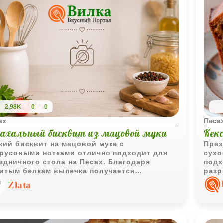
2,98K
0
0
ах
Песа
сахальный бисквит из мацовой муки
Кек
кий бисквит на мацовой муке с
Праз
русовыми нотками отлично подходит для
сухо
здничного стола на Песах. Благодаря
подх
итым белкам выпечка получается
разр
душной и хорошо держит форму.
нату
Zlata