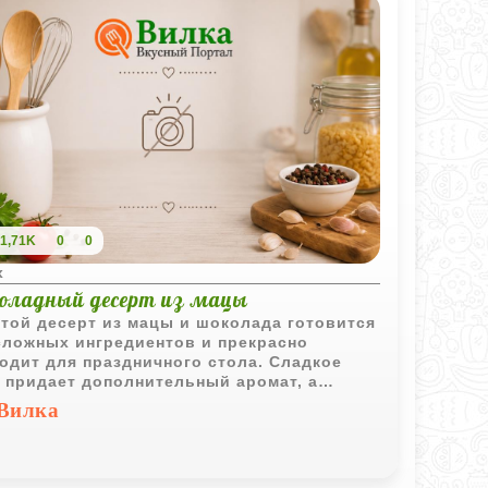
1,71K
0
0
х
оладный десерт из мацы
той десерт из мацы и шоколада готовится
сложных ингредиентов и прекрасно
одит для праздничного стола. Сладкое
 придает дополнительный аромат, а
ладная прослойка делает лакомство
Вилка
енно аппетитным.