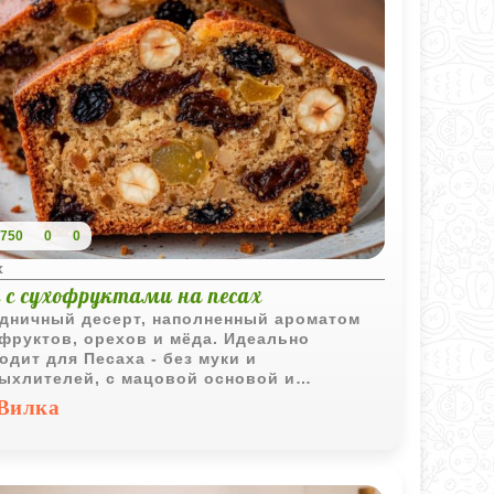
750
0
0
х
с с сухофруктами на песах
дничный десерт, наполненный ароматом
фруктов, орехов и мёда. Идеально
одит для Песаха - без муки и
ыхлителей, с мацовой основой и
ральными ингредиентами.
Вилка