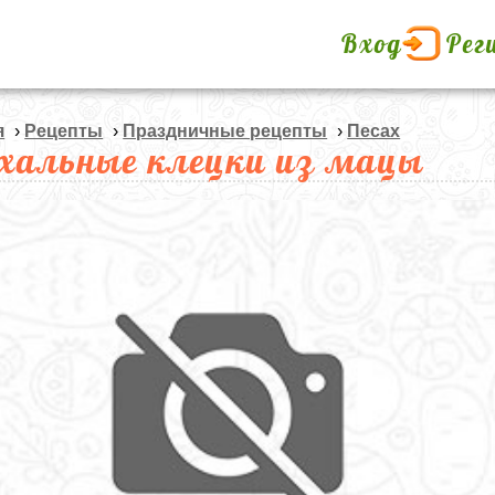
Вход
Рег
я
›
Рецепты
›
Праздничные рецепты
›
Песах
хальные клецки из мацы