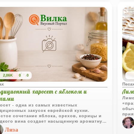
епт подойдёт тем, кто хочет попробовать
-то новое в классической домашней
ечке. Несмотря на интересное сочетание
редиентов, процесс остаётся понятным и не
бует сложных техник - главное, аккуратно
отать с тестом, чтобы сохранить его
душность.
т пирог хорош и тёплым, и полностью
ывшим. Он прекрасно держит форму,
аётся сочным даже на следующий день и
ично сочетается с чашкой чая или кофе.
альный вариант для неспешного завтрака,
2,06K
0
0
ашнего чаепития или уютного вечера.
ах
Песа
адиционный харосет с яблоком и
Лим
ехами
Лимо
«пра
осет - одна из самых известных
обыч
диционных закусок еврейской кухни.
прия
стое сочетание яблока, орехов, корицы и
при 
дкого вина создает насыщенную ароматную
как 
су с приятным сладким вкусом.
Лиза
пече