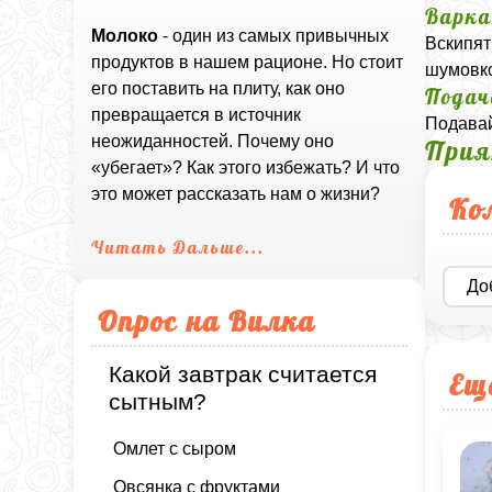
Варк
Молоко
- один из самых привычных
Вскипят
продуктов в нашем рационе. Но стоит
шумовко
его поставить на плиту, как оно
Подач
превращается в источник
Подавай
неожиданностей. Почему оно
Прия
«убегает»? Как этого избежать? И что
это может рассказать нам о жизни?
Ко
Читать Дальше...
До
Опрос на Вилка
Какой завтрак считается
Ещ
сытным?
Омлет с сыром
Овсянка с фруктами