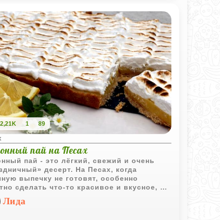
2,21K
1
89
х
онный пай на Песах
нный пай - это лёгкий, свежий и очень
здничный» десерт. На Песах, когда
ную выпечку не готовят, особенно
тно сделать что-то красивое и вкусное, но
этом подходящее для праздника. Этот пай
Лида
раз такой: хрустящая основа из кошерного
нья, насыщенный лимонный крем и нежная