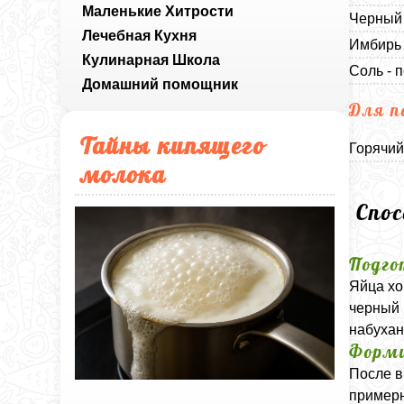
Маленькие Хитрости
Черный 
Лечебная Кухня
Имбирь 
Кулинарная Школа
Соль - п
Домашний помощник
Для п
Тайны кипящего
Горячий
молока
Спо
Подго
Яйца хо
черный 
набухан
Форми
После в
примерн