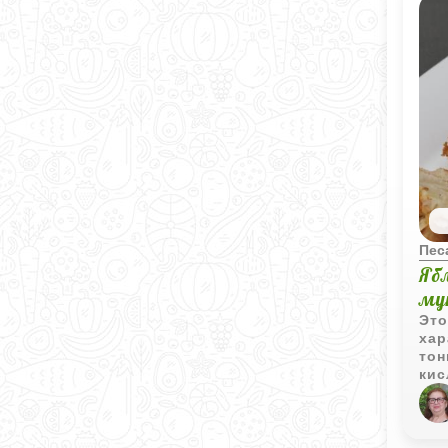
Пес
Яб
му
Это
хар
тон
кис
нео
глу
бар
пир