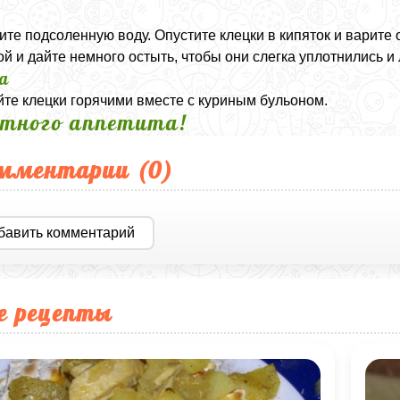
а
ите подсоленную воду. Опустите клецки в кипяток и варите 
й и дайте немного остыть, чтобы они слегка уплотнились и
а
те клецки горячими вместе с куриным бульоном.
тного аппетита!
мментарии (
0
)
бавить комментарий
е рецепты