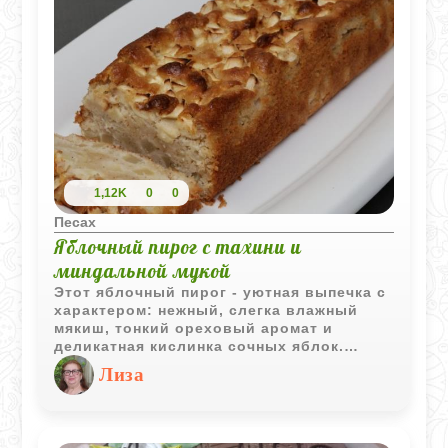
1,12K
0
0
Песах
Яблочный пирог с тахини и
миндальной мукой
Этот яблочный пирог - уютная выпечка с
характером: нежный, слегка влажный
мякиш, тонкий ореховый аромат и
деликатная кислинка сочных яблок.
Тахини здесь играет неочевидную, но
Лиза
важную роль - она добавляет глубину
вкуса и делает текстуру особенно
бархатистой, а миндальная мука придаёт
пирогу мягкость и лёгкую