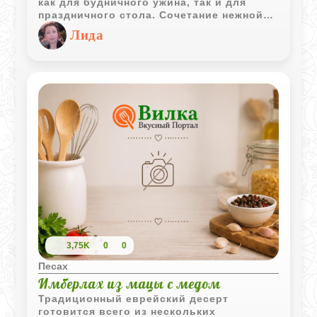
как для будничного ужина, так и для
праздничного стола. Сочетание нежной
мясной начинки, хрустящей корочки и
Лида
ароматных специй создаёт
неповторимый вкус.
3,75K
0
0
Песах
Имберлах из мацы с медом
Традиционный еврейский десерт
готовится всего из нескольких