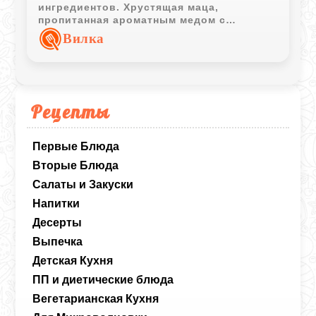
ингредиентов. Хрустящая маца,
пропитанная ароматным медом с
имбирем, после застывания
Вилка
превращается в сладкое лакомство с
насыщенным вкусом и приятной
текстурой.
Рецепты
Первые Блюда
Вторые Блюда
Салаты и Закуски
Напитки
Десерты
Выпечка
Детская Кухня
ПП и диетические блюда
Вегетарианская Кухня