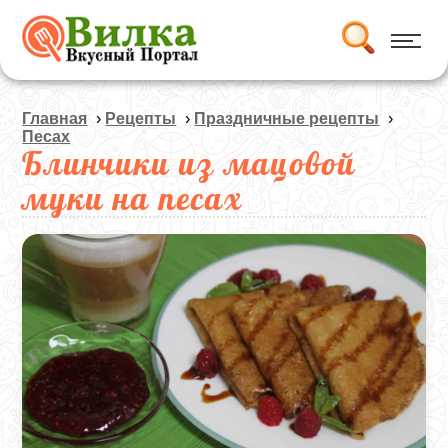
Главная
›
Рецепты
›
Праздничные рецепты
›
Песах
Блинчики из мацовой
муки на песах