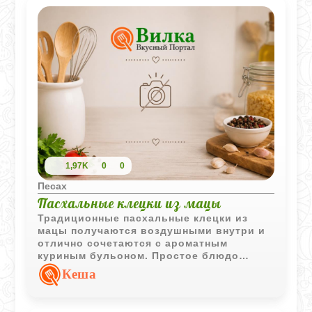
1,97K
0
0
Песах
Пасхальные клецки из мацы
Традиционные пасхальные клецки из
мацы получаются воздушными внутри и
отлично сочетаются с ароматным
куриным бульоном. Простое блюдо
еврейской кухни, которое остается
Кеша
актуальным из поколения в поколение.