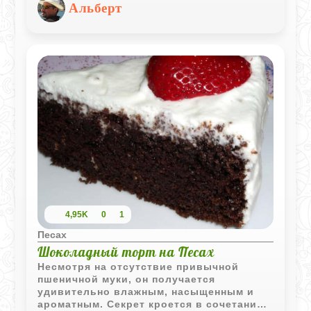
мясного фарша, мацы и ароматной
Альберт
томатной основы делает это блюдо не
только вкусным, но и незаменимым для
торжественного ужина. Вот подробный
пошаговый рецепт.
4,95K
0
1
Песах
Шоколадный торт на Песах
Несмотря на отсутствие привычной
пшеничной муки, он получается
удивительно влажным, насыщенным и
ароматным. Секрет кроется в сочетании