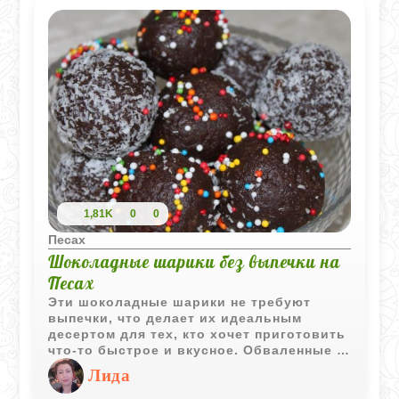
1,81K
0
0
Песах
Шоколадные шарики без выпечки на
Песах
Эти шоколадные шарики не требуют
выпечки, что делает их идеальным
десертом для тех, кто хочет приготовить
что-то быстрое и вкусное. Обваленные в
кокосовой стружке и цветном драже, они
Лида
не только восхитительно вкусны, но и
выглядят очень праздничном.