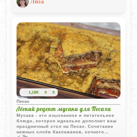
Лиза
уютного ужина в кругу близких. Блины из
мацовой муки - это не только вкусно, но
и интересно для тех, кто хочет
разнообразить свой рацион.
Уникальность рецепта заключается в
использовании мацовой муки, которая
придаёт блинам особую текстуру и
лёгкий ореховый вкус.
1,18K
0
0
Песах
Лёгкий рецепт мусаки для Песаха
Мусака - это изысканное и питательное
блюдо, которое идеально дополнит ваш
праздничный стол на Песах. Сочетание
нежных слоёв баклажанов, сочного