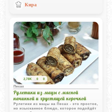
качественного черного шоколада,
Кира
крепкого кофе и вина, которые создают
глубокий вкус, а взбитые белки дарят
тесту необходимую легкость. Нежный
слой сливок сверху превращает этот
простой в приготовлении торт в
изысканное праздничное угощение,
которое станет достойным завершением
праздничной трапезы.
2,78K
0
0
Песах
Рулетики из мацы с мясной
начинкой и хрустящей корочкой
Рулетики из мацы на Песах - это простое,
но изысканное блюдо, которое подойдёт