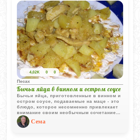
сочетании с двумя видами крема -
шоколадным внутри и белоснежным
белковым снаружи - это уже не просто
«замена хлебу», а полноценный
праздничный торт.
4,02K
0
0
Песах
Бычьи яйца в винном и остром соусе
Бычьи яйца, приготовленные в винном и
остром соусе, подаваемые на маце - это
блюдо, которое несомненно привлекает
внимание своим необычным сочетанием
ингредиентов и вкусов.
Сема