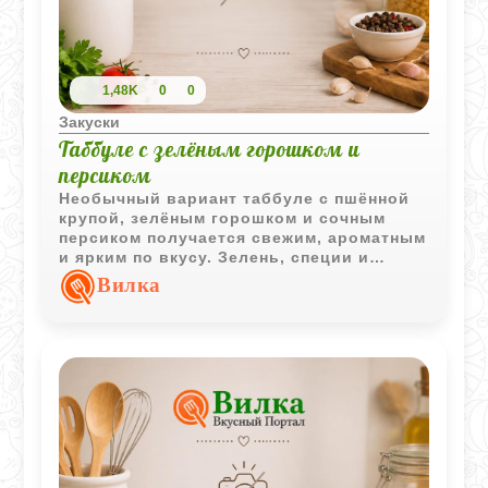
1,48K
0
0
Закуски
Таббуле с зелёным горошком и
персиком
Необычный вариант таббуле с пшённой
крупой, зелёным горошком и сочным
персиком получается свежим, ароматным
и ярким по вкусу. Зелень, специи и
оливковое масло делают салат
Вилка
насыщенным и хорошо
сбалансированным.