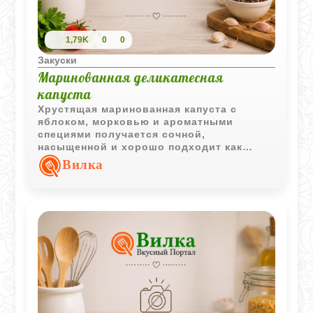
1,79K
0
0
Закуски
Маринованная деликатесная
капуста
Хрустящая маринованная капуста с
яблоком, морковью и ароматными
специями получается сочной,
насыщенной и хорошо подходит как
легкая закуска или дополнение к горячим
Вилка
блюдам.