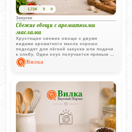
1,72K
0
0
Закуски
Свежие овощи с ароматными
маслами
Хрустящие свежие овощи с двумя
видами ароматного масла хорошо
подходят для лёгкой закуски или подачи
к хлебу. Один соус получается пряным и
травянистым, второй - с насыщенными
Вилка
азиатскими нотками.