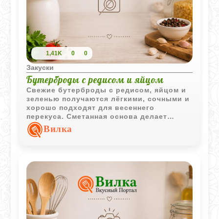
1,41K
0
0
Закуски
Бутерброды с редисом и яйцом
Свежие бутерброды с редисом, яйцом и
зеленью получаются лёгкими, сочными и
хорошо подходят для весеннего
перекуса. Сметанная основа делает
намазку мягкой и ароматной.
Вилка