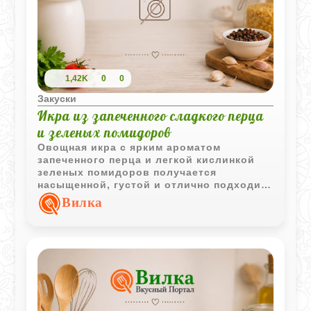
1,42K
0
0
Закуски
Икра из запеченного сладкого перца
и зеленых помидоров
Овощная икра с ярким ароматом
запеченного перца и легкой кислинкой
зеленых помидоров получается
насыщенной, густой и отлично подходит
для подачи с хлебом, мясом или
Вилка
картофелем.