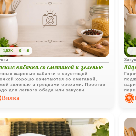
1,52K
0
0
уски
Заку
реные кабачки со сметаной и зеленью
Яйца
яные жареные кабачки с хрустящей
Горя
очкой хорошо сочетаются со сметаной,
подж
жей зеленью и грецкими орехами. Простое
вари
до для легкого обеда или закуски.
пере
хрус
Вилка