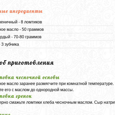
ные ингредиенты
еничный - 8 ломтиков
ое масло - 50 граммов
рдый - 70-80 граммов
 3 зубчика
соб приготовления
товка чесночной основы
ое масло заранее размягчите при комнатной температуре. 
те его с маслом до однородной массы.
товка гренок
рно смажьте ломтики хлеба чесночным маслом. Сыр натрит
ание