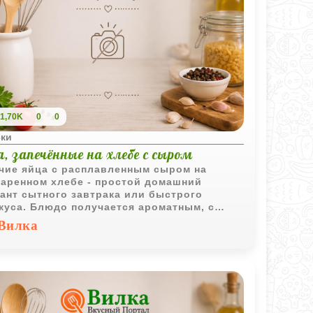
1,70K
0
0
ски
, запечённые на хлебе с сыром
чие яйца с расплавленным сыром на
аренном хлебе - простой домашний
ант сытного завтрака или быстрого
куса. Блюдо получается ароматным, с
тящей основой и мягкой сырной начинкой.
Вилка