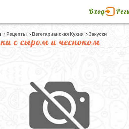
Вход
Рег
я
›
Рецепты
›
Вегетарианская Кухня
›
Закуски
нки с сыром и чесноком