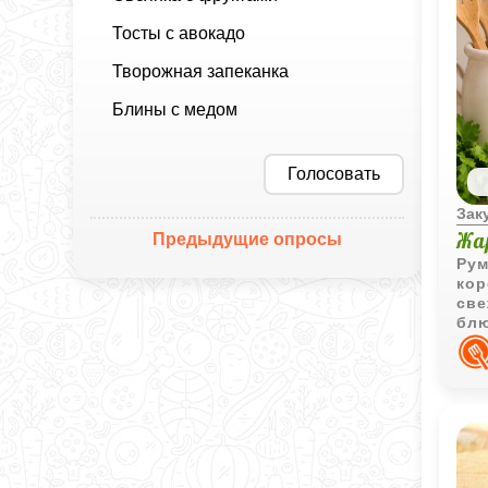
Тосты с авокадо
Творожная запеканка
Блины с медом
Голосовать
Зак
Жа
Предыдущие опросы
Рум
кор
све
блю