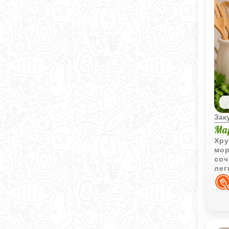
Зак
Ма
Хру
мор
соч
лег
бл