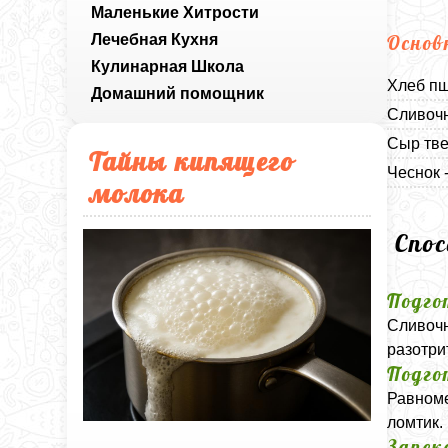
Маленькие Хитрости
Лечебная Кухня
Основ
Кулинарная Школа
Хлеб пш
Домашний помощник
Сливочн
Сыр тве
Тайны кипящего
Чеснок -
молока
Спо
Подго
Сливочн
разотри
Подго
Равноме
ломтик.
Запек