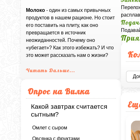
Перелож
Молоко
- один из самых привычных
расплав
продуктов в нашем рационе. Но стоит
Подач
его поставить на плиту, как оно
Подавай
превращается в источник
Прия
неожиданностей. Почему оно
«убегает»? Как этого избежать? И что
Ко
это может рассказать нам о жизни?
Читать Дальше...
До
Опрос на Вилка
Ещ
Какой завтрак считается
сытным?
Омлет с сыром
Овсянка с фруктами