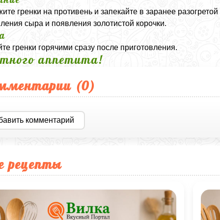
ите гренки на противень и запекайте в заранее разогретой 
ления сыра и появления золотистой корочки.
а
те гренки горячими сразу после приготовления.
тного аппетита!
мментарии (
0
)
бавить комментарий
е рецепты