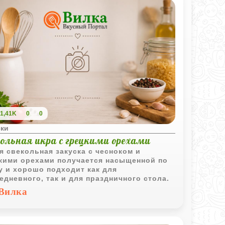
1,41K
0
0
ски
кольная икра с грецкими орехами
я свекольная закуска с чесноком и
кими орехами получается насыщенной по
у и хорошо подходит как для
едневного, так и для праздничного стола.
Вилка