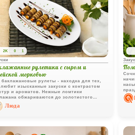
2K
0
1
уски
Заку
клажанные рулетики с сыром и
Пом
рейской морковью
Сочн
начи
 баклажановые рулеты - находка для тех,
насы
 любит изысканные закуски с контрастом
праз
стур и ароматов. Нежные ломтики
лажана обжариваются до золотистого
та, а затем наполняются орехово-сырной
Люда
инкой, дополненной варёным яйцом и
жей зеленью. Хрустящая корейская морковь
авляет пикантную нотку, а финиковый мёд -
кий сладкий акцент.