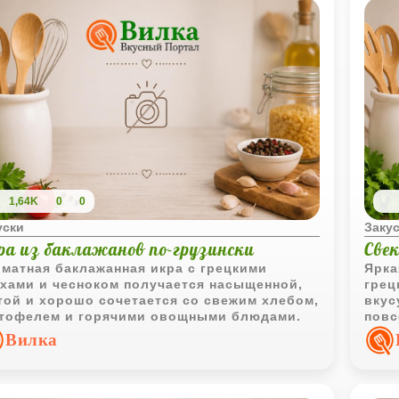
1,64K
0
0
уски
Заку
ра из баклажанов по-грузински
Све
матная баклажанная икра с грецкими
Ярка
хами и чесноком получается насыщенной,
грец
той и хорошо сочетается со свежим хлебом,
вкус
тофелем и горячими овощными блюдами.
повс
Вилка