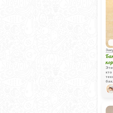
Зак
Ба
ко
Эти
кто
тек
бак
цве
нач
све
доб
тон