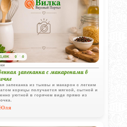
1,49K
0
0
ски
венная запеканка с макаронами в
шочке
ая запеканка из тыквы и макарон с легким
атом корицы получается мягкой, сытной и
енно уютной в горячем виде прямо из
очка.
Юля