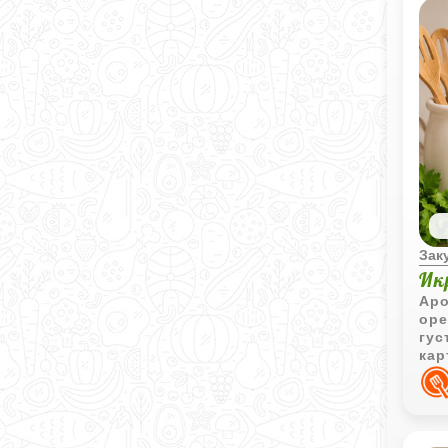
Зак
Ик
Аро
оре
гус
кар