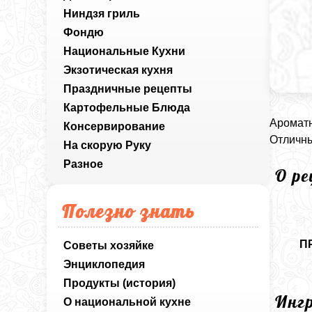
Ниндзя гриль
Фондю
Национальные Кухни
Экзотическая кухня
Праздничные рецепты
Картофельные Блюда
Ароматн
Консервирование
Отличны
На скорую Руку
Разное
О р
Полезно знать
П
Советы хозяйке
Энциклопедия
Продукты (история)
Инг
О национальной кухне