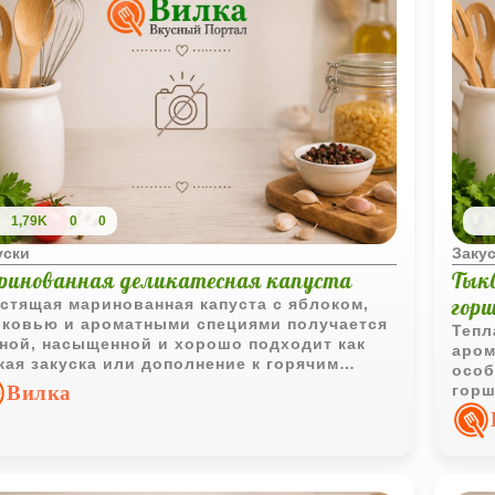
1,79K
0
0
уски
Заку
ринованная деликатесная капуста
Тык
гор
стящая маринованная капуста с яблоком,
ковью и ароматными специями получается
Тепл
ной, насыщенной и хорошо подходит как
аром
кая закуска или дополнение к горячим
особ
юдам.
Вилка
горш