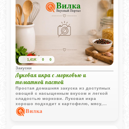
1,41K
0
0
Закуски
Луковая икра с морковью и
томатной пастой
Простая домашняя закуска из доступных
овощей с насыщенным вкусом и легкой
сладостью моркови. Луковая икра
хорошо подходит к картофелю, мясу,
свежему хлебу и холодным закускам.
Вилка