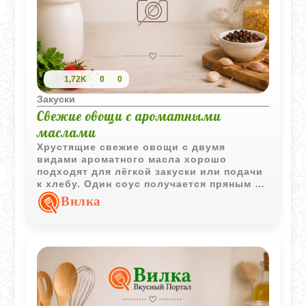
1,72K
0
0
Закуски
Свежие овощи с ароматными
маслами
Хрустящие свежие овощи с двумя
видами ароматного масла хорошо
подходят для лёгкой закуски или подачи
к хлебу. Один соус получается пряным и
травянистым, второй - с насыщенными
Вилка
азиатскими нотками.