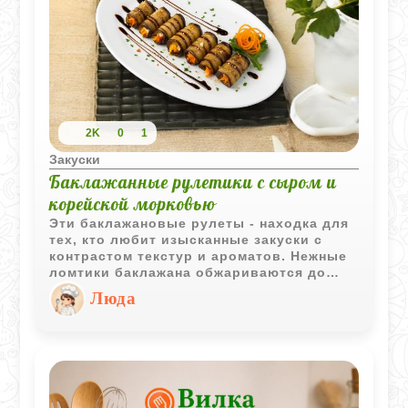
2K
0
1
Закуски
Баклажанные рулетики с сыром и
корейской морковью
Эти баклажановые рулеты - находка для
тех, кто любит изысканные закуски с
контрастом текстур и ароматов. Нежные
ломтики баклажана обжариваются до
золотистого цвета, а затем наполняются
Люда
орехово-сырной начинкой, дополненной
варёным яйцом и свежей зеленью.
Хрустящая корейская морковь добавляет
пикантную нотку, а финиковый мёд -
тонкий сладкий акцент.