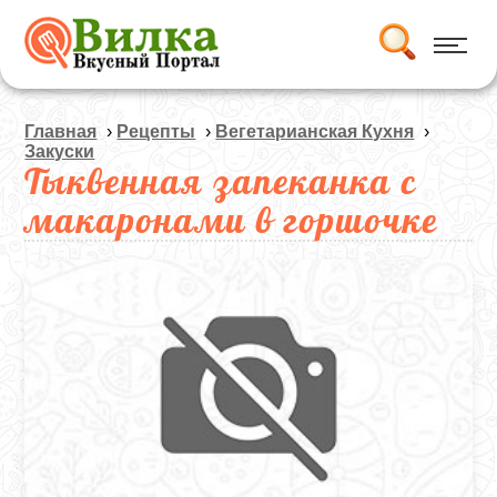
Главная
›
Рецепты
›
Вегетарианская Кухня
›
Закуски
Тыквенная запеканка с
макаронами в горшочке