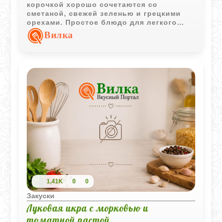
корочкой хорошо сочетаются со
сметаной, свежей зеленью и грецкими
орехами. Простое блюдо для легкого
обеда или закуски.
Вилка
1,41K
0
0
Закуски
Луковая икра с морковью и
томатной пастой