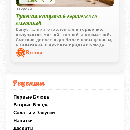
1,35K
0
0
Закуски
Тушеная капуста в горшочке со
сметаной
Капуста, приготовленная в горшочке,
получается мягкой, сочной и ароматной.
Сметана делает вкус более насыщенным,
а запекание в духовке придает блюду
домашний уютный характер.
Вилка
Рецепты
Первые Блюда
Вторые Блюда
Салаты и Закуски
Напитки
Десерты