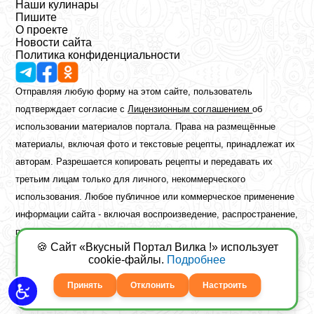
Наши кулинары
Пишите
О проекте
Новости сайта
Политика конфиденциальности
Отправляя любую форму на этом сайте, пользователь
подтверждает согласие с
Лицензионным соглашением
об
использовании материалов портала. Права на размещённые
материалы, включая фото и текстовые рецепты, принадлежат их
авторам. Разрешается копировать рецепты и передавать их
третьим лицам только для личного, некоммерческого
использования. Любое публичное или коммерческое применение
информации сайта - включая воспроизведение, распространение,
публикацию или обработку - возможно лишь при наличии
🍪 Сайт «Вкусный Портал Вилка !» использует
предварительного письменного разрешения правообладателя.
cookie-файлы.
Подробнее
Copyright ©2026 Вкусный Портал Вилка
Сайт построен
freebrush.net
Принять
Отклонить
Настроить