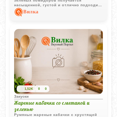
зеленых помидоров получается
насыщенной, густой и отлично подходит
для подачи с хлебом, мясом или
Вилка
картофелем.
1,52K
0
0
Закуски
Жареные кабачки со сметаной и
зеленью
Румяные жареные кабачки с хрустящей