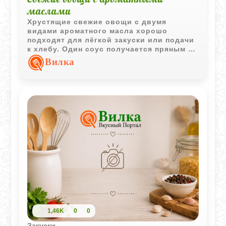
маслами
Хрустящие свежие овощи с двумя
видами ароматного масла хорошо
подходят для лёгкой закуски или подачи
к хлебу. Один соус получается пряным и
травянистым, второй - с насыщенными
Вилка
азиатскими нотками.
1,46K
0
0
Закуски