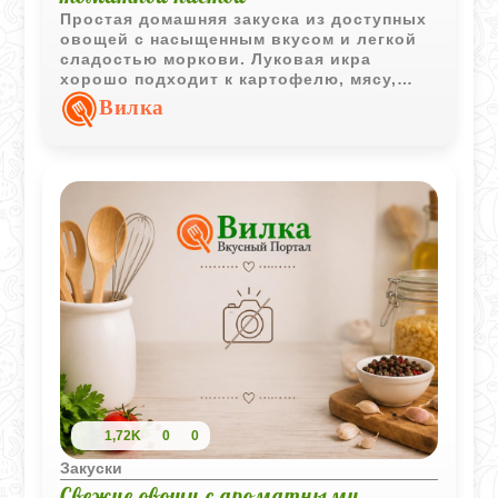
Простая домашняя закуска из доступных
овощей с насыщенным вкусом и легкой
сладостью моркови. Луковая икра
хорошо подходит к картофелю, мясу,
свежему хлебу и холодным закускам.
Вилка
1,72K
0
0
Закуски
Свежие овощи с ароматными